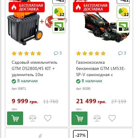
БЕСПЛАТНАЯ
БЕСПЛАТНАЯ
ДОСТАВКА
ДОСТАВКА
12
12
24
24
3
3
Садовый измельчитель
Газонокосилка
GTM DS2800/45 KIT +
бензиновая GTM LM53E-
удлинитель 10м
SP-V самоходная с
(DS2800/45_KIT+ext.cord)
В наличии
электростартером и
В наличии
регулировкой скорости
Арт: 83871
Арт: 83280
(LM53E-SP-V)
9 999
21 499
11 760
27 159
грн.
грн.
грн.
грн.
-27%