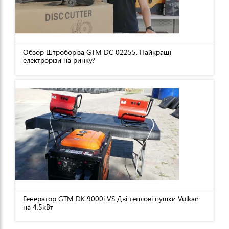
Обзор Штроборіза GTM DC 02255. Найкращі
електрорізи на ринку?
Генератор GTM DK 9000i VS Дві теплові пушки Vulkan
на 4,5кВт