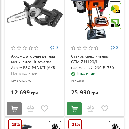
12
24
0
0
Аккумуляторная цепная
Станок сверлильный
мини-пила Husqvarna
GTM ZJ4120/1
Aspire P8X-P4A KIT (АКБ
настольный, 230 В, 750
и ЗУ) (9708275-02)
Нет в наличии
Вт (ZJ4120/1)
В наличии
Арт: 9708275-02
Арт: 18686
12 699
25 990
грн.
грн.
-15%
-21%
12
12