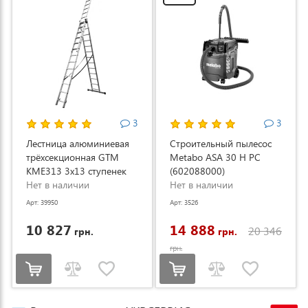
3
3
Лестница алюминиевая
Строительный пылесос
трёхсекционная GTM
Metabo ASA 30 H PC
KME313 3x13 ступенек
(602088000)
3.53-8.93м (KME313)
Нет в наличии
Нет в наличии
Арт: 39950
Арт: 3526
10 827
14 888
20 346
грн.
грн.
грн.