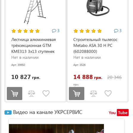
3
3
Лестница алюминиевая
Строительный пылесос
трёхсекционная GTM
Metabo ASA 30 H PC
KME313 3x13 ступенек
(602088000)
3.53-8.93м (KME313)
Нет в наличии
Нет в наличии
Арт: 39950
Арт: 3526
10 827
14 888
20 346
грн.
грн.
грн.
Видео на канале УКРСЕРВИС