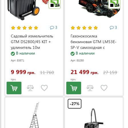
24
24
3
3
Садовый измельчитель
Газонокосилка
GTM DS2800/45 KIT +
бензиновая GTM LM53E-
удлинитель 10м
SP-V самоходная с
(DS2800/45_KIT+ext.cord)
В наличии
электростартером и
В наличии
регулировкой скорости
Арт: 83871
Арт: 83280
(LM53E-SP-V)
9 999
21 499
11 760
27 159
грн.
грн.
грн.
грн.
-27%