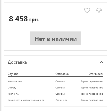
8 458
грн.
Нет в наличии
Доставка
Служба
Отправка
Стоимость
Новая почта
Сегодня
Тариф перевозчика
Delivery
Сегодня
Тариф перевозчика
Укрпочта
Сегодня
Тариф перевозчика
Самовывоз из наших магазинов
Уточняйте
Тариф перевозчика