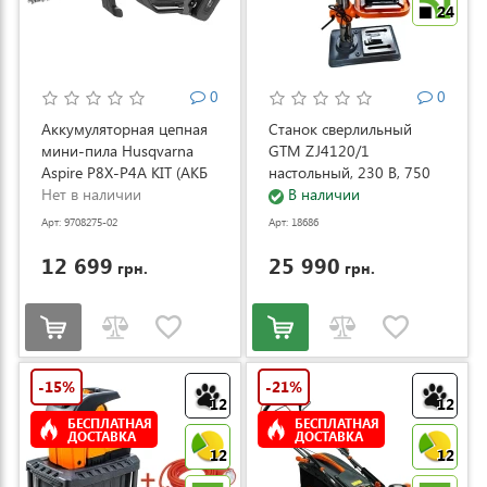
24
0
0
Аккумуляторная цепная
Станок сверлильный
мини-пила Husqvarna
GTM ZJ4120/1
Aspire P8X-P4A KIT (АКБ
настольный, 230 В, 750
и ЗУ) (9708275-02)
Нет в наличии
Вт (ZJ4120/1)
В наличии
Арт: 9708275-02
Арт: 18686
12 699
25 990
грн.
грн.
-15%
-21%
12
12
БЕСПЛАТНАЯ
БЕСПЛАТНАЯ
ДОСТАВКА
ДОСТАВКА
12
12