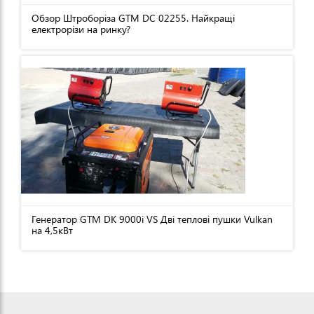
Обзор Штроборіза GTM DC 02255. Найкращі
електрорізи на ринку?
Генератор GTM DK 9000i VS Дві теплові пушки Vulkan
на 4,5кВт