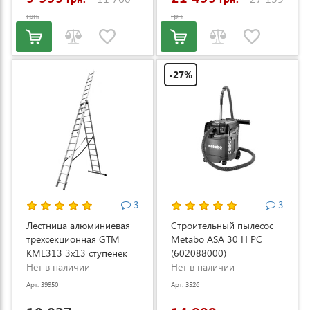
грн.
грн.
-27%
3
3
Лестница алюминиевая
Строительный пылесос
трёхсекционная GTM
Metabo ASA 30 H PC
KME313 3x13 ступенек
(602088000)
3.53-8.93м (KME313)
Нет в наличии
Нет в наличии
Арт: 39950
Арт: 3526