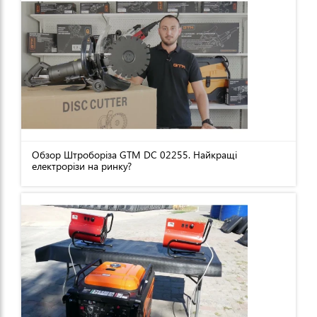
Обзор Штроборіза GTM DC 02255. Найкращі
електрорізи на ринку?