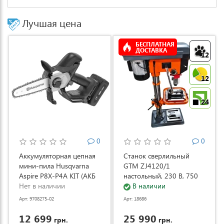
Лучшая цена
БЕСПЛАТНАЯ
ДОСТАВКА
12
12
24
0
0
Аккумуляторная цепная
Станок сверлильный
мини-пила Husqvarna
GTM ZJ4120/1
Aspire P8X-P4A KIT (АКБ
настольный, 230 В, 750
и ЗУ) (9708275-02)
Нет в наличии
Вт (ZJ4120/1)
В наличии
Арт: 9708275-02
Арт: 18686
12 699
25 990
грн.
грн.