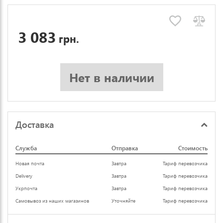
3 083
грн.
Нет в наличии
Доставка
Служба
Отправка
Стоимость
Новая почта
Завтра
Тариф перевозчика
Delivery
Завтра
Тариф перевозчика
Укрпочта
Завтра
Тариф перевозчика
Самовывоз из наших магазинов
Уточняйте
Тариф перевозчика