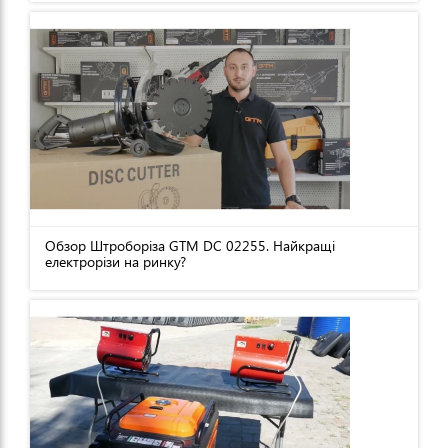
Обзор Штроборіза GTM DC 02255. Найкращі
електрорізи на ринку?