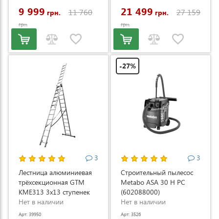
9 999
21 499
11 760
27 159
грн.
грн.
грн.
грн.
-27%
3
3
Лестница алюминиевая
Строительный пылесос
трёхсекционная GTM
Metabo ASA 30 H PC
KME313 3x13 ступенек
(602088000)
3.53-8.93м (KME313)
Нет в наличии
Нет в наличии
Арт: 39950
Арт: 3526