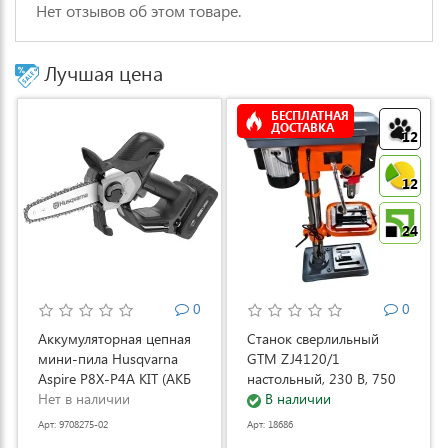
Нет отзывов об этом товаре.
Лучшая цена
БЕСПЛАТНАЯ
ДОСТАВКА
12
12
24
0
0
Аккумуляторная цепная
Станок сверлильный
мини-пила Husqvarna
GTM ZJ4120/1
Aspire P8X-P4A KIT (АКБ
настольный, 230 В, 750
и ЗУ) (9708275-02)
Нет в наличии
Вт (ZJ4120/1)
В наличии
Арт: 9708275-02
Арт: 18686