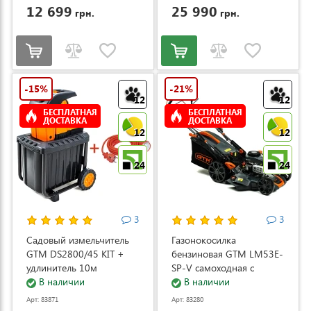
12 699
25 990
грн.
грн.
-15%
-21%
12
12
БЕСПЛАТНАЯ
БЕСПЛАТНАЯ
ДОСТАВКА
ДОСТАВКА
12
12
24
24
3
3
Садовый измельчитель
Газонокосилка
GTM DS2800/45 KIT +
бензиновая GTM LM53E-
удлинитель 10м
SP-V самоходная с
(DS2800/45_KIT+ext.cord)
В наличии
электростартером и
В наличии
регулировкой скорости
Арт: 83871
Арт: 83280
(LM53E-SP-V)