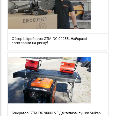
Обзор Штроборіза GTM DC 02255. Найкращі
електрорізи на ринку?
Генератор GTM DK 9000i VS Дві теплові пушки Vulkan