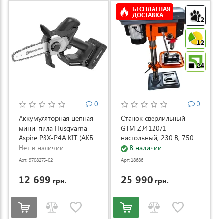
БЕСПЛАТНАЯ
ДОСТАВКА
12
12
24
0
0
Аккумуляторная цепная
Станок сверлильный
мини-пила Husqvarna
GTM ZJ4120/1
Aspire P8X-P4A KIT (АКБ
настольный, 230 В, 750
и ЗУ) (9708275-02)
Нет в наличии
Вт (ZJ4120/1)
В наличии
Арт: 9708275-02
Арт: 18686
12 699
25 990
грн.
грн.