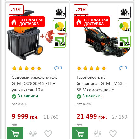
-15%
-21%
12
12
БЕСПЛАТНАЯ
БЕСПЛАТНАЯ
ДОСТАВКА
ДОСТАВКА
12
12
24
24
3
3
Садовый измельчитель
Газонокосилка
GTM DS2800/45 KIT +
бензиновая GTM LM53E-
удлинитель 10м
SP-V самоходная с
(DS2800/45_KIT+ext.cord)
В наличии
электростартером и
В наличии
регулировкой скорости
Арт: 83871
Арт: 83280
(LM53E-SP-V)
9 999
21 499
11 760
27 159
грн.
грн.
грн.
грн.