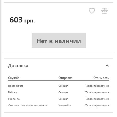
603
грн.
Нет в наличии
Доставка
Служба
Отправка
Стоимость
Новая почта
Сегодня
Тариф перевозчика
Delivery
Сегодня
Тариф перевозчика
Укрпочта
Сегодня
Тариф перевозчика
Самовывоз из наших магазинов
Уточняйте
Тариф перевозчика