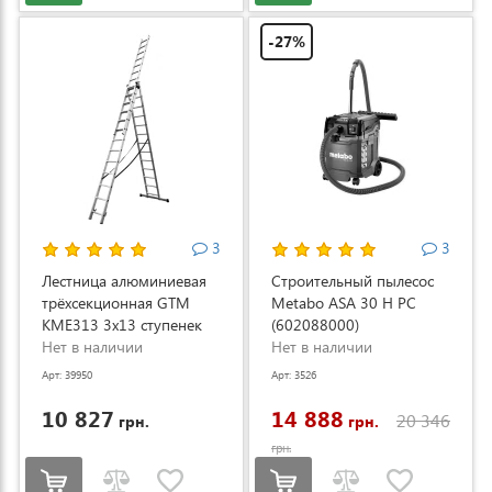
-27%
3
3
Лестница алюминиевая
Строительный пылесос
трёхсекционная GTM
Metabo ASA 30 H PC
KME313 3x13 ступенек
(602088000)
3.53-8.93м (KME313)
Нет в наличии
Нет в наличии
Арт: 39950
Арт: 3526
10 827
14 888
20 346
грн.
грн.
грн.