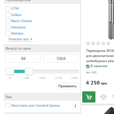
GTM
Vulkan
Black+Decker
Mechanic
Metabo
Показать все
Фильтр по цене
Переходник BO
для двокомпоне
шлямбурных рез
(2608580528)
В наличии
Арт: 5232
67
4 958
9 849
14 739
19 630
4 250
грн.
Применить
Вид
Хвостовик для пазовой фрезы
1