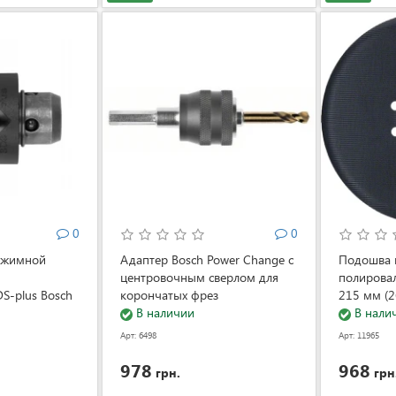
0
0
ажимной
Адаптер Bosch Power Change с
Подошва 
центровочным сверлом для
полирова
S-plus Bosch
корончатых фрез
215 мм (
(2608594256)
В наличии
В нали
Арт: 6498
Арт: 11965
978
968
грн.
грн