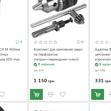
0
0
SCH M 460мм
Комплект для крепления сверл
Адаптер B
нтных
на перфоратор
центрово
цов SDS-max
(патрон+переходник+ключ)
корончат
Bosch (2607000982)
В наличии
(2609390
В нали
Арт: 5797
Арт: 5766
1 150
331
грн.
грн