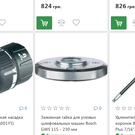
824
826
грн.
грн
0
0
кая насадка
Зажимная гайка для угловых
Удлинител
A001Y5)
шлифовальных машин Bosch
коронок B
GWS 115 - 230 мм
Plus 7/16