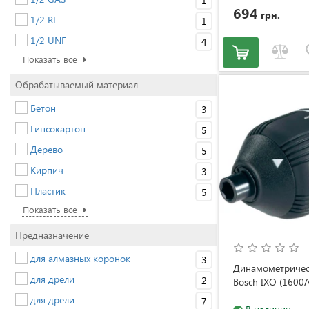
1
694
грн.
1/2 RL
1
1/2 UNF
4
Показать все
Обрабатываемый материал
Бетон
3
Гипсокартон
5
Дерево
5
Кирпич
3
Пластик
5
Показать все
Предназначение
для алмазных коронок
3
Динамометричес
для дрели
2
Bosch IXO (1600
для дрели
7