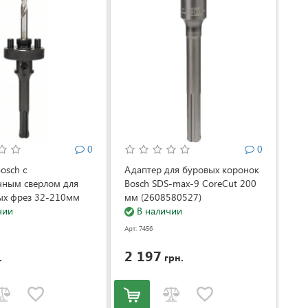
0
0
osch с
Адаптер для буровых коронок
чным сверлом для
Bosch SDS-max-9 CoreCut 200
ых фрез 32-210мм
мм (2608580527)
036)
чии
В наличии
Арт: 7456
2 197
.
грн.