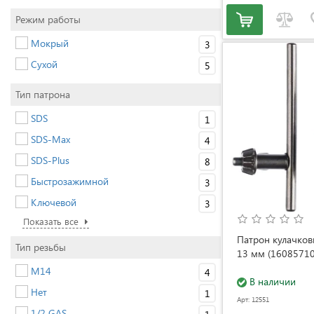
Режим работы
Мокрый
3
Сухой
5
Тип патрона
SDS
1
SDS-Max
4
SDS-Plus
8
Быстрозажимной
3
Ключевой
3
Показать все
Патрон кулачков
Тип резьбы
13 мм (16085710
M14
4
В наличии
Нет
1
Арт: 12551
1/2 GAS