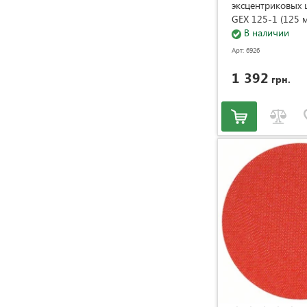
эксцентриковых
GEX 125-1 (125 
сверхмягкая) Bos
В наличии
(2608000351)
Арт: 6926
1 392
грн.