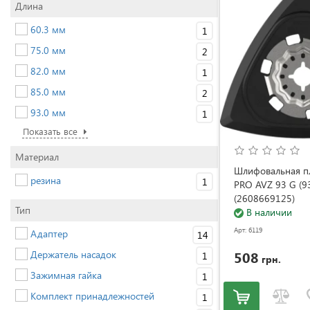
Длина
60.3 мм
1
75.0 мм
2
82.0 мм
1
85.0 мм
2
93.0 мм
1
Показать все
Материал
Шлифовальная пл
резина
1
PRO AVZ 93 G (9
(2608669125)
Тип
В наличии
Арт: 6119
Адаптер
14
Держатель насадок
508
1
грн.
Зажимная гайка
1
Комплект принадлежностей
1