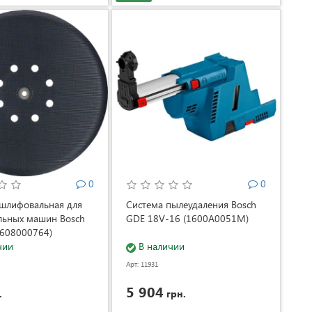
0
0
шлифовальная для
Система пылеудаления Bosch
льных машин Bosch
GDE 18V-16 (1600A0051M)
2608000764)
чии
В наличии
Арт: 11931
5 904
.
грн.