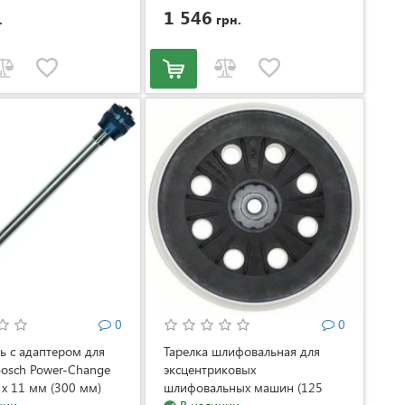
1 546
.
грн.
0
0
ь с адаптером для
Тарелка шлифовальная для
osch Power-Change
эксцентриковых
" x 11 мм (300 мм)
шлифовальных машин (125