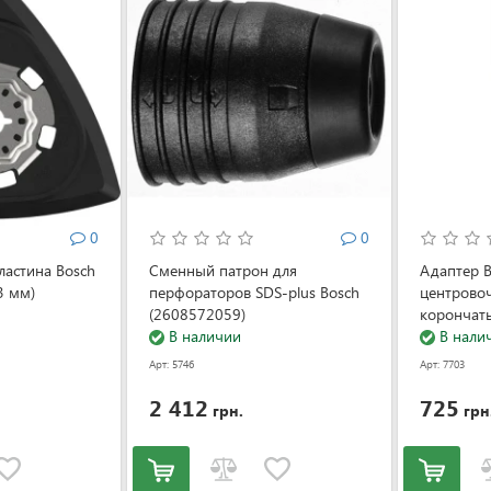
0
0
астина Bosch
Сменный патрон для
Адаптер B
3 мм)
перфораторов SDS-plus Bosch
центрово
(2608572059)
корончат
В наличии
(2609390
В нали
Арт: 5746
Арт: 7703
2 412
725
грн.
грн