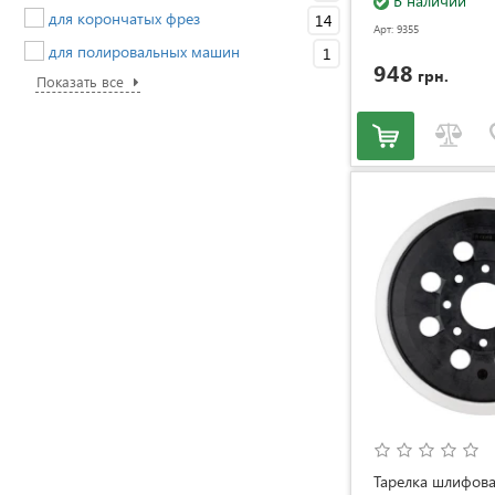
В наличии
для корончатых фрез
14
Арт: 9355
для полировальных машин
1
948
грн.
Показать все
Тарелка шлифова