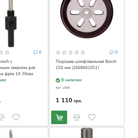
0
0
osch с
Подошва шлифовальная Bosch
чным сверлом для
150 мм (2608601051)
ых фрез 14-30мм
586)
чии
В наличии
Арт: 13040
1 110
.
грн.