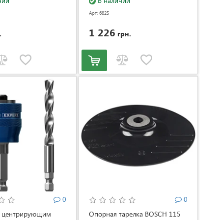
263)
чии
мм) Bosch (2608601607)
В наличии
Арт: 6825
1 226
.
грн.
0
0
с центрирующим
Опорная тарелка BOSCH 115