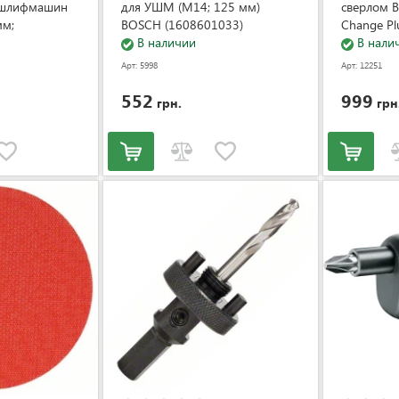
 шлифмашин
для УШМ (М14; 125 мм)
сверлом B
мм;
BOSCH (1608601033)
Change Pl
ch
В наличии
(2608900
В нали
Арт: 5998
Арт: 12251
552
999
грн.
грн