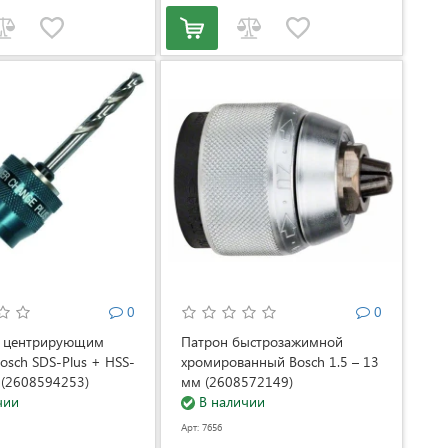
0
0
с центрирующим
Патрон быстрозажимной
osch SDS-Plus + HSS-
хромированный Bosch 1.5 – 13
 (2608594253)
мм (2608572149)
чии
В наличии
Арт: 7656