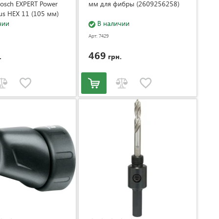
osch EXPERT Power
мм для фибры (2609256258)
us HEX 11 (105 мм)
527)
чии
В наличии
Арт: 7429
469
.
грн.