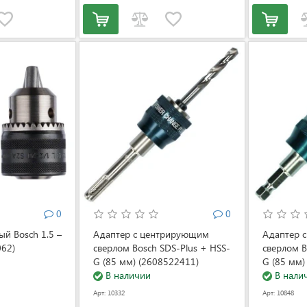
0
0
ый Bosch 1.5 –
Адаптер с центрирующим
Адаптер 
62)
сверлом Bosch SDS-Plus + HSS-
сверлом B
G (85 мм) (2608522411)
G (85 мм)
В наличии
В нали
Арт: 10332
Арт: 10848