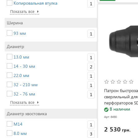
Копировальная втулка
1
Показать все
Ширина
93 мм
1
Диаметр
13.0 мм
1
14 - 30 мм
2
22.0 мм
1
32 - 210 мм
1
Патрон быстроз
32 - 76 мм
1
сверлильный для
Показать все
перфораторов SD
(2608572213)
В наличии
Диаметр хвостовика
Арт: 6490
M14
1
2 530
грн.
8.0 мм
3