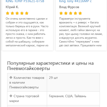
KING TONY P33621-075B
King Tony 44116MP с
3/4" с набором головок
набором головок (44116MP)
Юрий К.
Влад Фурсов
(P33621-075B)
Он очень качественно сделан и
Параметри інструмента
собран и это ощущается, как
вражають + є реверс + багата
только берешь его в руки. Часто
комплектація. Великий крутний
использую его в гараже - это
момент, любі гайки звинчує на
просто сказка, с ним работать
раз, при цьому головки не ламає,
легко и просто. Как-то взял с
а відкручує досить акуратно.
собой на шабашку, собирали
Самостійно "перезуваю" з ним
металлический каркас, парни из
дві свої автівки. Працювати ним
бригады очень им восхищались,
легко і зручно. В руці лежить
теперь он у меня работает на два
добре, не б'є, досить важкий,
фронта, еще и деньги
міцний. Працює м'ягко,
зарабатывает.
перемикається і реагує швидко.
Популярные характеристики и цены на
Пневмогайковерты
🔷 Количество товаров
29 шт
в наличии
Пневмогайковерты
🔷 Страна торговой
Германия, США, Тайвань
марки