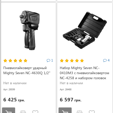
1
4
Пневмогайковерт ударный
Набор Mighty Seven NC-
Mighty Seven NC-4630Q 1/2"
0410M3 с пневмогайковертом
NC-4258 и набором головок
Нет в наличии
11-21 мм
Нет в наличии
Арт: 26599
Арт: 26468
6 425
6 597
грн.
грн.