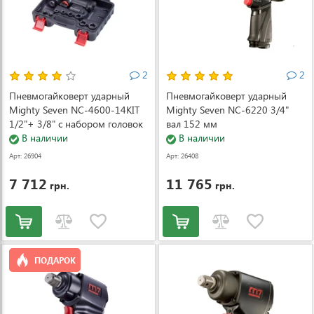
2
2
Пневмогайковерт ударный
Пневмогайковерт ударный
Mighty Seven NC-4600-14KIT
Mighty Seven NC-6220 3/4"
1/2"+ 3/8" с набором головок
вал 152 мм
(NC-4600-14KIT)
В наличии
В наличии
Арт: 26904
Арт: 26408
7 712
11 765
грн.
грн.
ПОДАРОК