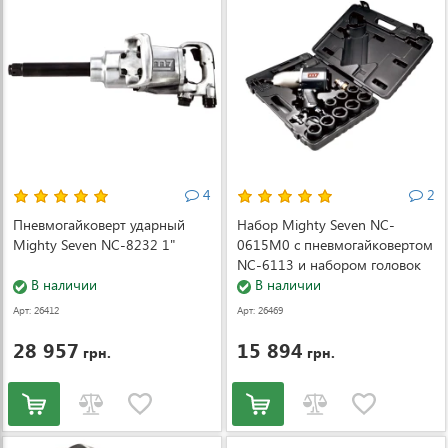
4
2
Пневмогайковерт ударный
Набор Mighty Seven NC-
Mighty Seven NC-8232 1"
0615M0 с пневмогайковертом
NC-6113 и набором головок
В наличии
26-38 мм
В наличии
Арт: 26412
Арт: 26469
28 957
15 894
грн.
грн.