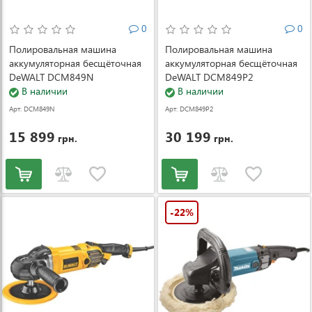
0
0
Полировальная машина
Полировальная машина
аккумуляторная бесщёточная
аккумуляторная бесщёточная
DeWALT DCM849N
DeWALT DCM849P2
(DCM849N)
В наличии
(DCM849P2)
В наличии
Арт: DCM849N
Арт: DCM849P2
15 899
30 199
грн.
грн.
-22%