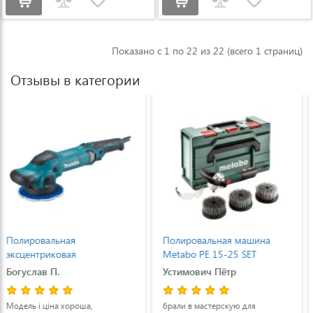
Показано с 1 по 22 из 22 (всего 1 страниц)
Отзывы в категории
Полировальная машина
Полировальная
Metabo PE 15-25 SET
шлифмашина Bosch GPO 14
(615250500)
CE Professional
Устимович Пётр
Петро
(0601389000)
брали в мастерскую для
В цілому, якісна шліфувальна