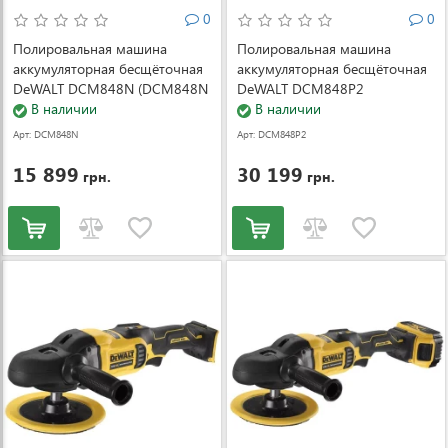
0
0
Полировальная машина
Полировальная машина
аккумуляторная бесщёточная
аккумуляторная бесщёточная
DeWALT DCM848N (DCM848N
DeWALT DCM848P2
)
В наличии
(DCM848P2)
В наличии
Арт: DCM848N
Арт: DCM848P2
15 899
30 199
грн.
грн.