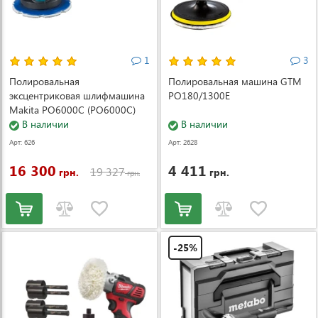
1
3
Полировальная
Полировальная машина GTM
эксцентриковая шлифмашина
PO180/1300E
Makita PO6000C (PO6000C)
В наличии
В наличии
Арт: 626
Арт: 2628
16 300
4 411
19 327
грн.
грн.
грн.
-25%