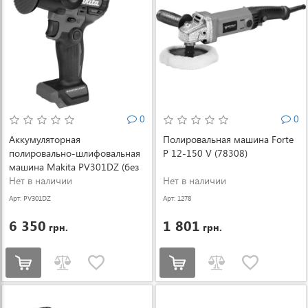
0
0
Аккумуляторная
Полировальная машина Forte
полировально-шлифовальная
P 12-150 V (78308)
машина Makita PV301DZ (без
АКБ) (PV301DZ)
Нет в наличии
Нет в наличии
Арт: PV301DZ
Арт: 1278
6 350
1 801
грн.
грн.