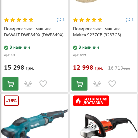
1
1
Полировальная машина
Полировальная машина
DeWALT DWP849X (DWP849X)
Makita 9237CB (9237CB)
В наличии
В наличии
Арт: 774
Арт: 3239
15 298
12 998
16 713
грн.
грн.
грн.
БЕСПЛАТНАЯ
-16%
ДОСТАВКА