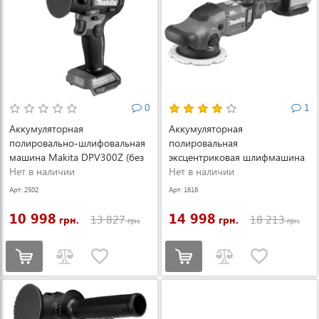
0
1
Аккумуляторная
Аккумуляторная
полировально-шлифовальная
полировальная
машина Makita DPV300Z (без
эксцентриковая шлифмашина
АКБ) (DPV300Z)
Нет в наличии
Makita DPO600Z (DPO600Z)
Нет в наличии
Арт: 2502
Арт: 1616
10 998
14 998
13 827
18 213
грн.
грн.
грн.
грн.