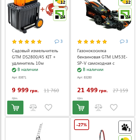
12
12
24
24
3
3
Садовый измельчитель
Газонокосилка
GTM DS2800/45 KIT +
бензиновая GTM LM53E-
удлинитель 10м
SP-V самоходная с
(DS2800/45_KIT+ext.cord)
В наличии
электростартером и
В наличии
регулировкой скорости
Арт: 83871
Арт: 83280
(LM53E-SP-V)
9 999
21 499
11 760
27 159
грн.
грн.
грн.
грн.
-27%
3