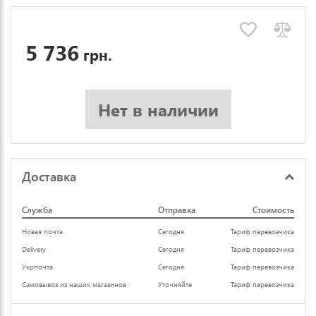
5 736
грн.
Нет в наличии
Доставка
Служба
Отправка
Стоимость
Новая почта
Сегодня
Тариф перевозчика
Delivery
Сегодня
Тариф перевозчика
Укрпочта
Сегодня
Тариф перевозчика
Самовывоз из наших магазинов
Уточняйте
Тариф перевозчика