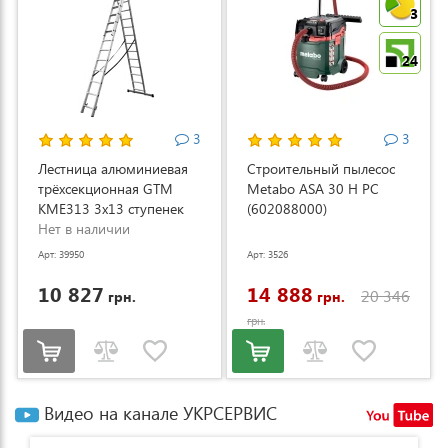
3
24
3
3
Лестница алюминиевая
Строительный пылесос
трёхсекционная GTM
Metabo ASA 30 H PC
KME313 3x13 ступенек
(602088000)
3.53-8.93м (KME313)
Нет в наличии
Арт: 39950
Арт: 3526
10 827
14 888
20 346
грн.
грн.
грн.
Видео на канале УКРСЕРВИС