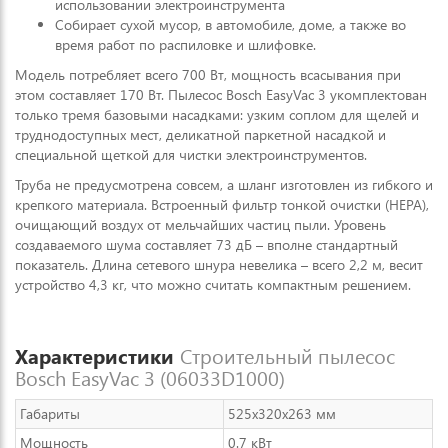
использовании электроинструмента
Собирает сухой мусор, в автомобиле, доме, а также во
время работ по распиловке и шлифовке.
Модель потребляет всего 700 Вт, мощность всасывания при
этом составляет 170 Вт. Пылесос Bosch EasyVac 3 укомплектован
только тремя базовыми насадками: узким соплом для щелей и
труднодоступных мест, деликатной паркетной насадкой и
специальной щеткой для чистки электроинструментов.
Труба не предусмотрена совсем, а шланг изготовлен из гибкого и
крепкого материала. Встроенный фильтр тонкой очистки (НЕРА),
очищающий воздух от мельчайших частиц пыли. Уровень
создаваемого шума составляет 73 дБ – вполне стандартный
показатель. Длина сетевого шнура невелика – всего 2,2 м, весит
устройство 4,3 кг, что можно считать компактным решением.
Характеристики
Строительный пылесос
Bosch EasyVac 3 (06033D1000)
Габариты
525x320x263 мм
Мощность
0.7 кВт