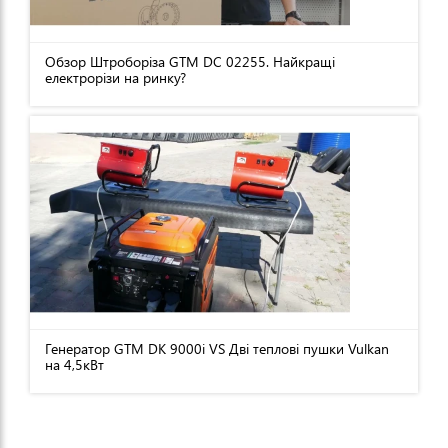
Обзор Штроборіза GTM DC 02255. Найкращі
електрорізи на ринку?
Генератор GTM DK 9000i VS Дві теплові пушки Vulkan
на 4,5кВт