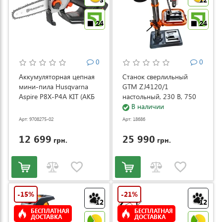
24
24
0
0
Аккумуляторная цепная
Станок сверлильный
мини-пила Husqvarna
GTM ZJ4120/1
Aspire P8X-P4A KIT (АКБ
настольный, 230 В, 750
и ЗУ) (9708275-02)
Вт (ZJ4120/1)
В наличии
Арт: 9708275-02
Арт: 18686
12 699
25 990
грн.
грн.
-15%
-21%
12
12
БЕСПЛАТНАЯ
БЕСПЛАТНАЯ
ДОСТАВКА
ДОСТАВКА