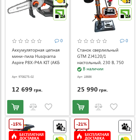
3
12
24
24
0
0
Аккумуляторная цепная
Станок сверлильный
мини-пила Husqvarna
GTM ZJ4120/1
Aspire P8X-P4A KIT (АКБ
настольный, 230 В, 750
и ЗУ) (9708275-02)
Вт (ZJ4120/1)
В наличии
Арт: 9708275-02
Арт: 18686
12 699
25 990
грн.
грн.
-15%
-21%
12
12
БЕСПЛАТНАЯ
БЕСПЛАТНАЯ
ДОСТАВКА
ДОСТАВКА