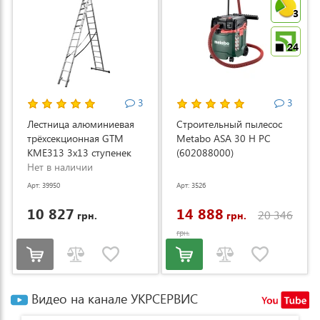
3
24
3
3
Лестница алюминиевая
Строительный пылесос
трёхсекционная GTM
Metabo ASA 30 H PC
KME313 3x13 ступенек
(602088000)
3.53-8.93м (KME313)
Нет в наличии
Арт: 39950
Арт: 3526
10 827
14 888
20 346
грн.
грн.
грн.
Видео на канале УКРСЕРВИС