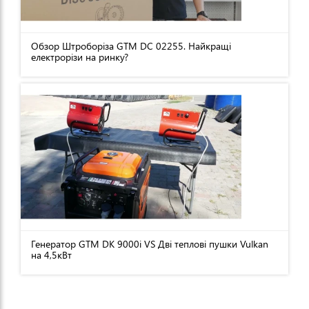
Обзор Штроборіза GTM DC 02255. Найкращі
електрорізи на ринку?
Генератор GTM DK 9000i VS Дві теплові пушки Vulkan
на 4,5кВт