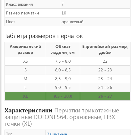
Класс вязания
7
Размер перчатки
10
Цвет
оранжевый
Таблица размеров перчаток
Американский
Обхват
Европейский размер,
размер
ладони, см
дюйм
XS
7,5 - 8,0
22
S
8,0 - 8,5
22 - 23
M
8,5 - 9,0
23 - 24
L
9,0 - 9,5
24 - 26
XL
9,5 - 10,0
26 - 27
Характеристики
Перчатки трикотажные
защитные DOLONI 564, оранжевые, ПВХ
точки (XL)
Тип
Защитные