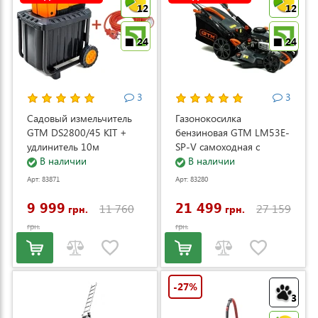
12
12
24
24
3
3
Садовый измельчитель
Газонокосилка
GTM DS2800/45 KIT +
бензиновая GTM LM53E-
удлинитель 10м
SP-V самоходная с
(DS2800/45_KIT+ext.cord)
В наличии
электростартером и
В наличии
регулировкой скорости
Арт: 83871
Арт: 83280
(LM53E-SP-V)
9 999
21 499
11 760
27 159
грн.
грн.
грн.
грн.
-27%
3