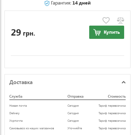
Гарантия:
14 дней
29
грн.
Купить
Доставка
Служба
Отправка
Стоимость
Новая почта
Сегодня
Тариф перевозчика
Delivery
Сегодня
Тариф перевозчика
Укрпочта
Сегодня
Тариф перевозчика
Самовывоз из наших магазинов
Уточняйте
Тариф перевозчика