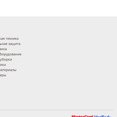
ая техника
ьная защита
виса
оборудование
 уборки
ника
материалы
теры