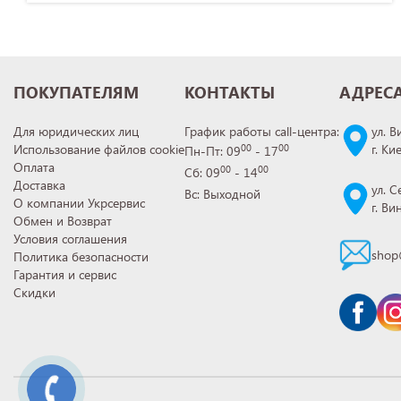
ПОКУПАТЕЛЯМ
КОНТАКТЫ
АДРЕС
Для юридических лиц
График работы call-центра:
ул. В
Использование файлов cookie
г. Ки
00
00
Пн-Пт: 09
- 17
Оплата
00
00
Сб: 09
- 14
Доставка
ул. С
Вс: Выходной
О компании Укрсервис
г. В
Обмен и Возврат
Условия соглашения
shop
Политика безопасности
Гарантия и сервис
Скидки