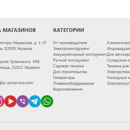
А МАГАЗИНОВ
КАТЕГОРИИ
иктора Некрасова, д. 1-3Г
От производителя
Климатическ
ев, 02000 Украина
Электроинструмент
Индивидуал
Аккумуляторный инструмент
Для автосер
Ручной инструмент
Складское 
ергея Зулинского, 44В
Садовая техника
Техника для
инница, 21022 Украина
Для строительства
Электротех
Генераторы
Расходные 
@e-ukrservice.com
Пневмооборудование
Электроску
Водоснабжение