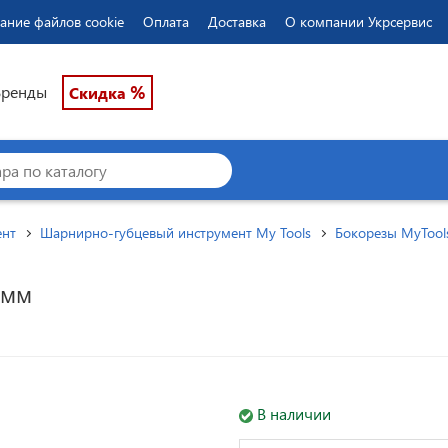
ание файлов cookie
Оплата
Доставка
О компании Укрсервис
%
Бренды
Скидка
ент
Шарнирно-губцевый инструмент My Tools
Бокорезы MyTool
0мм
В наличии