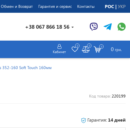
РОС
УКР
Обмен и Возврат
Гарантия и сервис
Контакты
+38 067 866 18 56
0
0
0
0
грн.
Кабинет
s 352-160 Soft Touch 160мм
Код товара:
220199
Гарантия:
14 дней