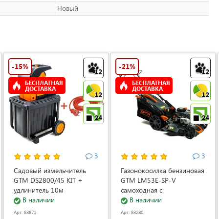
Новый
-15%
-21%
12
12
БЕСПЛАТНАЯ
БЕСПЛАТНАЯ
ДОСТАВКА
ДОСТАВКА
12
12
24
24
3
3
Садовый измельчитель
Газонокосилка бензиновая
GTM DS2800/45 KIT +
GTM LM53E-SP-V
удлинитель 10м
самоходная с
(DS2800/45_KIT+ext.cord)
В наличии
электростартером и
В наличии
регулировкой скорости
Арт: 83871
Арт: 83280