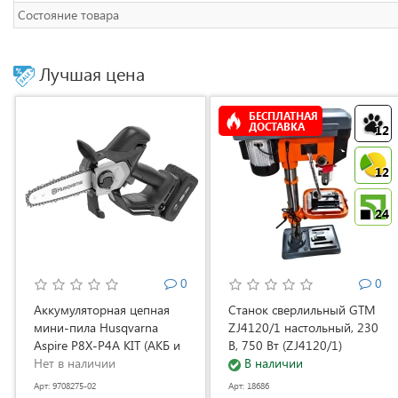
Состояние товара
Лучшая цена
БЕСПЛАТНАЯ
ДОСТАВКА
12
12
24
0
0
Аккумуляторная цепная
Станок сверлильный GTM
мини-пила Husqvarna
ZJ4120/1 настольный, 230
Aspire P8X-P4A KIT (АКБ и
В, 750 Вт (ZJ4120/1)
ЗУ) (9708275-02)
Нет в наличии
В наличии
Арт: 9708275-02
Арт: 18686