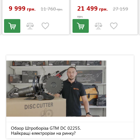
(LM53E-SP-V)
9 999
21 499
11 760
27 159
грн.
грн.
грн.
грн.
Обзор Штроборіза GTM DC 02255.
Найкращі електрорізи на ринку?