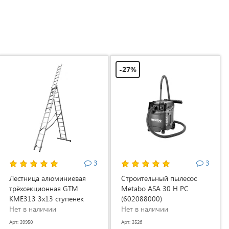
-27%
3
3
Лестница алюминиевая
Строительный пылесос
трёхсекционная GTM
Metabo ASA 30 H PC
KME313 3x13 ступенек
(602088000)
3.53-8.93м (KME313)
Нет в наличии
Нет в наличии
Арт: 39950
Арт: 3526