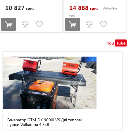
10 827
14 888
20 346
грн.
грн.
грн.
Генератор GTM DK 9000i VS Дві теплові
пушки Vulkan на 4,5кВт