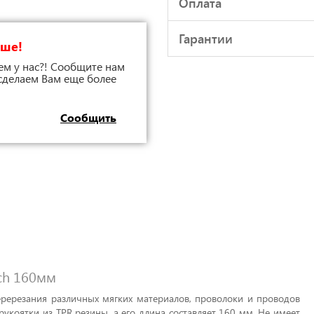
Оплата
Гарантии
чше!
ем у нас?! Сообщите нам
 сделаем Вам еще более
Сообщить
ch 160мм
еререзания различных мягких материалов, проволоки и проводов
укоятки из TPR резины, а его длина составляет 160 мм. Не имеет