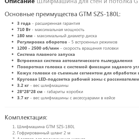
Описание
Шлифмашина для стен и потолка G
Основные преимущества GTM SZS-180L:
3 года
- расширенная гарантия
710 Вт
- максимальная мощность
180 мм
- максимальный диаметр диска
Регулировка оборотов
- 5 встроенных режимов
1200 - 2500 об/мин
- скорость вращения головки
Система плавного запуска
Встроенная система автоматического пылеудаления
Поворотная головка с системой фиксации заданого уг
Кожух головки со съемным сегментом для обработки
Круговая LED-подсветка рабочей зоны с рассеивателе
3.2 кг
- вес шлифмашины
28*28*28 см
- габариты коробки
3.7 кг
- вес шлифмашины с аксессуарами в кейсе
Комплектация:
Шлифмашина GTM SZS-180L
Гофрированный шланг 2 м
Адаптер для подключения шланга