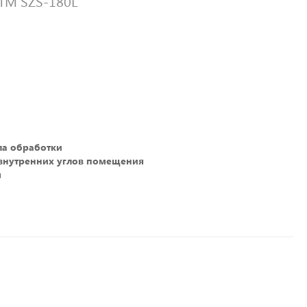
TM SZS-180L
ла обработки
 внутренних углов помещения
м