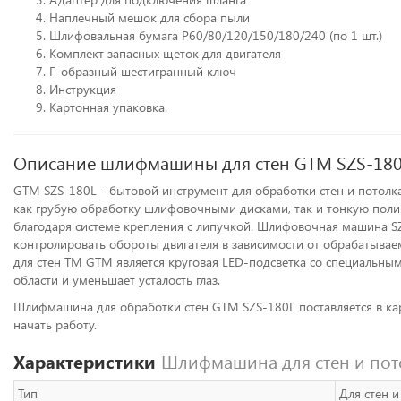
Наплечный мешок для сбора пыли
Шлифовальная бумага P60/80/120/150/180/240 (по 1 шт.)
Комплект запасных щеток для двигателя
Г-образный шестигранный ключ
Инструкция
Картонная упаковка.
Описание шлифмашины для стен GTM SZS-18
GTM SZS-180L - бытовой инструмент для обработки стен и потолк
как грубую обработку шлифовочными дисками, так и тонкую поли
благодаря системе крепления с липучкой. Шлифовочная машина SZ
контролировать обороты двигателя в зависимости от обрабатыва
для стен ТМ GTM является круговая LED-подсветка со специальны
области и уменьшает усталость глаз.
Шлифмашина для обработки стен GTM SZS-180L поставляется в кар
начать работу.
Характеристики
Шлифмашина для стен и пот
Тип
Для стен и