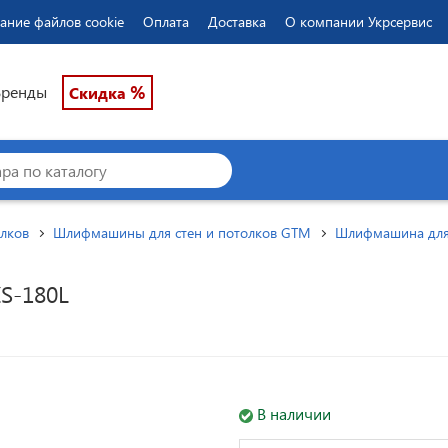
ание файлов cookie
Оплата
Доставка
О компании Укрсервис
%
Бренды
Скидка
лков
Шлифмашины для стен и потолков GTM
Шлифмашина для 
S-180L
В наличии