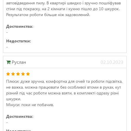
автовідведення пилу. В квартирі швидко і зручно пошліфував
стіни під покраску, на 2 кімнати і кухню пішло до 10 шкурок.
Результатом роботи більше ніж задоволений.
Достоинства:
-
Недостатки:
-
Руслан
02.10.2023
Плюси: дуже зручна, комфортна для очей та роботи підсвітка,
не важка, можна працювати без особливої втоми в руках, кут
різний під час роботи можна взяти, в комплекті одразу різні
шкурки.
Мінуси: поки не побачив.
Достоинства:
-
Недостатки: