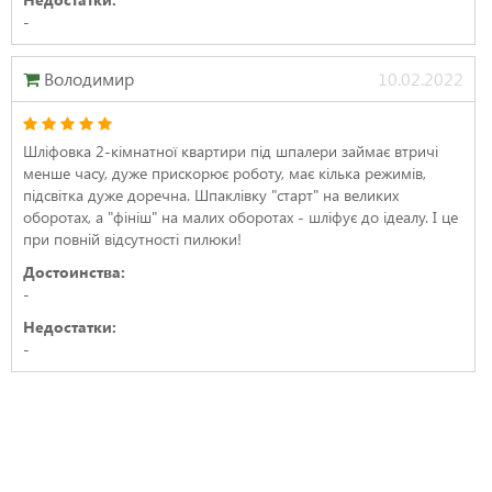
-
Володимир
10.02.2022
Шліфовка 2-кімнатної квартири під шпалери займає втричі
менше часу, дуже прискорює роботу, має кілька режимів,
підсвітка дуже доречна. Шпаклівку "старт" на великих
оборотах, а "фініш" на малих оборотах - шліфує до ідеалу. І це
при повній відсутності пилюки!
Достоинства:
-
Недостатки:
-