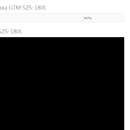
лка GTM SZS-180L
есть
SZS-180L