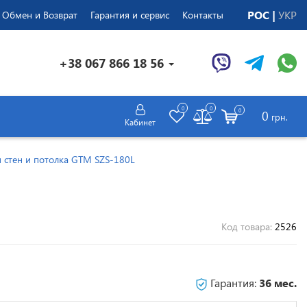
РОС
УКР
Обмен и Возврат
Гарантия и сервис
Контакты
+38 067 866 18 56
0
0
0
0
грн.
Кабинет
стен и потолка GTM SZS-180L
Код товара:
2526
Гарантия:
36 мес.