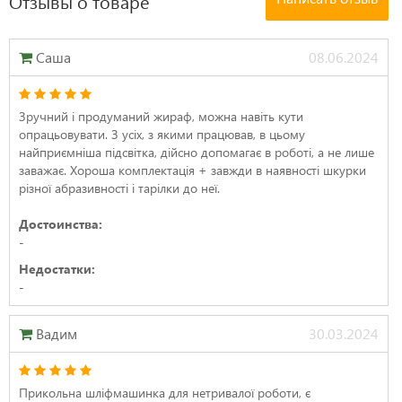
Отзывы о товаре
Саша
08.06.2024
Зручний і продуманий жираф, можна навіть кути
опрацьовувати. З усіх, з якими працював, в цьому
найприємніша підсвітка, дійсно допомагає в роботі, а не лише
заважає. Хороша комплектація + завжди в наявності шкурки
різної абразивності і тарілки до неї.
Достоинства:
-
Недостатки:
-
Вадим
30.03.2024
Прикольна шліфмашинка для нетривалої роботи, є