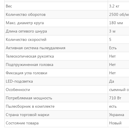
Вес
3.2 кг
Количество оборотов
2500 об/м
Макс. диаметр круга
180 мм
Длина сетевого шнура
3 м
Количество скоростей
5
Активная система пылеудаления
Есть
Телескопическая рукоятка
Нет
Подпружиненная головка
Нет
Фиксация угла головки
Нет
LED-подсветка
Да
Особенности
съемный с
Потребляемая мощность
710 Вт
Пылесборник в комплекте
есть
Страна торговой марки
Украина
Состояние товара
Новый