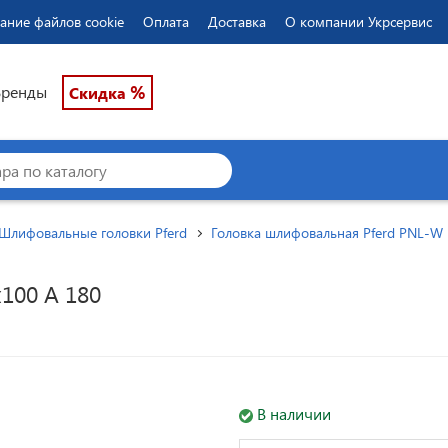
ание файлов cookie
Оплата
Доставка
О компании Укрсервис
%
Бренды
Скидка
Шлифовальные головки Pferd
Головка шлифовальная Pferd PNL-W
100 A 180
В наличии