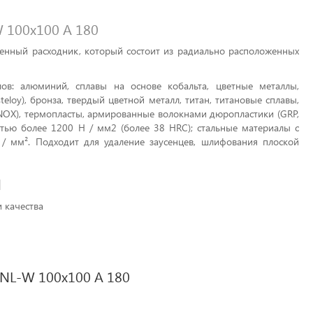
 100х100 A 180
венный расходник, который состоит из радиально расположенных
в: алюминий, сплавы на основе кобальта, цветные металлы,
eloy), бронза, твердый цветной металл, титан, титановые сплавы,
(INOX), термопласты, армированные волокнами дюропластики (GRP,
стью более 1200 Н / мм2 (более 38 HRC); стальные материалы с
Н / мм². Подходит для удаление заусенцев, шлифования плоской
d
 качества
NL-W 100х100 A 180