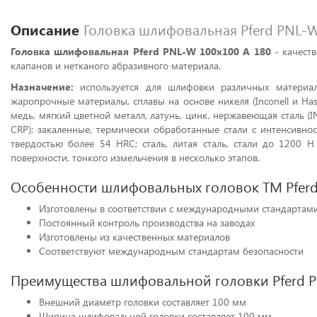
Описание
Головка шлифовальная Pferd PNL-W
Головка шлифовальная Pferd PNL-W 100х100 A 180
- качест
клапанов и нетканого абразивного материала.
Назначение:
используется для шлифовки различных материало
жаропрочные материалы, сплавы на основе никеля (Inconell и Hast
медь, мягкий цветной металл, латунь, цинк, нержавеющая сталь 
CRP); закаленные, термически обработанные стали с интенсивно
твердостью более 54 HRC; сталь, литая сталь, стали до 1200 
поверхности, тонкого измельчения в несколько этапов.
Особенности шлифовальных головок ТМ Pfer
Изготовлены в соответствии с международными стандартами
Постоянный контроль производства на заводах
Изготовлены из качественных материалов
Соответствуют международным стандартам безопасности
Преимущества шлифовальной головки Pferd P
Внешний диаметр головки составляет 100 мм
Ширина шлифовальной головки составляет 100 мм