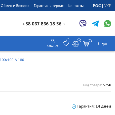
РОС
УКР
Обмен и Возврат
Гарантия и сервис
Контакты
+38 067 866 18 56
0
0
0
0
грн.
Кабинет
 100х100 A 180
Код товара:
5750
Гарантия:
14 дней