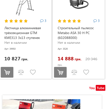
3
3
Лестница алюминиевая
Строительный пылесос
трёхсекционная GTM
Metabo ASA 30 H PC
KME313 3x13 ступенек
(602088000)
3.53-8.93м (KME313)
Нет в наличии
Нет в наличии
Арт: 39950
Арт: 3526
10 827
14 888
20 346
грн.
грн.
грн.