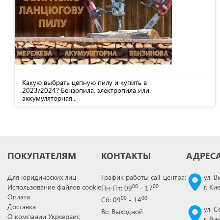
Какую выбрать цепную пилу и купить в
2023/2024? Бензопила, электропила или
аккумуляторная...
ПОКУПАТЕЛЯМ
КОНТАКТЫ
АДРЕС
Для юридических лиц
График работы call-центра:
ул. В
Использование файлов cookie
г. Ки
00
00
Пн-Пт: 09
- 17
Оплата
00
00
Сб: 09
- 14
Доставка
ул. С
Вс: Выходной
О компании Укрсервис
г. В