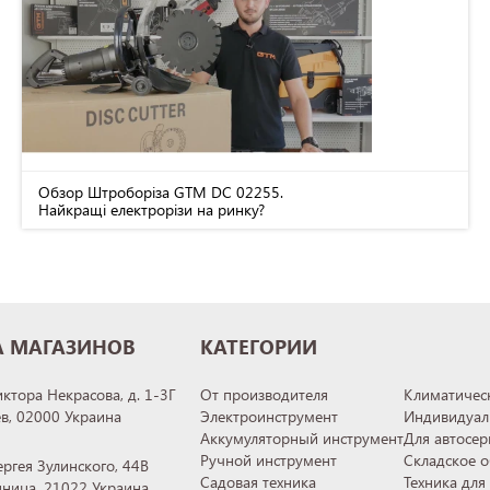
Обзор Штроборіза GTM DC 02255.
Найкращі електрорізи на ринку?
А МАГАЗИНОВ
КАТЕГОРИИ
иктора Некрасова, д. 1-3Г
От производителя
Климатическ
ев, 02000 Украина
Электроинструмент
Индивидуал
Аккумуляторный инструмент
Для автосер
Ручной инструмент
Складское 
ергея Зулинского, 44В
Садовая техника
Техника для
инница, 21022 Украина