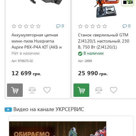
24
0
0
Аккумуляторная цепная
Станок сверлильный GTM
мини-пила Husqvarna
ZJ4120/1 настольный, 230
Aspire P8X-P4A KIT (АКБ и
В, 750 Вт (ZJ4120/1)
ЗУ) (9708275-02)
Нет в наличии
В наличии
Арт: 9708275-02
Арт: 18686
12 699
25 990
грн.
грн.
Видео на канале УКРСЕРВИС