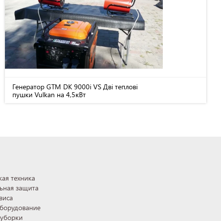
Генератор GTM DK 9000i VS Дві теплові
пушки Vulkan на 4,5кВт
ая техника
ьная защита
виса
оборудование
 уборки