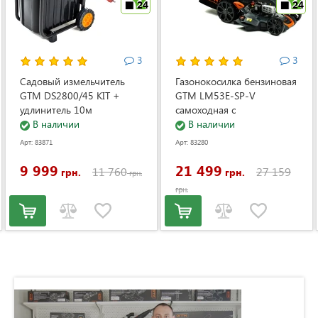
24
24
3
3
Садовый измельчитель
Газонокосилка бензиновая
GTM DS2800/45 KIT +
GTM LM53E-SP-V
удлинитель 10м
самоходная с
(DS2800/45_KIT+ext.cord)
В наличии
электростартером и
В наличии
регулировкой скорости
Арт: 83871
Арт: 83280
(LM53E-SP-V)
9 999
21 499
11 760
27 159
грн.
грн.
грн.
грн.