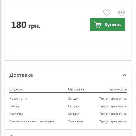
180
грн.
Купить
Доставка
Служба
Отправка
Стоимость
Новая почта
Сегодня
Тариф перевозчика
Delivery
Сегодня
Тариф перевозчика
Укрпочта
Сегодня
Тариф перевозчика
Самовывоз из наших магазинов
Уточняйте
Тариф перевозчика