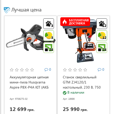
Лучшая цена
БЕСПЛАТНАЯ
ДОСТАВКА
3
12
3
12
24
24
0
0
Аккумуляторная цепная
Станок сверлильный
мини-пила Husqvarna
GTM ZJ4120/1
Aspire P8X-P4A KIT (АКБ
настольный, 230 В, 750
и ЗУ) (9708275-02)
Вт (ZJ4120/1)
В наличии
Арт: 9708275-02
Арт: 18686
12 699
25 990
грн.
грн.