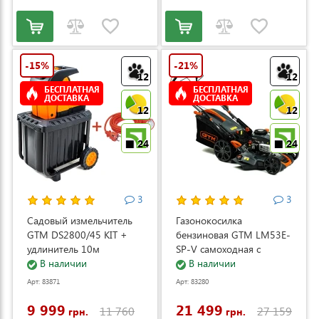
-15%
-21%
12
12
БЕСПЛАТНАЯ
БЕСПЛАТНАЯ
ДОСТАВКА
ДОСТАВКА
12
12
24
24
3
3
Садовый измельчитель
Газонокосилка
GTM DS2800/45 KIT +
бензиновая GTM LM53E-
удлинитель 10м
SP-V самоходная с
(DS2800/45_KIT+ext.cord)
В наличии
электростартером и
В наличии
регулировкой скорости
Арт: 83871
Арт: 83280
(LM53E-SP-V)
9 999
21 499
11 760
27 159
грн.
грн.