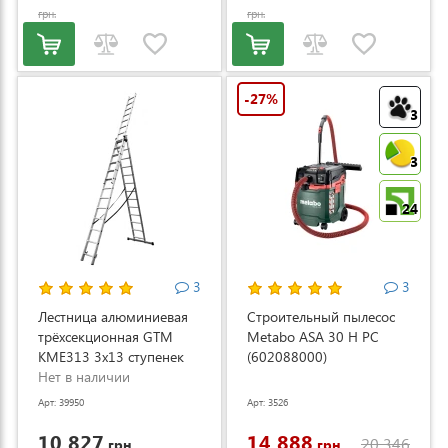
грн.
грн.
-27%
3
3
24
3
3
Лестница алюминиевая
Строительный пылесос
трёхсекционная GTM
Metabo ASA 30 H PC
KME313 3x13 ступенек
(602088000)
3.53-8.93м (KME313)
Нет в наличии
Арт: 39950
Арт: 3526
10 827
14 888
20 346
грн.
грн.