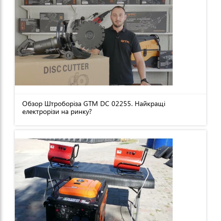
Обзор Штроборіза GTM DC 02255. Найкращі
електрорізи на ринку?