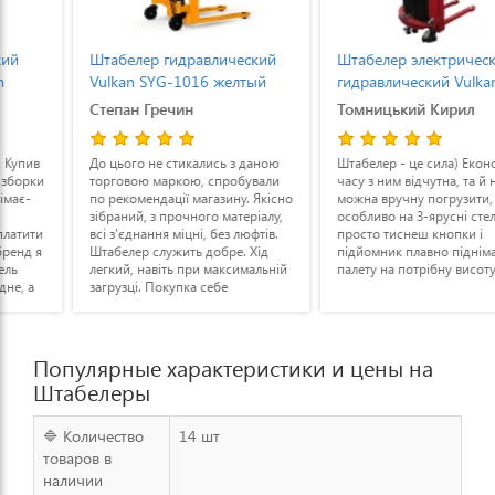
Штабелер гидравлический
Штабелер электрический
Vulkan SYG-1016 желтый
гидравлический Vulkan
SDYG-1535 1500 кг
Степан Гречин
Томницький Кирил
До цього не стикались з даною
Штабелер - це сила) Економія
торговою маркою, спробували
часу з ним відчутна, та й не все
по рекомендації магазину. Якісно
можна вручну погрузити,
зібраний, з прочного матеріалу,
особливо на 3-ярусні стелажі. Тут
всі з'єднання міцні, без люфтів.
просто тиснеш кнопки і
Штабелер служить добре. Хід
підйомник плавно піднімає
легкий, навіть при максимальній
палету на потрібну висоту.
загрузці. Покупка себе
виправдовує із дня в день.
Популярные характеристики и цены на
Штабелеры
🔷 Количество
14 шт
товаров в
наличии