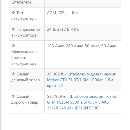
Штабелеры
🔷 Тип
AGM, GEL, Li-Ion
аккумулятора
🔷 Напряжение
24 В, 2x12 В, 48 В
аккумулятора
🔷
106 Ачас, 240 Ачас, 50 Ачас, 60 Ачас
Максимальная
ёмкость
аккумулятора
🔷 Самый
38 302 ₴ -
Штабелер гидравлический
дешевый товар
Metier CTY-E1.0T/1.6M 1000кг, 1.6м
красный
🔷 Самый
523 939 ₴ -
Штабелер электрический
дорогой товар
GTM PS16N 5300 1,6т/5,3м c АКБ
2*12В 240 А*ч (PS16N 5300)