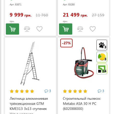
регулировкой скорости
Арт: 83871
Арт: 83280
(LM53E-SP-V)
9 999
21 499
11 760
27 159
грн.
грн.
грн.
грн.
-27%
3
3
24
3
3
Лестница алюминиевая
Строительный пылесос
трёхсекционная GTM
Metabo ASA 30 H PC
KME313 3x13 ступенек
(602088000)
3.53-8.93м (KME313)
Нет в наличии