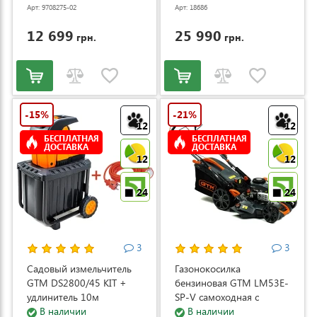
Арт: 9708275-02
Арт: 18686
12 699
25 990
грн.
грн.
-15%
-21%
12
12
БЕСПЛАТНАЯ
БЕСПЛАТНАЯ
ДОСТАВКА
ДОСТАВКА
12
12
24
24
3
3
Садовый измельчитель
Газонокосилка
GTM DS2800/45 KIT +
бензиновая GTM LM53E-
удлинитель 10м
SP-V самоходная с
(DS2800/45_KIT+ext.cord)
В наличии
электростартером и
В наличии