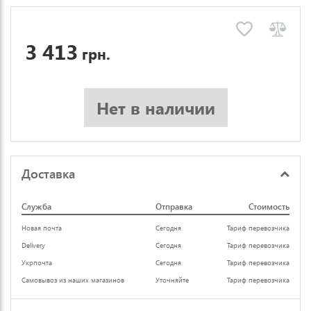
3 413
грн.
Нет в наличии
Доставка
Служба
Отправка
Стоимость
Новая почта
Сегодня
Тариф перевозчика
Delivery
Сегодня
Тариф перевозчика
Укрпочта
Сегодня
Тариф перевозчика
Самовывоз из наших магазинов
Уточняйте
Тариф перевозчика