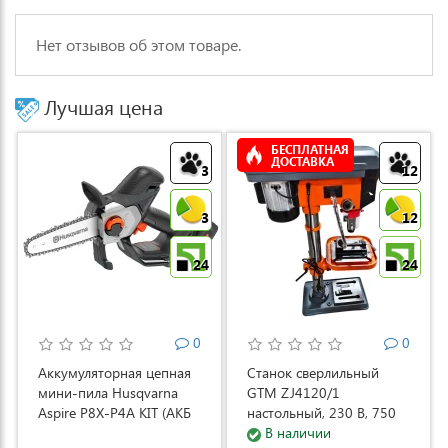
Нет отзывов об этом товаре.
Лучшая цена
БЕСПЛАТНАЯ
ДОСТАВКА
3
12
3
12
24
24
0
0
Аккумуляторная цепная
Станок сверлильный
мини-пила Husqvarna
GTM ZJ4120/1
Aspire P8X-P4A KIT (АКБ
настольный, 230 В, 750
и ЗУ) (9708275-02)
Вт (ZJ4120/1)
В наличии