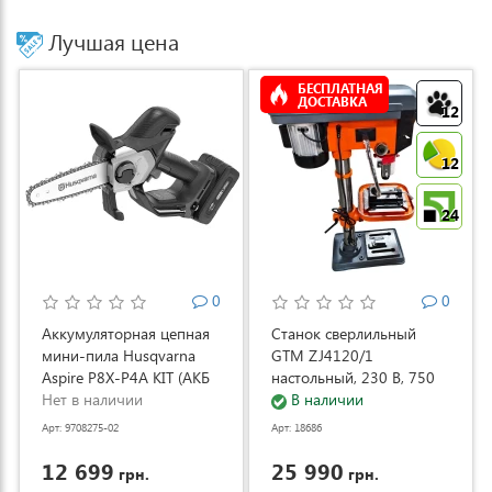
Лучшая цена
БЕСПЛАТНАЯ
ДОСТАВКА
12
12
24
0
0
Аккумуляторная цепная
Станок сверлильный
мини-пила Husqvarna
GTM ZJ4120/1
Aspire P8X-P4A KIT (АКБ
настольный, 230 В, 750
и ЗУ) (9708275-02)
Нет в наличии
Вт (ZJ4120/1)
В наличии
Арт: 9708275-02
Арт: 18686
12 699
25 990
грн.
грн.