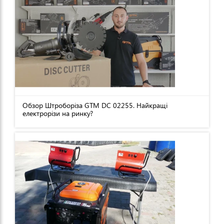
Обзор Штроборіза GTM DC 02255. Найкращі
електрорізи на ринку?