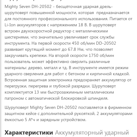
Mighty Seven DH-20502 - беcщёточная ударная дрель-
шуруповерт повышенной мощности, которая предназначается
для постоянного профессионального использования. Питается от
Li-Ion аккумуляторов с напряжением 18 В. В шуруповерт
встроен двухскоростной редуктор с металлическими
шестернями, что значительно увеличивает срок службы
инструмента. На первой скорости 450 об/мин DD-20502
развивает крутящий момент до 67.8 Нм, что позволяет
закручивать крепежи. На второй скорости 1750 об/мин
пользователь может эффективно сверлить различные
материалы: дерево, металл и тд. В инструменте имеется режим
ударного сверления для работ с бетоном и кирпичной кладкой.
Встроенная защитная электроника предохраняет аккумулятор от
перегрузки, перегрева и глубокой разрядки. Шуруповерт
комплектуется 13 мм быстрозажимным металлическим
патроном с автоматической блокировкой шпинделя.
Шуруповерт Mighty Seven DH-20502 поставляется в фирменном
защитном кейсе с дополнительной рукояткой, 2 аккумуляторами
ёмкостью 5 А*ч и зарядным устройством.
Характеристики
Аккумуляторный ударный