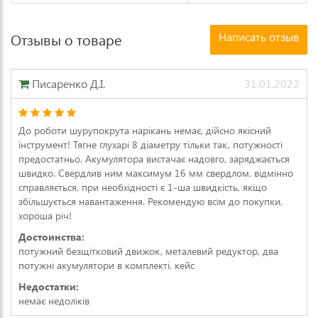
Написать отзыв
Отзывы о товаре
Писаренко Д.І.
31.01.2022
До роботи шурупокрута нарікань немає, дійсно якісний
інструмент! Тягне глухарі 8 діаметру тільки так, потужності
предостатньо. Акумулятора вистачає надовго, заряджається
швидко. Свердлив ним максимум 16 мм свердлом, відмінно
справляється, при необхідності є 1-ша швидкість, якщо
збільшується навантаження. Рекомендую всім до покупки,
хороша річ!
Достоинства:
потужний безщітковий движок, металевий редуктор, два
потужні акумулятори в комплекті, кейс
Недостатки:
немає недоліків