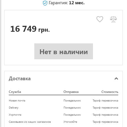
Гарантия:
12 мес.
16 749
грн.
Нет в наличии
Доставка
Служба
Отправка
Стоимость
Новая почта
Понедельник
Тариф перевозчика
Delivery
Понедельник
Тариф перевозчика
Укрпочта
Понедельник
Тариф перевозчика
Самовывоз из наших магазинов
Уточняйте
Тариф перевозчика