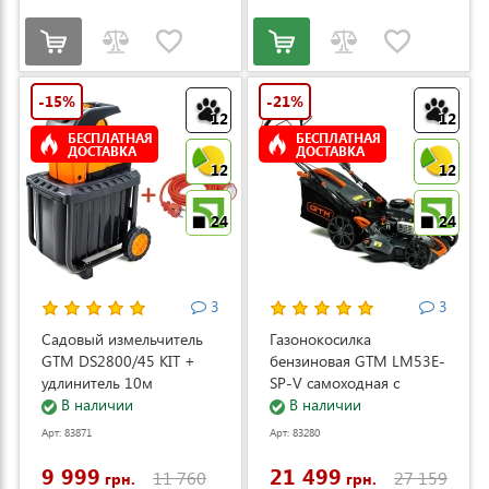
-15%
-21%
12
12
БЕСПЛАТНАЯ
БЕСПЛАТНАЯ
ДОСТАВКА
ДОСТАВКА
12
12
24
24
3
3
Садовый измельчитель
Газонокосилка
GTM DS2800/45 KIT +
бензиновая GTM LM53E-
удлинитель 10м
SP-V самоходная с
(DS2800/45_KIT+ext.cord)
В наличии
электростартером и
В наличии
регулировкой скорости
Арт: 83871
Арт: 83280
(LM53E-SP-V)
9 999
21 499
11 760
27 159
грн.
грн.