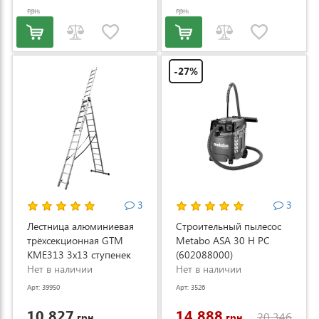
грн.
грн.
-27%
3
3
Лестница алюминиевая
Строительный пылесос
трёхсекционная GTM
Metabo ASA 30 H PC
KME313 3x13 ступенек
(602088000)
3.53-8.93м (KME313)
Нет в наличии
Нет в наличии
Арт: 39950
Арт: 3526
10 827
14 888
20 346
грн.
грн.