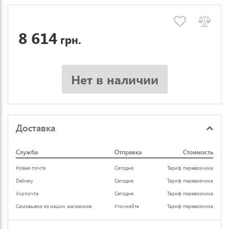
8 614
грн.
Нет в наличии
Доставка
Служба
Отправка
Стоимость
Новая почта
Сегодня
Тариф перевозчика
Delivery
Сегодня
Тариф перевозчика
Укрпочта
Сегодня
Тариф перевозчика
Самовывоз из наших магазинов
Уточняйте
Тариф перевозчика