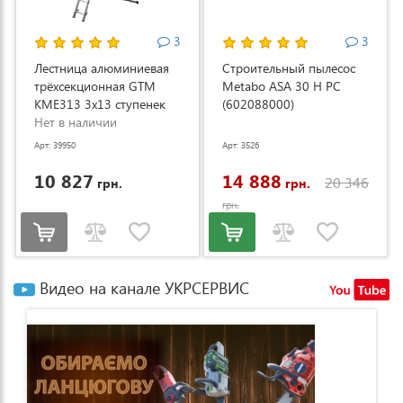
3
3
Лестница алюминиевая
Строительный пылесос
трёхсекционная GTM
Metabo ASA 30 H PC
KME313 3x13 ступенек
(602088000)
3.53-8.93м (KME313)
Нет в наличии
Арт: 39950
Арт: 3526
10 827
14 888
20 346
грн.
грн.
грн.
Видео на канале УКРСЕРВИС