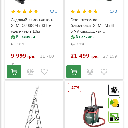
3
3
Садовый измельчитель
Газонокосилка
GTM DS2800/45 KIT +
бензиновая GTM LM53E-
удлинитель 10м
SP-V самоходная с
(DS2800/45_KIT+ext.cord)
В наличии
электростартером и
В наличии
регулировкой скорости
Арт: 83871
Арт: 83280
(LM53E-SP-V)
9 999
21 499
11 760
27 159
грн.
грн.
грн.
грн.
-27%
3
3
24