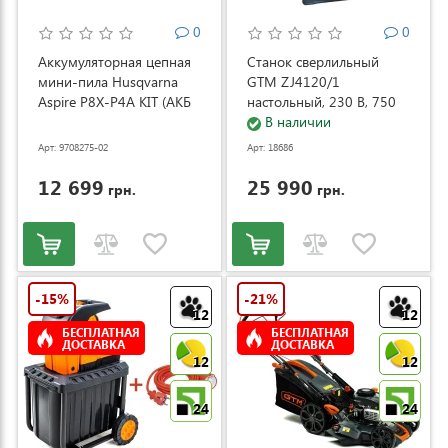
0
0
Аккумуляторная цепная
Станок сверлильный
мини-пила Husqvarna
GTM ZJ4120/1
Aspire P8X-P4A KIT (АКБ
настольный, 230 В, 750
и ЗУ) (9708275-02)
Вт (ZJ4120/1)
В наличии
Арт: 9708275-02
Арт: 18686
12 699
25 990
грн.
грн.
-15%
-21%
12
12
БЕСПЛАТНАЯ
БЕСПЛАТНАЯ
ДОСТАВКА
ДОСТАВКА
12
12
24
24