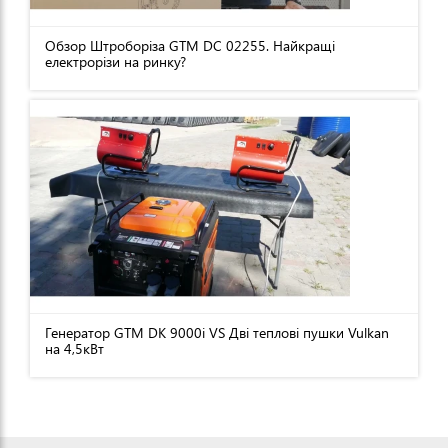
Обзор Штроборіза GTM DC 02255. Найкращі
електрорізи на ринку?
Генератор GTM DK 9000i VS Дві теплові пушки Vulkan
на 4,5кВт