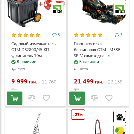
24
24
3
3
Садовый измельчитель
Газонокосилка
GTM DS2800/45 KIT +
бензиновая GTM LM53E-
удлинитель 10м
SP-V самоходная с
(DS2800/45_KIT+ext.cord)
В наличии
электростартером и
В наличии
регулировкой скорости
Арт: 83871
Арт: 83280
(LM53E-SP-V)
9 999
21 499
11 760
27 159
грн.
грн.
грн.
грн.
-27%
3
3