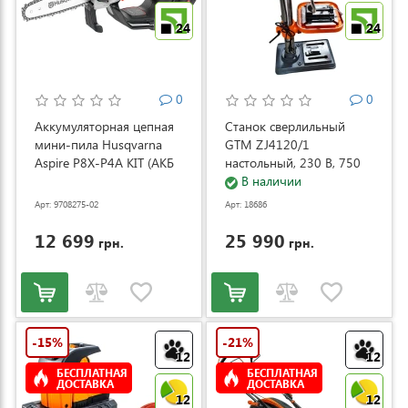
24
24
0
0
Аккумуляторная цепная
Станок сверлильный
мини-пила Husqvarna
GTM ZJ4120/1
Aspire P8X-P4A KIT (АКБ
настольный, 230 В, 750
и ЗУ) (9708275-02)
Вт (ZJ4120/1)
В наличии
Арт: 9708275-02
Арт: 18686
12 699
25 990
грн.
грн.
-15%
-21%
12
12
БЕСПЛАТНАЯ
БЕСПЛАТНАЯ
ДОСТАВКА
ДОСТАВКА
12
12