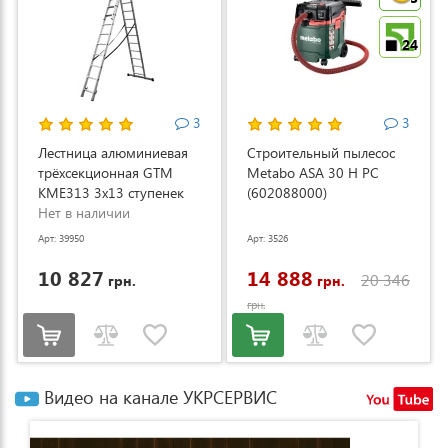
24
3
3
Лестница алюминиевая
Строительный пылесос
трёхсекционная GTM
Metabo ASA 30 H PC
KME313 3x13 ступенек
(602088000)
3.53-8.93м (KME313)
Нет в наличии
Арт: 39950
Арт: 3526
10 827
14 888
20 346
грн.
грн.
грн.
Видео на канале УКРСЕРВИС