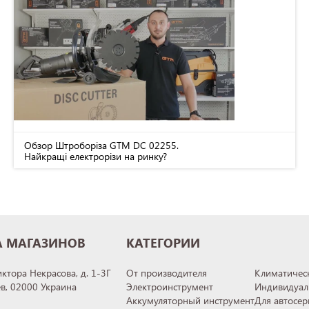
Обзор Штроборіза GTM DC 02255.
Найкращі електрорізи на ринку?
А МАГАЗИНОВ
КАТЕГОРИИ
иктора Некрасова, д. 1-3Г
От производителя
Климатическ
ев, 02000 Украина
Электроинструмент
Индивидуал
Аккумуляторный инструмент
Для автосер