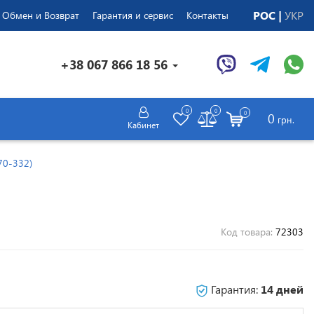
РОС
УКР
Обмен и Возврат
Гарантия и сервис
Контакты
+38 067 866 18 56
0
0
0
0
грн.
Кабинет
70-332)
Код товара:
72303
Гарантия:
14 дней