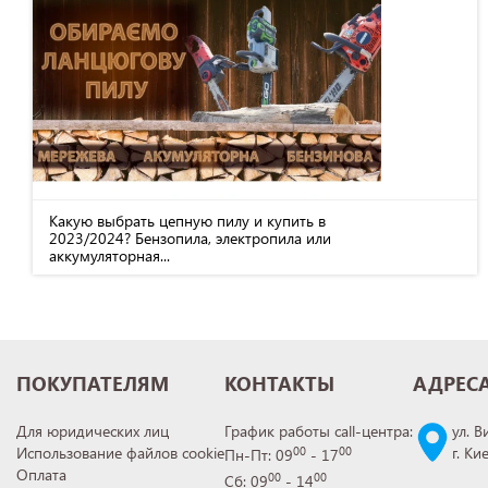
Какую выбрать цепную пилу и купить в
2023/2024? Бензопила, электропила или
аккумуляторная...
ПОКУПАТЕЛЯМ
КОНТАКТЫ
АДРЕС
Для юридических лиц
График работы call-центра:
ул. В
Использование файлов cookie
г. Ки
00
00
Пн-Пт: 09
- 17
Оплата
00
00
Сб: 09
- 14