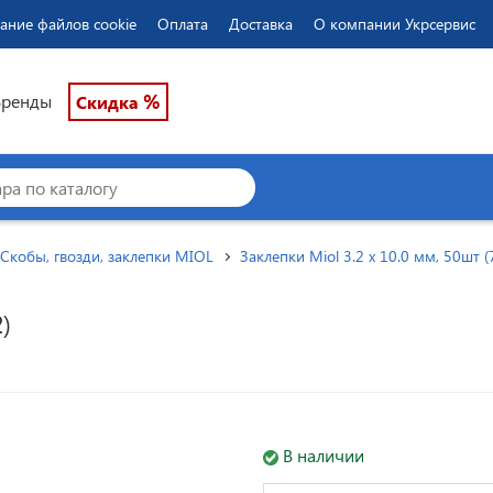
ание файлов cookie
Оплата
Доставка
О компании Укрсервис
%
Бренды
Скидка
Скобы, гвозди, заклепки MIOL
Заклепки Miol 3.2 х 10.0 мм, 50шт (
)
В наличии