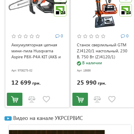
24
24
0
0
Аккумуляторная цепная
Станок сверлильный GTM
мини-пила Husqvarna
ZJ4120/1 настольный, 230
Aspire P8X-P4A KIT (АКБ и
В, 750 Вт (ZJ4120/1)
ЗУ) (9708275-02)
В наличии
Арт: 9708275-02
Арт: 18686
12 699
25 990
грн.
грн.
Видео на канале УКРСЕРВИС