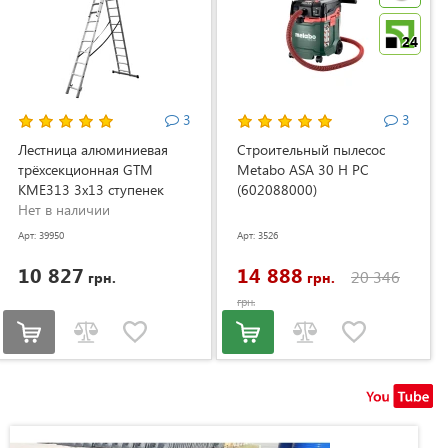
24
3
3
Лестница алюминиевая
Строительный пылесос
трёхсекционная GTM
Metabo ASA 30 H PC
KME313 3x13 ступенек
(602088000)
3.53-8.93м (KME313)
Нет в наличии
Арт: 39950
Арт: 3526
10 827
14 888
20 346
грн.
грн.
грн.