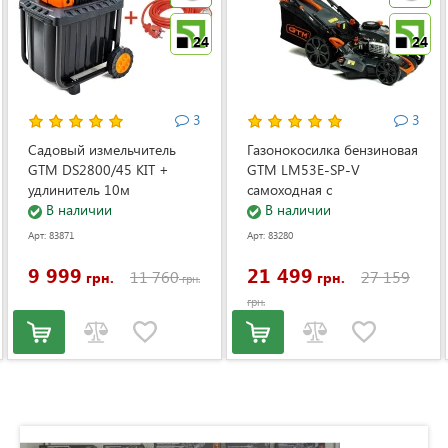
24
24
3
3
Садовый измельчитель
Газонокосилка бензиновая
GTM DS2800/45 KIT +
GTM LM53E-SP-V
удлинитель 10м
самоходная с
(DS2800/45_KIT+ext.cord)
В наличии
электростартером и
В наличии
регулировкой скорости
Арт: 83871
Арт: 83280
(LM53E-SP-V)
9 999
21 499
11 760
27 159
грн.
грн.
грн.
грн.