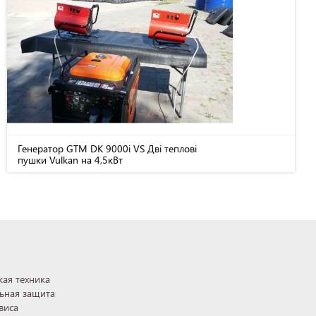
Генератор GTM DK 9000i VS Дві теплові
пушки Vulkan на 4,5кВт
ая техника
ьная защита
виса