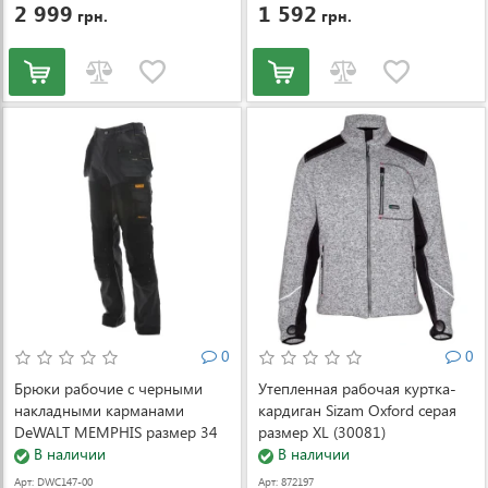
4-3231
2 999
1 592
грн.
грн.
0
0
Брюки рабочие с черными
Утепленная рабочая куртка-
накладными карманами
кардиган Sizam Oxford серая
DeWALT MEMPHIS размер 34
размер XL (30081)
(DWC147-004-3431)
В наличии
В наличии
Арт: DWC147-00
Арт: 872197