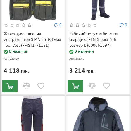
0
0
Жилет для ношения
Рабочий полукомбинезон
инструментов STANLEY FatMax
сварщика FENIX рост 5-6
Tool Vest (FMST1-71181)
размер L (000061397)
В наличии
В наличии
Арт: 222420
Арт: 872742
4 118
3 214
грн.
грн.