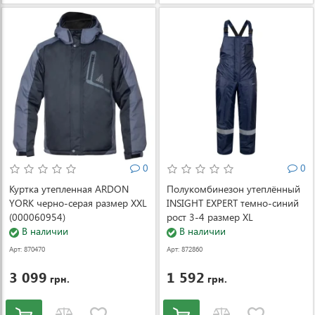
0
0
Куртка утепленная ARDON
Полукомбинезон утеплённый
YORK черно-серая размер XXL
INSIGHT EXPERT темно-синий
(000060954)
рост 3-4 размер XL
В наличии
(000081682)
В наличии
Арт: 870470
Арт: 872860
3 099
1 592
грн.
грн.