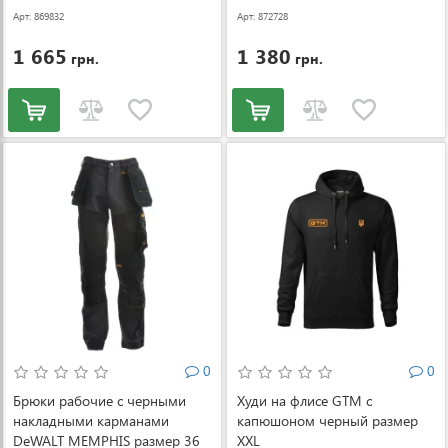
Арт: 869832
Арт: 872728
1 665
1 380
грн.
грн.
0
0
Брюки рабочие с черными
Худи на флисе GTM с
накладными карманами
капюшоном черный размер
DeWALT MEMPHIS размер 36
XXL