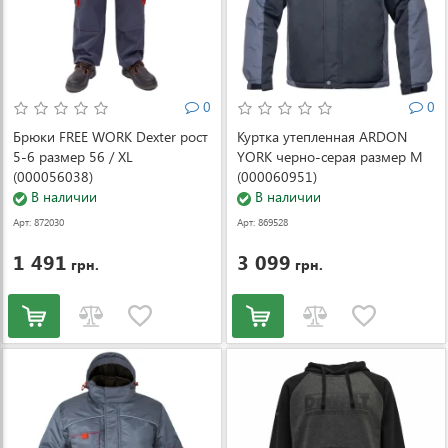
0
0
Брюки FREE WORK Dexter рост
Куртка утепленная ARDON
5-6 размер 56 / XL
YORK черно-серая размер M
(000056038)
(000060951)
В наличии
В наличии
Арт: 872030
Арт: 869528
1 491
3 099
грн.
грн.