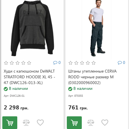
0
0
Худи с капюшоном DeWALT
Штаны утепленные CERVA
STRATFORD HOODIE XL 45 -
RODD черные размер M
47 (DWC126-013-XL)
(0302000960002)
В наличии
В наличии
Арт: DWC126-01
Арт: 870355
3-XL
2 298
761
грн.
грн.