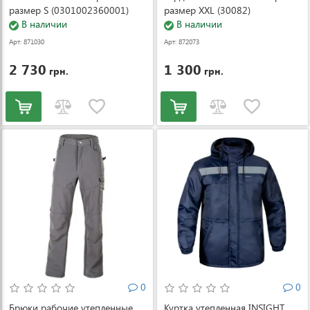
размер S (0301002360001)
размер XXL (30082)
В наличии
В наличии
Арт: 871030
Арт: 872073
2 730
1 300
грн.
грн.
0
0
Брюки рабочие утепленные
Куртка утепленная INSIGHT