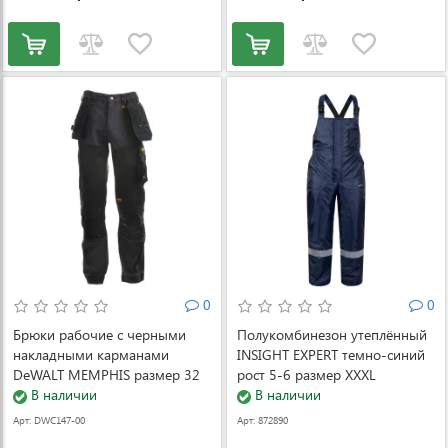
0
0
Брюки рабочие с черными
Полукомбинезон утеплённый
накладными карманами
INSIGHT EXPERT темно-синий
DeWALT MEMPHIS размер 32
рост 5-6 размер XXXL
(DWC147-004-3231)
В наличии
(000081685)
В наличии
Арт: DWC147-00
Арт: 872890