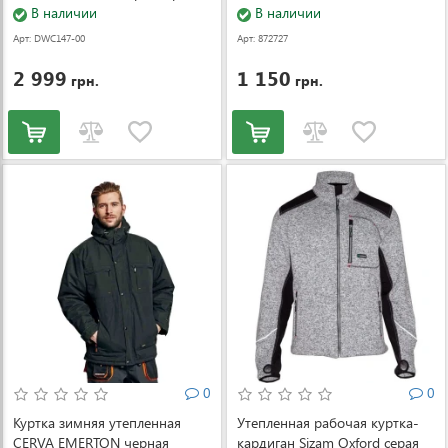
(DWC147-004-3631)
В наличии
В наличии
Арт: DWC147-00
Арт: 872727
4-3631
2 999
1 150
грн.
грн.
0
0
Куртка зимняя утепленная
Утепленная рабочая куртка-
CERVA EMERTON черная
кардиган Sizam Oxford серая