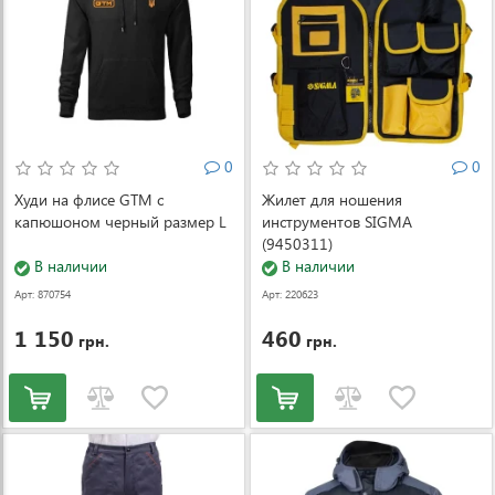
0
0
Худи на флисе GTM с
Жилет для ношения
капюшоном черный размер L
инструментов SIGMA
(9450311)
В наличии
В наличии
Арт: 870754
Арт: 220623
1 150
460
грн.
грн.