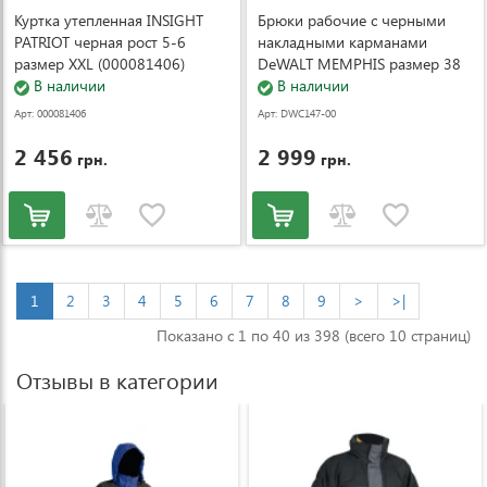
Куртка утепленная INSIGHT
Брюки рабочие с черными
PATRIOT черная рост 5-6
накладными карманами
размер XXL (000081406)
DeWALT MEMPHIS размер 38
В наличии
(DWC147-004-3831)
В наличии
Арт: 000081406
Арт: DWC147-00
4-3831
2 456
2 999
грн.
грн.
1
2
3
4
5
6
7
8
9
>
>|
Показано с 1 по 40 из 398 (всего 10 страниц)
Отзывы в категории