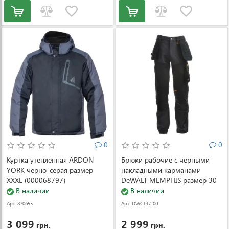
0
0
Куртка утепленная ARDON
Брюки рабочие с черными
YORK черно-серая размер
накладными карманами
XXXL (000068797)
DeWALT MEMPHIS размер 30
В наличии
(DWC147-004-3031)
В наличии
Арт: 870655
Арт: DWC147-00
4-3031
3 099
2 999
грн.
грн.