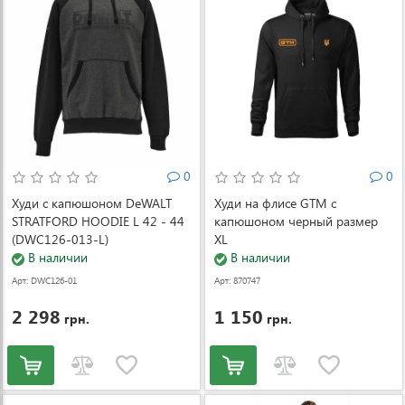
0
0
Худи с капюшоном DeWALT
Худи на флисе GTM с
STRATFORD HOODIE L 42 - 44
капюшоном черный размер
(DWC126-013-L)
XL
В наличии
В наличии
Арт: DWC126-01
Арт: 870747
3-L
2 298
1 150
грн.
грн.