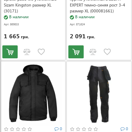
Sizam Kingston размер XL
EXPERT темно-синяя рост 3-4
(30171)
размер XL (000081661)
В наличии
В наличии
Арт: 869833
Арт: 871624
1 665
2 091
грн.
грн.
0
0