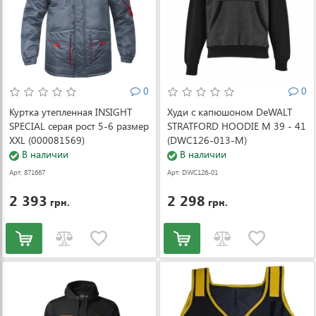
0
0
Куртка утепленная INSIGHT
Худи с капюшоном DeWALT
SPECIAL серая рост 5-6 размер
STRATFORD HOODIE M 39 - 41
XXL (000081569)
(DWC126-013-M)
В наличии
В наличии
Арт: 871667
Арт: DWC126-01
3-M
2 393
2 298
грн.
грн.