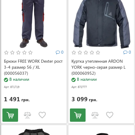
0
0
Брюки FREE WORK Dexter рост
Куртка утепленная ARDON
3-4 размер 56 / XL
YORK черно-серая размер L
(000056037)
(000060952)
В наличии
В наличии
Арт: 871719
Арт: 872777
1 491
3 099
грн.
грн.