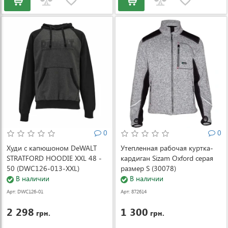
0
0
Худи с капюшоном DeWALT
Утепленная рабочая куртка-
STRATFORD HOODIE XXL 48 -
кардиган Sizam Oxford серая
50 (DWC126-013-XXL)
размер S (30078)
В наличии
В наличии
Арт: DWC126-01
Арт: 872614
3-XXL
2 298
1 300
грн.
грн.