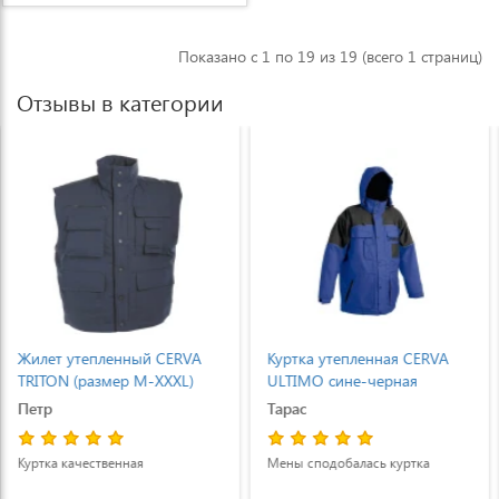
Показано с 1 по 19 из 19 (всего 1 страниц)
Отзывы в категории
Куртка утепленная CERVA
Куртка утепленная CERVA
ULTIMO сине-черная
URBAN (S-XXXL) серо-
черная
Тарас
Марія Липовецька
Мены сподобалась куртка
Курткою задоволений. Легка і
тепла куртка.