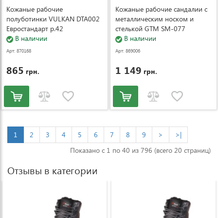
Кожаные рабочие
Кожаные рабочие сандалии с
полуботинки VULKAN DTA002
металлическим носком и
Евростандарт р.42
стелькой GTM SM-077
В наличии
Евростандарт р. 37
В наличии
Арт: 870168
Арт: 869006
865
1 149
грн.
грн.
1
2
3
4
5
6
7
8
9
>
>|
Показано с 1 по 40 из 796 (всего 20 страниц)
Отзывы в категории