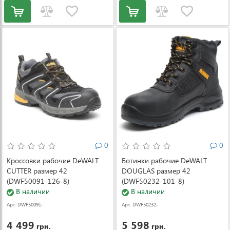
0
0
Кроссовки рабочие DeWALT
Ботинки рабочие DeWALT
CUTTER размер 42
DOUGLAS размер 42
(DWF50091-126-8)
(DWF50232-101-8)
В наличии
В наличии
Арт: DWF50091-
Арт: DWF50232-
126-8
101-8
4 499
5 598
грн.
грн.