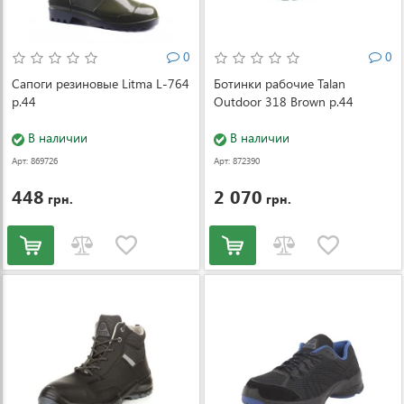
0
0
Сапоги резиновые Litma L-764
Ботинки рабочие Talan
р.44
Outdoor 318 Brown р.44
В наличии
В наличии
Арт: 869726
Арт: 872390
448
2 070
грн.
грн.