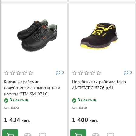
0
0
Кожаные рабочие
Полуботинки рабочие Talan
полуботинки с композитным
ANTISTATIC 6276 р.41
носком GTM SM-071C
Евростандарт р.39
В наличии
В наличии
Арт: 872709
Арт: 872436
1 434
1 400
грн.
грн.