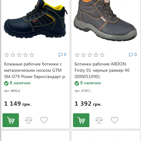
0
0
Кожаные рабочие ботинки с
Ботинки рабочие ARDON
металлическим носком GTM
Firsty 01 черные размер 40
SM-079 Power Евростандарт р.
(000051090)
39
В наличии
В наличии
Арт: 869515
Арт: 870971
1 149
1 392
грн.
грн.