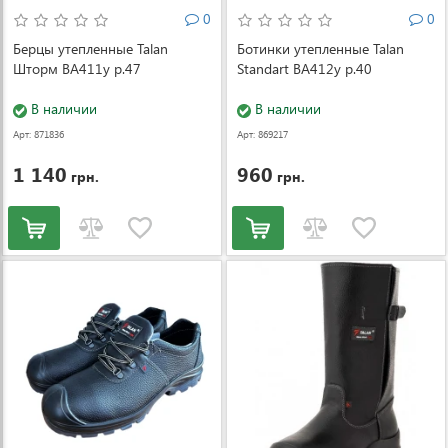
0
0
Берцы утепленные Talan
Ботинки утепленные Talan
Шторм ВА411у р.47
Standart ВА412у р.40
В наличии
В наличии
Арт: 871836
Арт: 869217
1 140
960
грн.
грн.