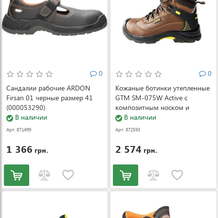
0
0
Сандалии рабочие ARDON
Кожаные ботинки утепленные
Firsan 01 черные размер 41
GTM SM-075W Active с
(000053290)
композитным носком и
В наличии
стелькой р.40
В наличии
Арт: 871499
Арт: 872593
1 366
2 574
грн.
грн.