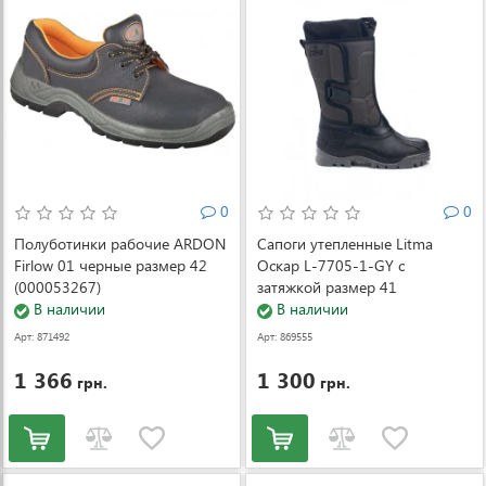
0
0
Полуботинки рабочие ARDON
Сапоги утепленные Litma
Firlow 01 черные размер 42
Оскар L-7705-1-GY с
(000053267)
затяжкой размер 41
В наличии
В наличии
Арт: 871492
Арт: 869555
1 366
1 300
грн.
грн.