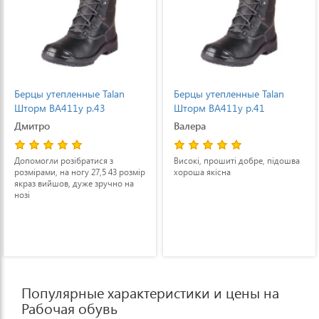
Берцы утепленные Talan
Берцы утепленные Talan
Шторм ВА411у р.43
Шторм ВА411у р.41
Дмитро
Валера
Допомогли розібратися з
Високі, прошиті добре, підошва
розмірами, на ногу 27,5 43 розмір
хороша якісна
якраз вийшов, дуже зручно на
нозі
Популярные характеристики и цены на
Рабочая обувь