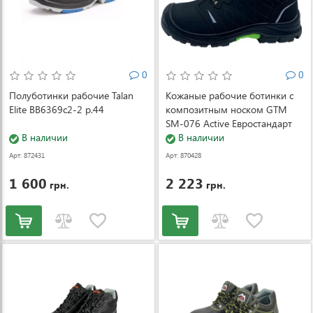
0
0
Полуботинки рабочие Talan
Кожаные рабочие ботинки с
Elite BB6369c2-2 р.44
композитным носком GTM
SM-076 Active Евростандарт
В наличии
р.41
В наличии
Арт: 872431
Арт: 870428
1 600
2 223
грн.
грн.