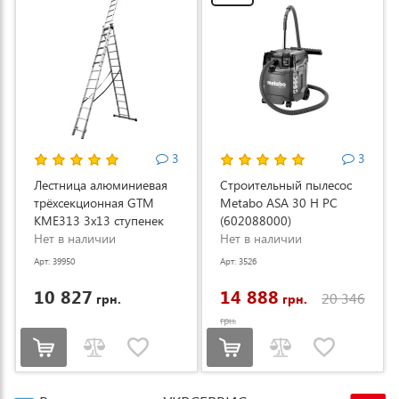
3
3
Лестница алюминиевая
Строительный пылесос
трёхсекционная GTM
Metabo ASA 30 H PC
KME313 3x13 ступенек
(602088000)
3.53-8.93м (KME313)
Нет в наличии
Нет в наличии
Арт: 39950
Арт: 3526
10 827
14 888
20 346
грн.
грн.
грн.