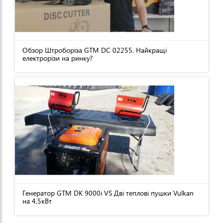
Обзор Штроборіза GTM DC 02255. Найкращі
електрорізи на ринку?
Генератор GTM DK 9000i VS Дві теплові пушки Vulkan
на 4,5кВт