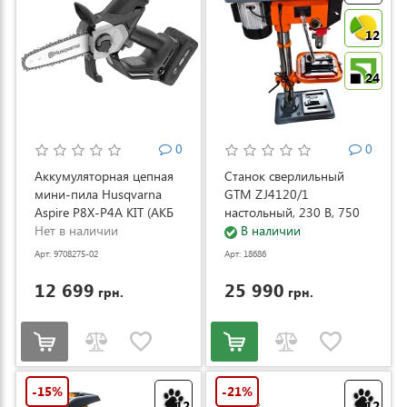
12
24
0
0
Аккумуляторная цепная
Станок сверлильный
мини-пила Husqvarna
GTM ZJ4120/1
Aspire P8X-P4A KIT (АКБ
настольный, 230 В, 750
и ЗУ) (9708275-02)
Нет в наличии
Вт (ZJ4120/1)
В наличии
Арт: 9708275-02
Арт: 18686
12 699
25 990
грн.
грн.
-15%
-21%
12
12