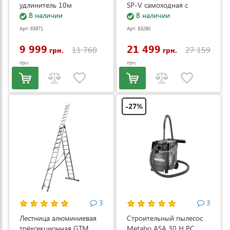
удлинитель 10м
SP-V самоходная с
(DS2800/45_KIT+ext.cord)
В наличии
электростартером и
В наличии
регулировкой скорости
Арт: 83871
Арт: 83280
(LM53E-SP-V)
9 999
21 499
11 760
27 159
грн.
грн.
грн.
грн.
-27%
3
3
Лестница алюминиевая
Строительный пылесос
трёхсекционная GTM
Metabo ASA 30 H PC