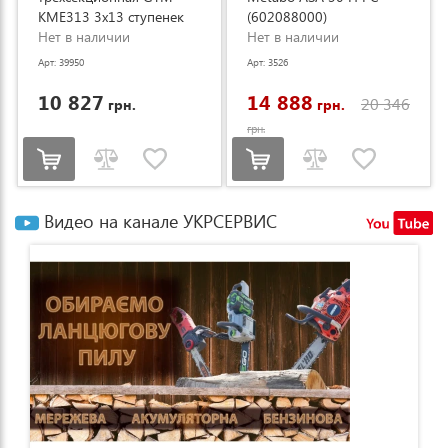
KME313 3x13 ступенек
(602088000)
3.53-8.93м (KME313)
Нет в наличии
Нет в наличии
Арт: 39950
Арт: 3526
10 827
14 888
20 346
грн.
грн.
грн.
Видео на канале УКРСЕРВИС