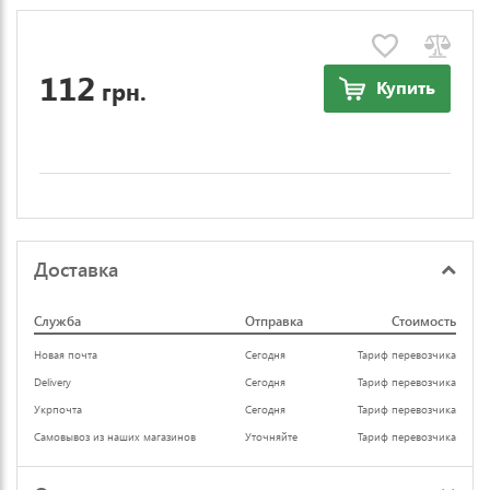
112
грн.
Купить
Доставка
Служба
Отправка
Стоимость
Новая почта
Сегодня
Тариф перевозчика
Delivery
Сегодня
Тариф перевозчика
Укрпочта
Сегодня
Тариф перевозчика
Самовывоз из наших магазинов
Уточняйте
Тариф перевозчика