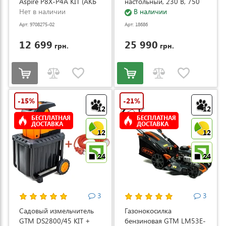
Aspire P8X-P4A KIT (АКБ
настольный, 230 В, 750
и ЗУ) (9708275-02)
Нет в наличии
Вт (ZJ4120/1)
В наличии
Арт: 9708275-02
Арт: 18686
12 699
25 990
грн.
грн.
-15%
-21%
12
12
БЕСПЛАТНАЯ
БЕСПЛАТНАЯ
ДОСТАВКА
ДОСТАВКА
12
12
24
24
3
3
Садовый измельчитель
Газонокосилка
GTM DS2800/45 KIT +
бензиновая GTM LM53E-