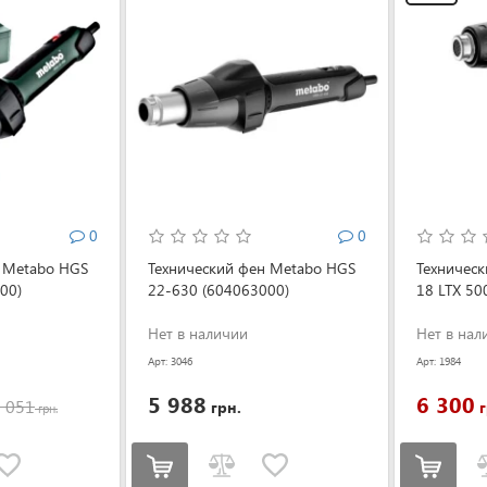
0
0
н Metabo HGS
Технический фен Metabo HGS
Техничес
00)
22-630 (604063000)
18 LTX 50
Нет в наличии
Нет в нал
Арт: 3046
Арт: 1984
5 988
6 300
 051
грн.
г
грн.