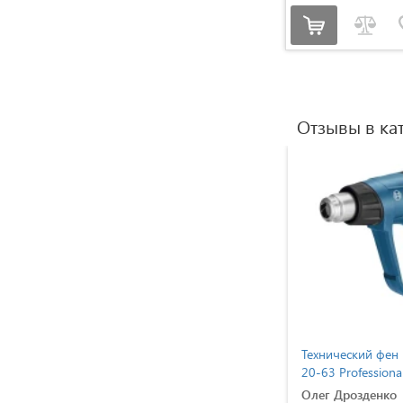
Отзывы в ка
Технический фен Stanley
Технический фен Bosc
STXH2000 (STXH2000)
20-63 Professional
(06012A6201)
Василь Кобзар
Олег Дрозденко