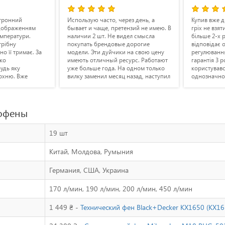
ий
Использую часто, через день, а
Купив вже другий 
женням
бывает и чаще, претензий не имею. В
гріх не взяти. Пер
тури.
наличии 2 шт. Не видел смысла
більше 2-х років.
покупать брендовые дорогие
відповідає опису. 
римає. За
модели. Эти дуйчики на свою цену
регулювання темпе
имеють отличный ресурс. Работают
гарантія 3 роки. Д
у
уже больше года. На одном только
користувався прос
Вже
вилку заменил месяц назад, наступил
однозначно кращий
ферах. При
по неосторожности, рассыпалась. А
німецька якість зб
і на дачі
так все отлично. Рекомендую.
всім. Магазину дя
для пайки
доставку.
позитивні.
мофены
19 шт
Китай, Молдова, Румыния
Германия, США, Украина
170 л/мин, 190 л/мин, 200 л/мин, 450 л/мин
1 449 ₴ -
Технический фен Black+Decker KX1650 (KX16