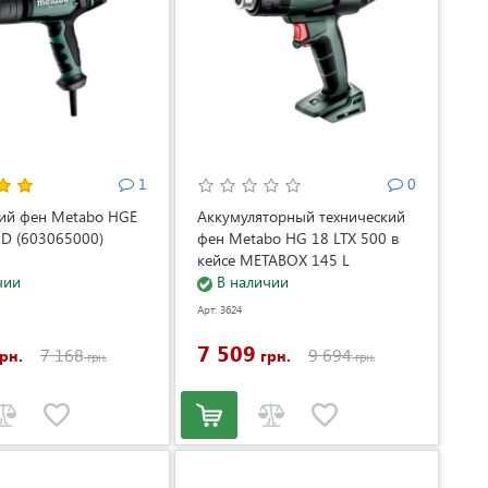
1
0
кий фен Metabo HGE
Аккумуляторный технический
CD (603065000)
фен Metabo HG 18 LTX 500 в
кейсе METABOX 145 L
чии
(610502840)
В наличии
Арт: 3624
7 509
7 168
9 694
рн.
грн.
грн.
грн.