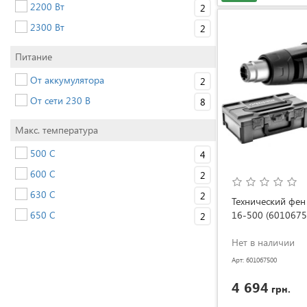
2200 Вт
2
2300 Вт
2
Питание
От аккумулятора
2
От сети 230 В
8
Макс. температура
500 C
4
600 C
2
630 C
2
Технический фе
650 C
16-500 (6010675
2
Нет в наличии
Арт: 601067500
4 694
грн.