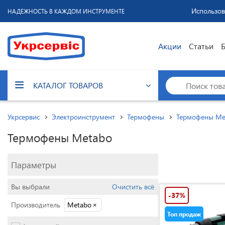
Использов
НАДЕЖНОСТЬ В КАЖДОМ ИНСТРУМЕНТЕ
Акции
Статьи
КАТАЛОГ ТОВАРОВ
Укрсервис
Электроинструмент
Термофены
Термофены Me
Термофены Metabo
Параметры
Вы выбрали
Очистить всё
-37%
Производитель
Metabo
×
Топ продаж