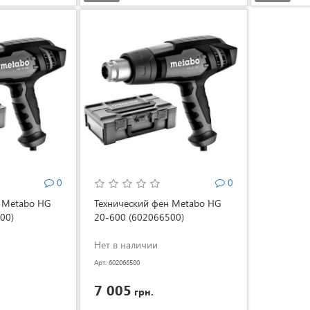
0
0
н Metabo HG
Технический фен Metabo HG
00)
20-600 (602066500)
Нет в наличии
Арт: 602066500
7 005
грн.