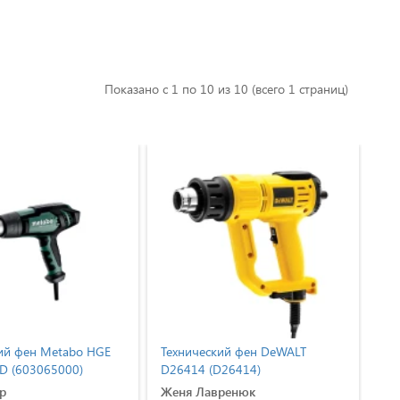
Показано с 1 по 10 из 10 (всего 1 страниц)
н Metabo HGE
Технический фен DeWALT
Техничес
3065000)
D26414 (D26414)
KX2001K 
Женя Лавренюк
Павлик 