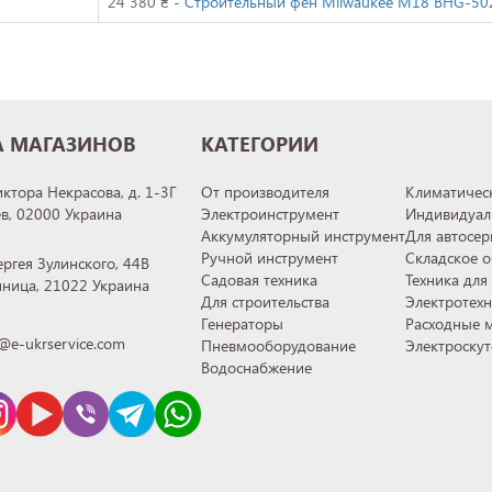
24 380 ₴ -
Строительный фен Milwaukee M18 BHG-50
А МАГАЗИНОВ
КАТЕГОРИИ
иктора Некрасова, д. 1-3Г
От производителя
Климатическ
ев, 02000 Украина
Электроинструмент
Индивидуал
Аккумуляторный инструмент
Для автосер
Ручной инструмент
Складское 
ергея Зулинского, 44В
Садовая техника
Техника для
инница, 21022 Украина
Для строительства
Электротех
Генераторы
Расходные 
@e-ukrservice.com
Пневмооборудование
Электроску
Водоснабжение