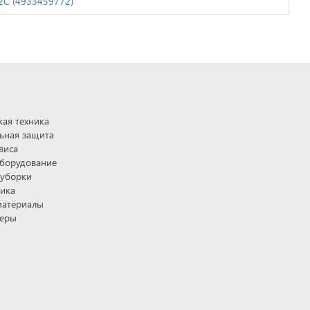
2C (4933459772)
ая техника
ьная защита
виса
оборудование
 уборки
ника
материалы
теры