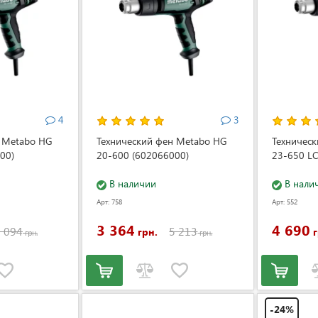
4
3
н Metabo HG
Технический фен Metabo HG
Техничес
00)
20-600 (602066000)
23-650 L
В наличии
В нали
Арт: 758
Арт: 552
3 364
4 690
 094
5 213
грн.
г
грн.
грн.
-24%