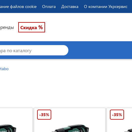
ание файлов cookie
Оплата
Доставка
О компании Укрсервис
%
Бренды
Скидка
tabo
-35%
-35%