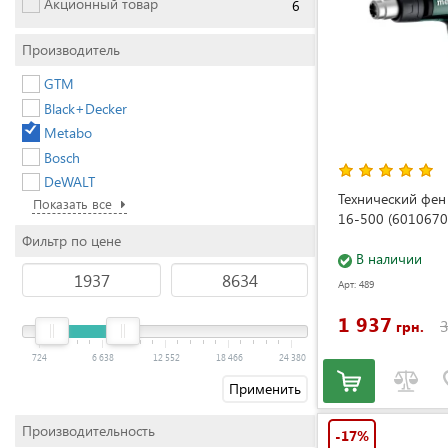
Акционный товар
6
Производитель
GTM
Black+Decker
Metabo
Bosch
DeWALT
Технический фе
Показать все
16-500 (6010670
Фильтр по цене
В наличии
Арт: 489
1 937
3
грн.
724
6 638
12 552
18 466
24 380
Применить
Производительность
-17%