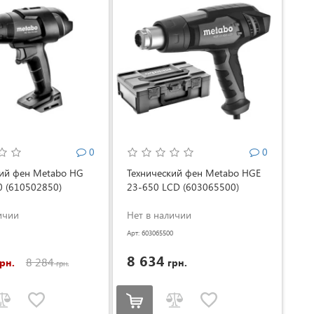
0
0
кий фен Metabo HG
Технический фен Metabo HGE
0 (610502850)
23-650 LCD (603065500)
ичии
Нет в наличии
Арт: 603065500
8 634
8 284
рн.
грн.
грн.