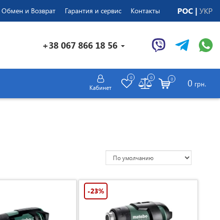
РОС
УКР
Обмен и Возврат
Гарантия и сервис
Контакты
+38 067 866 18 56
0
0
0
0
грн.
Кабинет
-23%