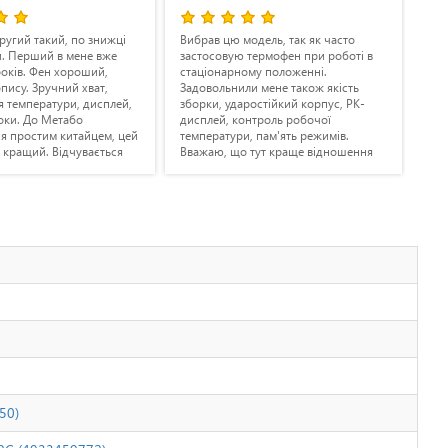
такий, по знижці
Вибрав цю модель, так як часто
Купував на
ший в мене вже
застосовую термофен при роботі в
сподобалос
 Фен хороший,
стаціонарному положенні.
Фен укомп
Зручний хват,
Задовольнили мене також якість
необхідни
ратури, дисплей,
зборки, ударостійкий корпус, РК-
Нагріваєтьс
о Метабо
дисплей, контроль робочої
перегріва
тим китайцем, цей
температури, пам'ять режимів.
остигає. Н
. Відчувається
Вважаю, що тут краще відношення
дешеві ан
орки, влаштовує
ціна/якість. Рекомендую.
кую за швидку
50)