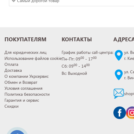
🔷 Самый дорогой товар
ПОКУПАТЕЛЯМ
КОНТАКТЫ
АДРЕС
Для юридических лиц
График работы call-центра:
ул. В
Использование файлов cookie
г. Ки
00
00
Пн-Пт: 09
- 17
Оплата
00
00
Сб: 09
- 14
Доставка
ул. С
Вс: Выходной
О компании Укрсервис
г. В
Обмен и Возврат
Условия соглашения
shop
Политика безопасности
Гарантия и сервис
Скидки