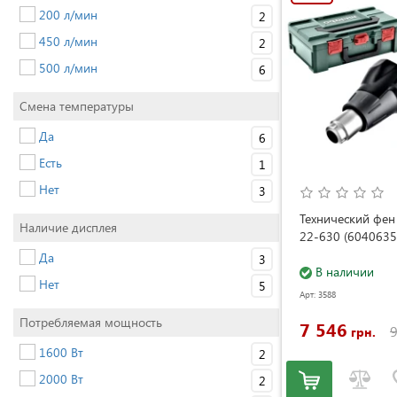
200 л/мин
2
450 л/мин
2
500 л/мин
6
Смена температуры
Да
6
Есть
1
Нет
3
Технический фе
Наличие дисплея
22-630 (6040635
Да
3
В наличии
Нет
5
Арт: 3588
Потребляемая мощность
7 546
9
грн.
1600 Вт
2
2000 Вт
2