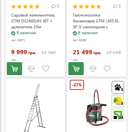
3
3
Садовый измельчитель
Газонокосилка
GTM DS2800/45 KIT +
бензиновая GTM LM53E-
удлинитель 10м
SP-V самоходная с
(DS2800/45_KIT+ext.cord)
В наличии
электростартером и
В наличии
регулировкой скорости
Арт: 83871
Арт: 83280
(LM53E-SP-V)
9 999
21 499
11 760
27 159
грн.
грн.
грн.
грн.
-27%
3
3
24