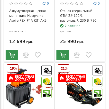
0
0
Аккумуляторная цепная
Станок сверлильный
мини-пила Husqvarna
GTM ZJ4120/1
Aspire P8X-P4A KIT (АКБ
настольный, 230 В, 750
и ЗУ) (9708275-02)
Вт (ZJ4120/1)
В наличии
Арт: 9708275-02
Арт: 18686
12 699
25 990
грн.
грн.
-15%
-21%
12
12
БЕСПЛАТНАЯ
БЕСПЛАТНАЯ
ДОСТАВКА
ДОСТАВКА
12
12
24
24