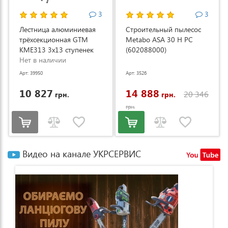
3
3
Лестница алюминиевая
Строительный пылесос
трёхсекционная GTM
Metabo ASA 30 H PC
KME313 3x13 ступенек
(602088000)
3.53-8.93м (KME313)
Нет в наличии
Арт: 39950
Арт: 3526
10 827
14 888
20 346
грн.
грн.
грн.
Видео на канале УКРСЕРВИС