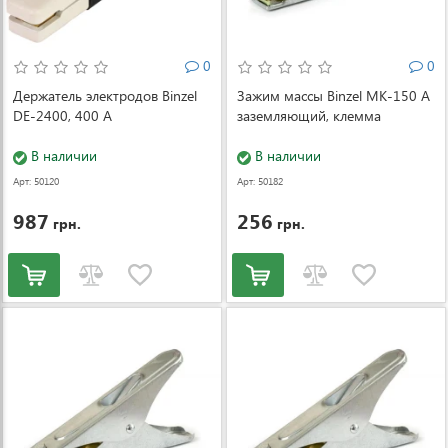
0
0
Держатель электродов Binzel
Зажим массы Binzel MK-150 А
DE-2400, 400 A
заземляющий, клемма
В наличии
В наличии
Арт: 50120
Арт: 50182
987
256
грн.
грн.