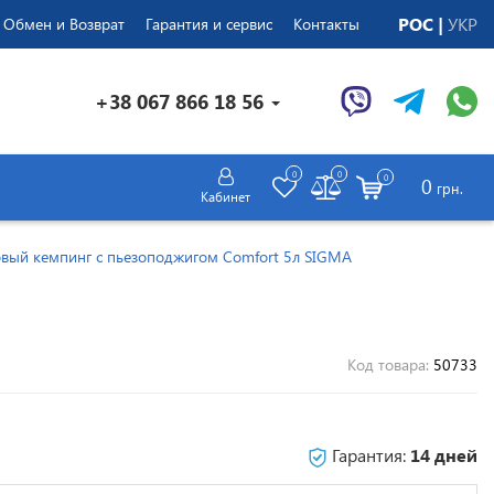
РОС
УКР
Обмен и Возврат
Гарантия и сервис
Контакты
+38 067 866 18 56
0
0
0
0
грн.
Кабинет
овый кемпинг с пьезоподжигом Comfort 5л SIGMA
Код товара:
50733
Гарантия:
14 дней