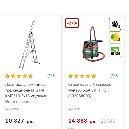
-27%
3
3
24
3
3
Лестница алюминиевая
Строительный пылесос
трёхсекционная GTM
Metabo ASA 30 H PC
KME313 3x13 ступенек
(602088000)
3.53-8.93м (KME313)
Нет в наличии
Арт: 39950
Арт: 3526
10 827
14 888
20 346
грн.
грн.
грн.