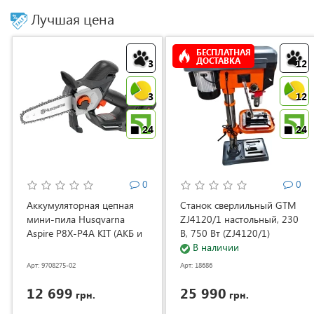
Лучшая цена
БЕСПЛАТНАЯ
ДОСТАВКА
3
12
3
12
24
24
0
0
Аккумуляторная цепная
Станок сверлильный GTM
мини-пила Husqvarna
ZJ4120/1 настольный, 230
Aspire P8X-P4A KIT (АКБ и
В, 750 Вт (ZJ4120/1)
ЗУ) (9708275-02)
В наличии
Арт: 9708275-02
Арт: 18686
12 699
25 990
грн.
грн.