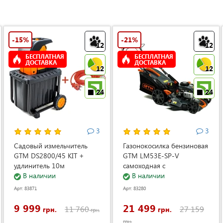
-15%
-21%
12
12
БЕСПЛАТНАЯ
БЕСПЛАТНАЯ
ДОСТАВКА
ДОСТАВКА
12
12
24
24
3
3
Садовый измельчитель
Газонокосилка бензиновая
GTM DS2800/45 KIT +
GTM LM53E-SP-V
удлинитель 10м
самоходная с
(DS2800/45_KIT+ext.cord)
В наличии
электростартером и
В наличии
регулировкой скорости
Арт: 83871
Арт: 83280
(LM53E-SP-V)
9 999
21 499
11 760
27 159
грн.
грн.
грн.
грн.