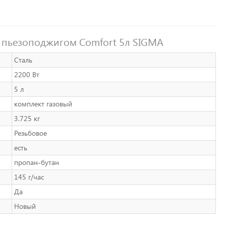
с пьезоподжигом Comfort 5л SIGMA
Сталь
2200 Вт
5 л
комплект газовый
3.725 кг
Резьбовое
есть
пропан-бутан
145 г/час
Да
Новый