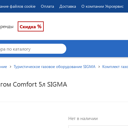
ание файлов cookie
Оплата
Доставка
О компании Укрсервис
%
Бренды
Скидка
ание
Туристическое газовое оборудование SIGMA
Комплект газ
игом Comfort 5л SIGMA
Нет в наличии