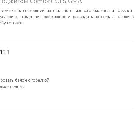
оподжигом Comfort 5л SIGMA
кемпинга, состоящий из стального газового баллона и горелки-
условиях, когда нет возможности разводить костер, а также в
обу готовки.
3111
ровать балон с горелкой
олько недель