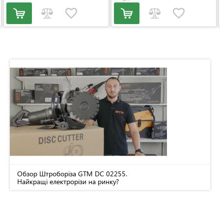
Обзор Штроборіза GTM DC 02255.
Найкращі електрорізи на ринку?