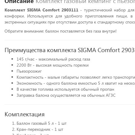
Описание
Комплект газовый кемпинг с пьез
Комплект SIGMA Comfort 2903111
- туристический набор для 
конфорки. Используется для удобного приготовления пищи, в 
экстренных ситуациях при отсутствии доступа к стандартному спос
Обратите внимание: баллон поставляется без газа внутри!
Преимущества комплекта SIGMA Comfort 290
145 г/час - максимальный расход газа
2200 Вт - высокая мощность горелки
Пьезорозжиг
Компактность - малые габариты позволяют легко транспорти
Экономность - одного баллона емкостью 5 л хватит на неск
В качестве топлива используется обычный пропан
Заправка балона осуществляется на обычных АГЗС
Комплектация
Баллон газовый 5 л - 1 шт
Кран-переходник - 1 шт