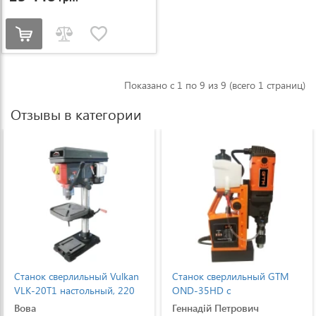
Показано с 1 по 9 из 9 (всего 1 страниц)
Отзывы в категории
Станок сверлильный Vulkan
Станок сверлильный GTM
VLK-20T1 настольный, 220
OND-35HD с
В, 750 Вт
электромагнитным
Вова
Геннадій Петрович