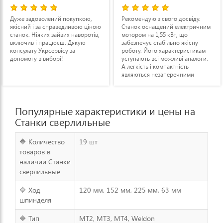
держателем
Дуже задоволений покупкою,
Рекомендую з свого досвіду.
якісний і за справедливою ціною
Станок оснащений електричним
станок. Ніяких зайвих наворотів,
мотором на 1,55 кВт, що
включив і працюєш. Дякую
забезпечує стабільно якісну
консулату Укрсервісу за
роботу. Його характеристикам
допомогу в виборі!
уступають всі можливі аналоги.
А легкість і компактність
являються незаперечними
перевагами даної моделі.
Обладнання такого рівня
заслуговує уваги як для
використання в особистих цілях,
Популярные характеристики и цены на
так і для виконання виробничих
Станки сверлильные
задач професійного класу.
Магазин надійний, дякую за
безкоштовну доставку!
🔷 Количество
19 шт
товаров в
наличии Станки
сверлильные
🔷 Ход
120 мм, 152 мм, 225 мм, 63 мм
шпинделя
🔷 Тип
MT2, MT3, MT4, Weldon