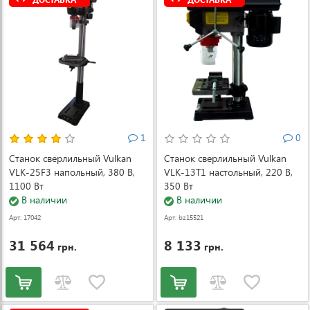
1
0
Станок сверлильный Vulkan
Станок сверлильный Vulkan
VLK-25F3 напольный, 380 В,
VLK-13T1 настольный, 220 В,
1100 Вт
350 Вт
В наличии
В наличии
Арт: 17042
Арт: bz15521
31 564
8 133
грн.
грн.