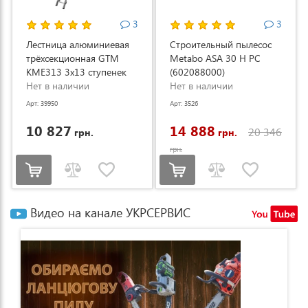
3
3
Лестница алюминиевая
Строительный пылесос
трёхсекционная GTM
Metabo ASA 30 H PC
KME313 3x13 ступенек
(602088000)
3.53-8.93м (KME313)
Нет в наличии
Нет в наличии
Арт: 39950
Арт: 3526
10 827
14 888
20 346
грн.
грн.
грн.
Видео на канале УКРСЕРВИС