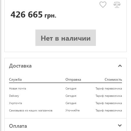
426 665
грн.
Нет в наличии
Доставка
Служба
Отправка
Стоимость
Новая почта
Сегодня
Тариф перевозчика
Delivery
Сегодня
Тариф перевозчика
Укрпочта
Сегодня
Тариф перевозчика
Самовывоз из наших магазинов
Уточняйте
Тариф перевозчика
Оплата