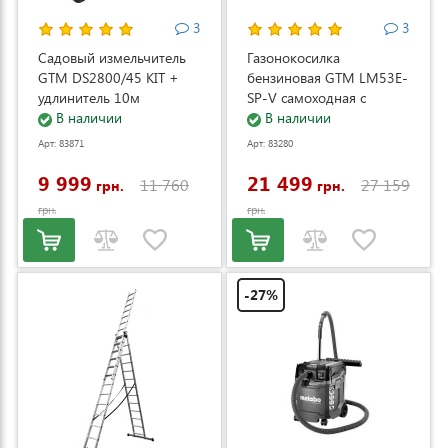
3
3
Садовый измельчитель
Газонокосилка
GTM DS2800/45 KIT +
бензиновая GTM LM53E-
удлинитель 10м
SP-V самоходная с
(DS2800/45_KIT+ext.cord)
В наличии
электростартером и
В наличии
регулировкой скорости
Арт: 83871
Арт: 83280
(LM53E-SP-V)
9 999
21 499
11 760
27 159
грн.
грн.
грн.
грн.
-27%