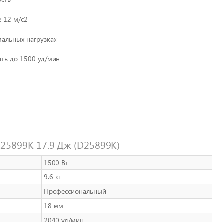
 12 м/с2
альных нагрузках
ять до 1500 уд/мин
25899K 17.9 Дж (D25899K)
1500 Вт
9.6 кг
Профессиональный
18 мм
2040 уд/мин