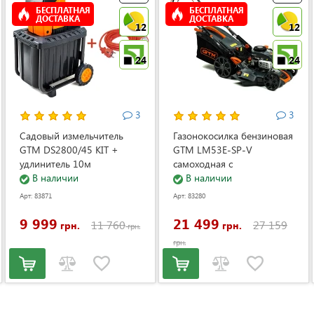
БЕСПЛАТНАЯ
БЕСПЛАТНАЯ
ДОСТАВКА
ДОСТАВКА
12
12
24
24
3
3
Садовый измельчитель
Газонокосилка бензиновая
GTM DS2800/45 KIT +
GTM LM53E-SP-V
удлинитель 10м
самоходная с
(DS2800/45_KIT+ext.cord)
В наличии
электростартером и
В наличии
регулировкой скорости
Арт: 83871
Арт: 83280
(LM53E-SP-V)
9 999
21 499
11 760
27 159
грн.
грн.
грн.
грн.