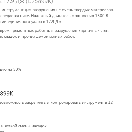
 17.9 Дж (D25899K)
 инструмент для разрушения не очень твердых материалов.
ередается пике. Надежный двигатель мощностью 1500 В
гии единичного удара в 17.9 Дж.
о время ремонтных работ для разрушения кирпичных стен,
х кладок и прочих демонтажных работ.
цию на 50%
5899K
возможность закреплять и контролировать инструмент в 12
и легкой смены насадок
ость