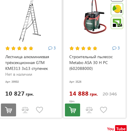
3
24
3
3
Лестница алюминиевая
Строительный пылесос
трёхсекционная GTM
Metabo ASA 30 H PC
KME313 3x13 ступенек
(602088000)
3.53-8.93м (KME313)
Нет в наличии
Арт: 39950
Арт: 3526
10 827
14 888
20 346
грн.
грн.
грн.