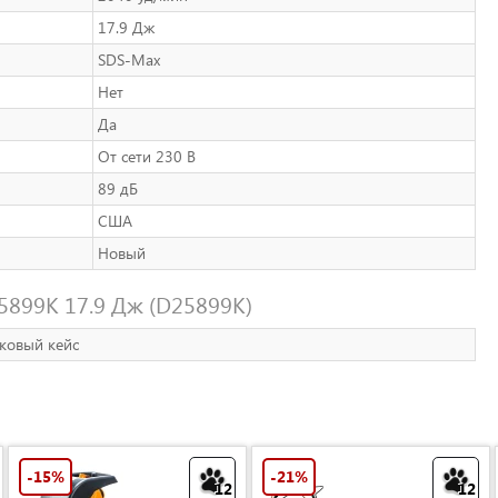
17.9 Дж
SDS-Max
Нет
Да
От сети 230 В
89 дБ
США
Новый
899K 17.9 Дж (D25899K)
ковый кейс
-15%
-21%
12
12