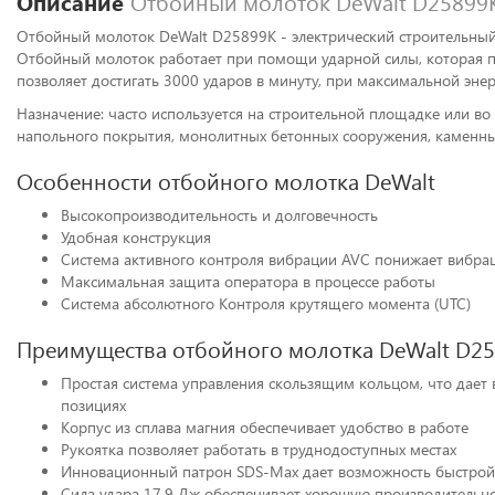
Описание
Отбойный молоток DeWalt D25899K
Отбойный молоток DeWalt D25899K - электрический строительный
Отбойный молоток работает при помощи ударной силы, которая п
позволяет достигать 3000 ударов в минуту, при максимальной энер
Назначение: часто используется на строительной площадке или в
напольного покрытия, монолитных бетонных сооружения, каменны
Особенности отбойного молотка DeWalt
Высокопроизводительность и долговечность
Удобная конструкция
Система активного контроля вибрации AVC понижает вибра
Максимальная защита оператора в процессе работы
Система абсолютного Контроля крутящего момента (UTC)
Преимущества отбойного молотка DeWalt D2
Простая система управления скользящим кольцом, что дает 
позициях
Корпус из сплава магния обеспечивает удобство в работе
Рукоятка позволяет работать в труднодоступных местах
Инновационный патрон SDS-Max дает возможность быстрой 
Сила удара 17.9 Дж обеспечивает хорошую производительн