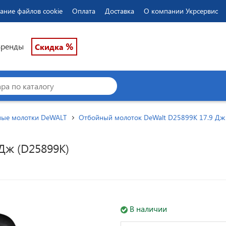
ание файлов cookie
Оплата
Доставка
О компании Укрсервис
%
Бренды
Скидка
ые молотки DeWALT
Отбойный молоток DeWalt D25899K 17.9 Дж
Дж (D25899K)
В наличии