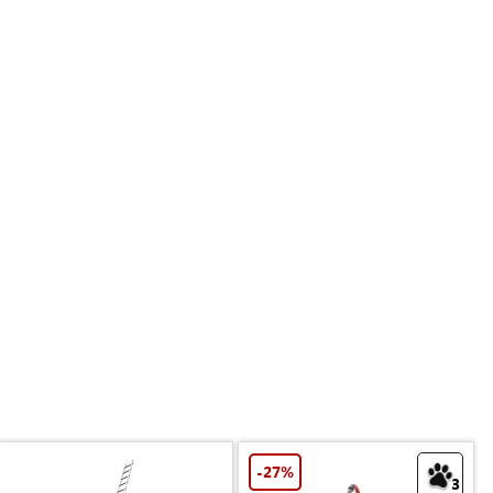
-27%
3