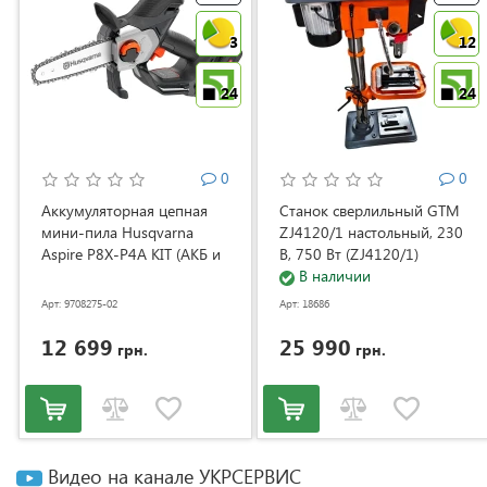
3
12
24
24
0
0
Аккумуляторная цепная
Станок сверлильный GTM
мини-пила Husqvarna
ZJ4120/1 настольный, 230
Aspire P8X-P4A KIT (АКБ и
В, 750 Вт (ZJ4120/1)
ЗУ) (9708275-02)
В наличии
Арт: 9708275-02
Арт: 18686
12 699
25 990
грн.
грн.
Видео на канале УКРСЕРВИС