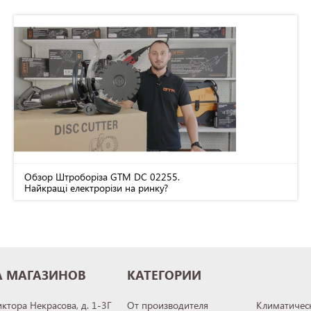
Обзор Штроборіза GTM DC 02255.
Найкращі електрорізи на ринку?
А МАГАЗИНОВ
КАТЕГОРИИ
иктора Некрасова, д. 1-3Г
От производителя
Климатическ