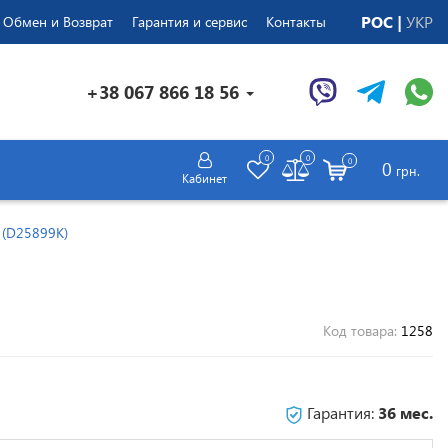
РОС
УКР
Обмен и Возврат
Гарантия и сервис
Контакты
+38 067 866 18 56
0
0
0
0
грн.
Кабинет
 (D25899K)
Код товара:
1258
Гарантия:
36 мес.