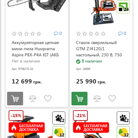
24
0
0
Аккумуляторная цепная
Станок сверлильный
мини-пила Husqvarna
GTM ZJ4120/1
Aspire P8X-P4A KIT (АКБ
настольный, 230 В, 750
и ЗУ) (9708275-02)
Нет в наличии
Вт (ZJ4120/1)
В наличии
Арт: 9708275-02
Арт: 18686
12 699
25 990
грн.
грн.
-15%
-21%
12
12
БЕСПЛАТНАЯ
БЕСПЛАТНАЯ
ДОСТАВКА
ДОСТАВКА
12
12