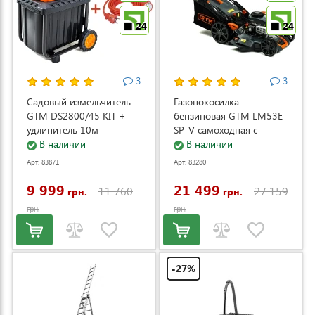
24
24
3
3
Садовый измельчитель
Газонокосилка
GTM DS2800/45 KIT +
бензиновая GTM LM53E-
удлинитель 10м
SP-V самоходная с
(DS2800/45_KIT+ext.cord)
В наличии
электростартером и
В наличии
регулировкой скорости
Арт: 83871
Арт: 83280
(LM53E-SP-V)
9 999
21 499
11 760
27 159
грн.
грн.
грн.
грн.
-27%