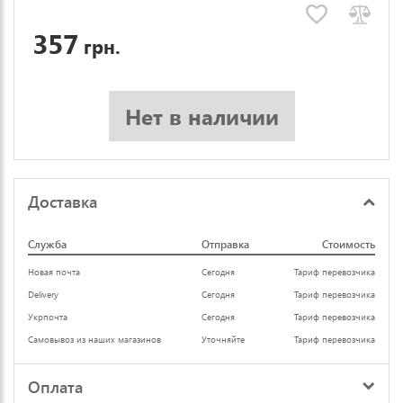
357
грн.
Нет в наличии
Доставка
Служба
Отправка
Стоимость
Новая почта
Сегодня
Тариф перевозчика
Delivery
Сегодня
Тариф перевозчика
Укрпочта
Сегодня
Тариф перевозчика
Самовывоз из наших магазинов
Уточняйте
Тариф перевозчика
Оплата