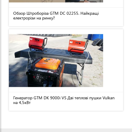
Обзор Штроборіза GTM DC 02255. Найкращі
електрорізи на ринку?
Генератор GTM DK 9000i VS Дві теплові пушки Vulkan
на 4,5кВт