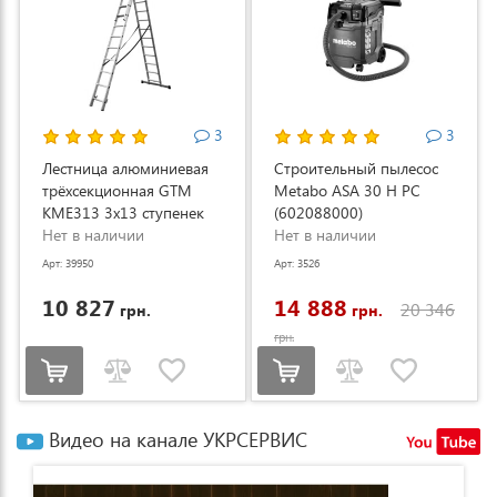
3
3
Лестница алюминиевая
Строительный пылесос
трёхсекционная GTM
Metabo ASA 30 H PC
KME313 3x13 ступенек
(602088000)
3.53-8.93м (KME313)
Нет в наличии
Нет в наличии
Арт: 39950
Арт: 3526
10 827
14 888
20 346
грн.
грн.
грн.
Видео на канале УКРСЕРВИС