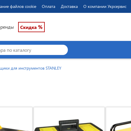
ание файлов cookie
Оплата
Доставка
О компании Укрсервис
%
Бренды
Скидка
щики для инструментов STANLEY