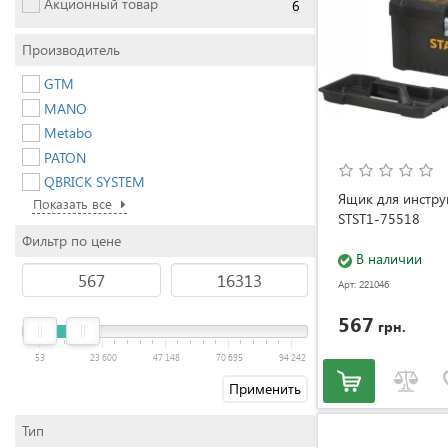
Акционный товар
6
Производитель
GTM
MANO
Metabo
PATON
QBRICK SYSTEM
Ящик для инстру
Показать все
STST1-75518
Фильтр по цене
В наличии
Арт: 221046
567
грн.
53
23 600
47 148
70 695
94 242
Применить
Тип