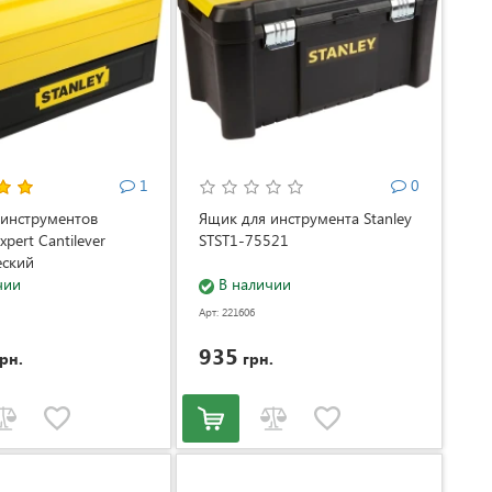
1
0
 инструментов
Ящик для инструмента Stanley
pert Cantilever
STST1-75521
еский
чии
В наличии
Арт: 221606
935
рн.
грн.