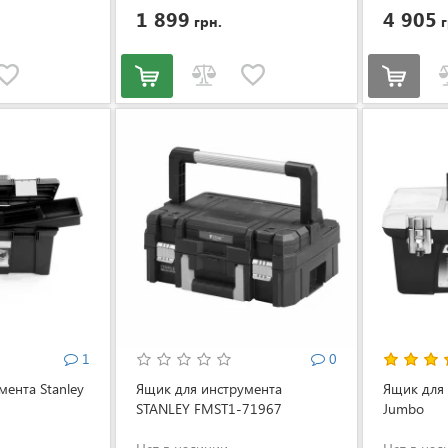
1 899
4 905
грн.
г
1
0
мента Stanley
Ящик для инструмента
Ящик для 
STANLEY FMST1-71967
Jumbo