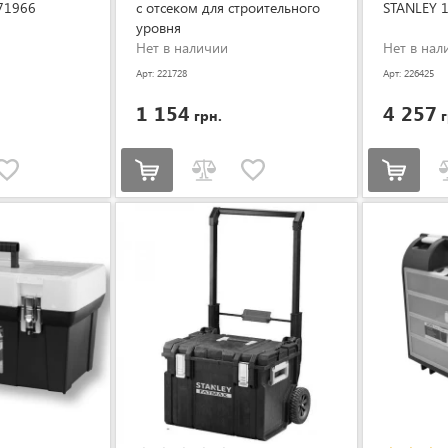
71966
с отсеком для строительного
STANLEY 
уровня
Нет в наличии
Нет в нал
Арт: 221728
Арт: 226425
1 154
4 257
грн.
г