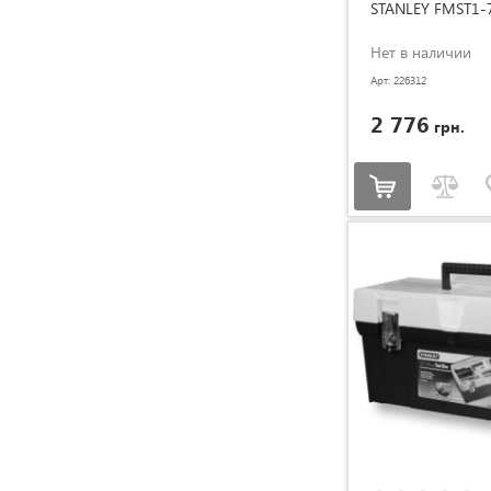
STANLEY FMST1-
Нет в наличии
Арт: 226312
2 776
грн.