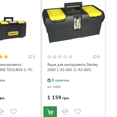
1
0
 инструмента
Ящик для инструмента Stanley
LINE TOOLBOX 1-79-
2000 1-92-065 (1-92-065)
чии
В наличии
Арт: 220690
1 159
рн.
грн.