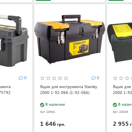
0
0
мента
Ящик для инструмента Stanley
Ящик для 
75792
2000 1-92-066 (1-92-066)
2000 1-92
В наличии
В нали
Арт: 220441
Арт: 220236
1 646
2 955
грн.
г