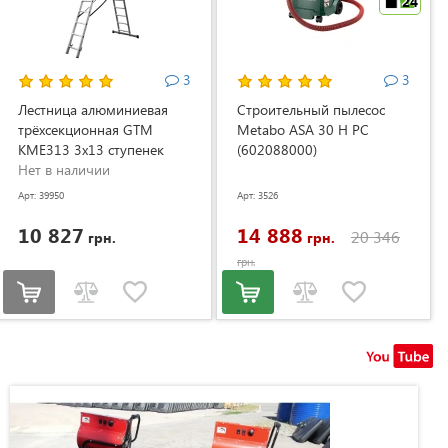
24
3
3
Лестница алюминиевая
Строительный пылесос
трёхсекционная GTM
Metabo ASA 30 H PC
KME313 3x13 ступенек
(602088000)
3.53-8.93м (KME313)
Нет в наличии
Арт: 39950
Арт: 3526
10 827
14 888
20 346
грн.
грн.
грн.