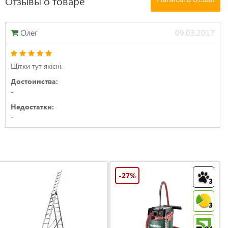
Отзывы о товаре
Олег
09.03.2017
Щітки тут якісні.
Достоинства:
-
Недостатки:
-
-27%
3
3