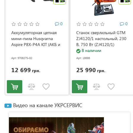
24
24
0
0
Аккумуляторная цепная
Станок сверлильный GTM
мини-пила Husqvarna
ZJ4120/1 настольный, 230
Aspire P8X-P4A KIT (АКБ и
В, 750 Вт (ZJ4120/1)
ЗУ) (9708275-02)
В наличии
Арт: 9708275-02
Арт: 18686
12 699
25 990
грн.
грн.
Видео на канале УКРСЕРВИС