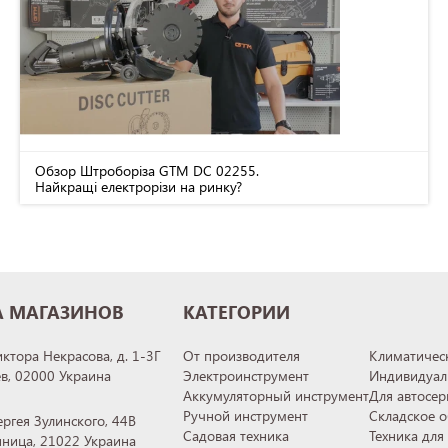
Обзор Штроборіза GTM DC 02255.
Найкращі електрорізи на ринку?
А МАГАЗИНОВ
КАТЕГОРИИ
иктора Некрасова, д. 1-3Г
От производителя
Климатическ
ев, 02000 Украина
Электроинструмент
Индивидуал
Аккумуляторный инструмент
Для автосер
Ручной инструмент
Складское 
ергея Зулинского, 44В
Садовая техника
Техника для
инница, 21022 Украина