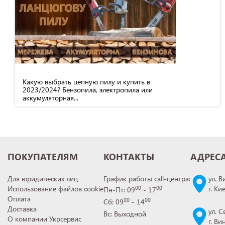
Какую выбрать цепную пилу и купить в
2023/2024? Бензопила, электропила или
аккумуляторная...
ПОКУПАТЕЛЯМ
КОНТАКТЫ
АДРЕС
Для юридических лиц
График работы call-центра:
ул. В
Использование файлов cookie
г. Ки
00
00
Пн-Пт: 09
- 17
Оплата
00
00
Сб: 09
- 14
Доставка
ул. С
Вс: Выходной
О компании Укрсервис
г. В