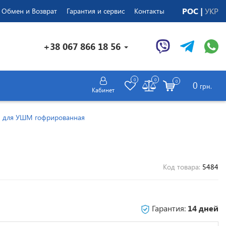
РОС
УКР
Обмен и Возврат
Гарантия и сервис
Контакты
+38 067 866 18 56
0
0
0
0
грн.
Кабинет
м для УШМ гофрированная
Код товара:
5484
Гарантия:
14 дней