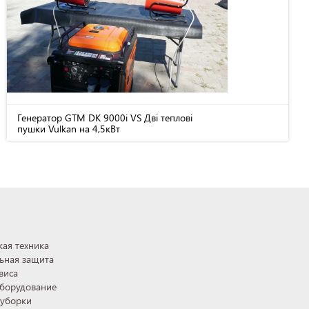
Генератор GTM DK 9000i VS Дві теплові
пушки Vulkan на 4,5кВт
ая техника
ьная защита
виса
оборудование
 уборки