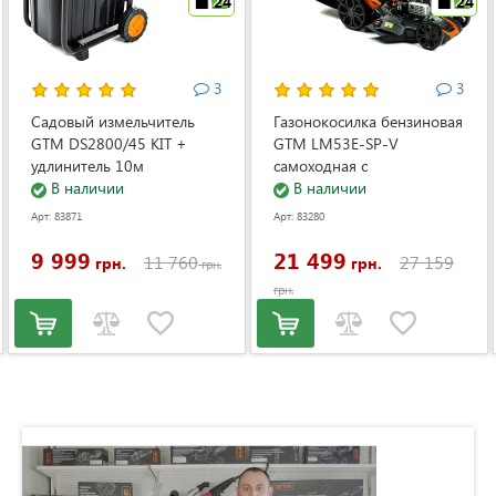
24
24
3
3
Садовый измельчитель
Газонокосилка бензиновая
GTM DS2800/45 KIT +
GTM LM53E-SP-V
удлинитель 10м
самоходная с
(DS2800/45_KIT+ext.cord)
В наличии
электростартером и
В наличии
регулировкой скорости
Арт: 83871
Арт: 83280
(LM53E-SP-V)
9 999
21 499
11 760
27 159
грн.
грн.
грн.
грн.