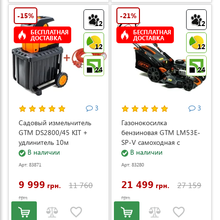
-15%
-21%
12
12
БЕСПЛАТНАЯ
БЕСПЛАТНАЯ
ДОСТАВКА
ДОСТАВКА
12
12
24
24
3
3
Садовый измельчитель
Газонокосилка
GTM DS2800/45 KIT +
бензиновая GTM LM53E-
удлинитель 10м
SP-V самоходная с
(DS2800/45_KIT+ext.cord)
В наличии
электростартером и
В наличии
регулировкой скорости
Арт: 83871
Арт: 83280
(LM53E-SP-V)
9 999
21 499
11 760
27 159
грн.
грн.
грн.
грн.