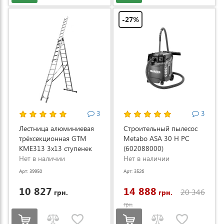
-27%
3
3
Лестница алюминиевая
Строительный пылесос
трёхсекционная GTM
Metabo ASA 30 H PC
KME313 3x13 ступенек
(602088000)
3.53-8.93м (KME313)
Нет в наличии
Нет в наличии
Арт: 39950
Арт: 3526
10 827
14 888
20 346
грн.
грн.
грн.