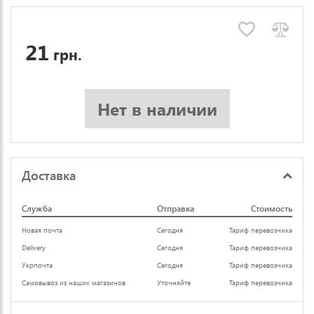
21
грн.
Нет в наличии
Доставка
Служба
Отправка
Стоимость
Новая почта
Сегодня
Тариф перевозчика
Delivery
Сегодня
Тариф перевозчика
Укрпочта
Сегодня
Тариф перевозчика
Самовывоз из наших магазинов
Уточняйте
Тариф перевозчика