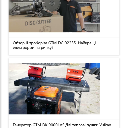
Обзор Штроборіза GTM DC 02255. Найкращі
електрорізи на ринку?
Генератор GTM DK 9000i VS Дві теплові пушки Vulkan