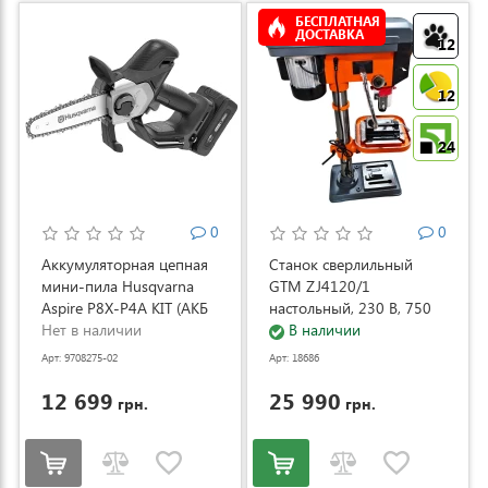
БЕСПЛАТНАЯ
ДОСТАВКА
12
12
24
0
0
Аккумуляторная цепная
Станок сверлильный
мини-пила Husqvarna
GTM ZJ4120/1
Aspire P8X-P4A KIT (АКБ
настольный, 230 В, 750
и ЗУ) (9708275-02)
Нет в наличии
Вт (ZJ4120/1)
В наличии
Арт: 9708275-02
Арт: 18686
12 699
25 990
грн.
грн.