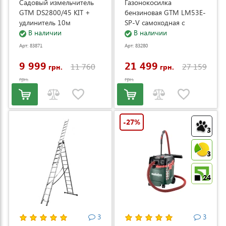
Садовый измельчитель
Газонокосилка
GTM DS2800/45 KIT +
бензиновая GTM LM53E-
удлинитель 10м
SP-V самоходная с
(DS2800/45_KIT+ext.cord)
В наличии
электростартером и
В наличии
регулировкой скорости
Арт: 83871
Арт: 83280
(LM53E-SP-V)
9 999
21 499
11 760
27 159
грн.
грн.
грн.
грн.
-27%
3
3
24
3
3