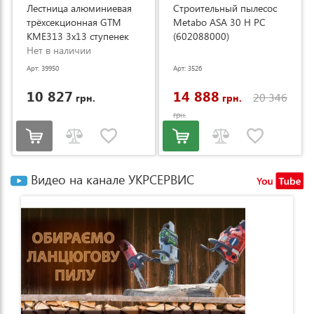
Лестница алюминиевая
Строительный пылесос
трёхсекционная GTM
Metabo ASA 30 H PC
KME313 3x13 ступенек
(602088000)
3.53-8.93м (KME313)
Нет в наличии
Арт: 39950
Арт: 3526
10 827
14 888
20 346
грн.
грн.
грн.
Видео на канале УКРСЕРВИС