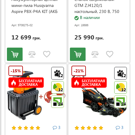
мини-пила Husqvarna
GTM ZJ4120/1
Aspire P8X-P4A KIT (АКБ
настольный, 230 В, 750
и ЗУ) (9708275-02)
Вт (ZJ4120/1)
В наличии
Арт: 9708275-02
Арт: 18686
12 699
25 990
грн.
грн.
-15%
-21%
12
12
БЕСПЛАТНАЯ
БЕСПЛАТНАЯ
ДОСТАВКА
ДОСТАВКА
12
12
24
24
3
3