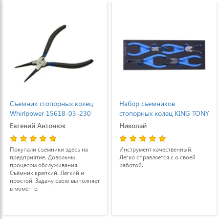
Съемник стопорных колец
Набор съемников
Whirlpower 15618-03-230
стопорных колец KING TONY
сжим
4 ед.
Евгений Антонюк
Николай
Покупали съёмники здесь на
Инструмент качественный.
предприятие. Довольны
Легко справляется с о своей
процесом обслуживания.
работой.
Съёмник крепкий. Легкий и
простой. Задачу свою выполняет
в моменте.