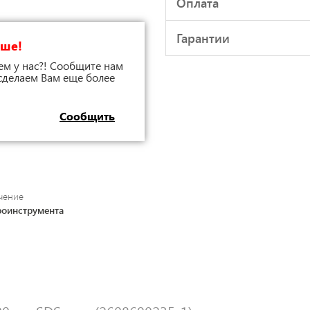
Оплата
Гарантии
чше!
ем у нас?! Сообщите нам
 сделаем Вам еще более
Сообщить
чение
роинструмента