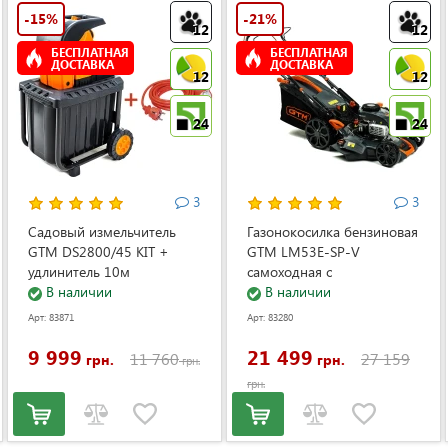
-15%
-21%
12
12
БЕСПЛАТНАЯ
БЕСПЛАТНАЯ
ДОСТАВКА
ДОСТАВКА
12
12
24
24
3
3
Садовый измельчитель
Газонокосилка бензиновая
GTM DS2800/45 KIT +
GTM LM53E-SP-V
удлинитель 10м
самоходная с
(DS2800/45_KIT+ext.cord)
В наличии
электростартером и
В наличии
регулировкой скорости
Арт: 83871
Арт: 83280
(LM53E-SP-V)
9 999
21 499
11 760
27 159
грн.
грн.
грн.
грн.