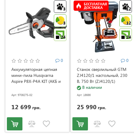
БЕСПЛАТНАЯ
ДОСТАВКА
3
12
3
12
24
24
0
0
Аккумуляторная цепная
Станок сверлильный GTM
мини-пила Husqvarna
ZJ4120/1 настольный, 230
Aspire P8X-P4A KIT (АКБ и
В, 750 Вт (ZJ4120/1)
ЗУ) (9708275-02)
В наличии
Арт: 9708275-02
Арт: 18686
12 699
25 990
грн.
грн.