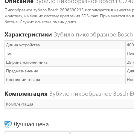
Описание
Зубило пикообразное Bosch ECO 40
Пикообразное зубило Bosch 2608690235 используется в качестве 
молотках, имеющих систему крепления SDS-max. Применяется во 
бетоне. Служит оснастка очень долго.
Характеристики
Зубило пикообразное Bosch 
Длина устройства
400
Тип
Пик
Ширина наконечника
28 
Предназначение
Для
Состояние товара
Но
Комплектация
Зубило пикообразное Bosch E
Комплектация
Лучшая цена