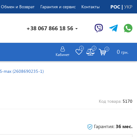
РОС
УКР
Обмен и Возврат
Гарантия и сервис
Контакты
+38 067 866 18 56
0
0
0
0
грн.
Кабинет
S-max (2608690235-1)
Код товара:
5170
Гарантия:
36 мес.