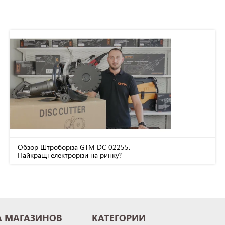
Обзор Штроборіза GTM DC 02255.
Найкращі електрорізи на ринку?
А МАГАЗИНОВ
КАТЕГОРИИ