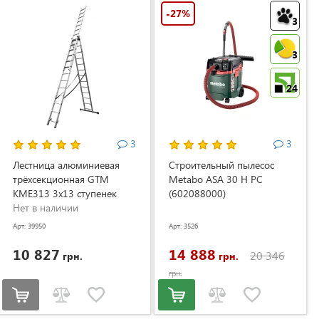
-27%
3
3
24
3
3
Лестница алюминиевая
Строительный пылесос
трёхсекционная GTM
Metabo ASA 30 H PC
KME313 3x13 ступенек
(602088000)
3.53-8.93м (KME313)
Нет в наличии
Арт: 39950
Арт: 3526
10 827
14 888
20 346
грн.
грн.
грн.