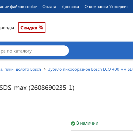
ание файлов cookie
Оплата
Доставка
О компании Укрсервис
%
Бренды
Скидка
а, пики, долото Bosch
Зубило пикообразное Bosch ECO 400 мм SD
SDS-max (2608690235-1)
В наличии