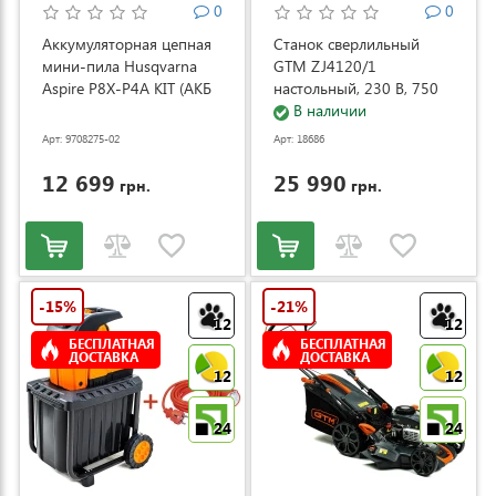
0
0
Аккумуляторная цепная
Станок сверлильный
мини-пила Husqvarna
GTM ZJ4120/1
Aspire P8X-P4A KIT (АКБ
настольный, 230 В, 750
и ЗУ) (9708275-02)
Вт (ZJ4120/1)
В наличии
Арт: 9708275-02
Арт: 18686
12 699
25 990
грн.
грн.
-15%
-21%
12
12
БЕСПЛАТНАЯ
БЕСПЛАТНАЯ
ДОСТАВКА
ДОСТАВКА
12
12
24
24