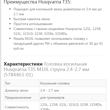
Преимущества Husqvarna T35:
Подходит для косильной лески диаметром от 2.4 мм до
2.7 мм
Быстрая намотка лески
Простота использования
Совместима с такими моделями Husqvarna: 125L, 125R,
323L, 323LD, 323R, 325Rx, 325RDx.
Резьба М10L позволяет использовать головку с
продукцией других ТМ с объемом двигателя от 30 до 42
куб.см
Характеристики
Головка косильная
Husqvarna T35 M10L струна 2.4-2.7 мм
(5784463-01)
Тип
Косильная головка
Диаметр лески
2.4 - 2.7 мм
Предназначение
для триммеров
125L, 125R, 323L, 323LD, 323R, 325RDx,
Совместимость
325Rx