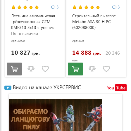
3
3
Лестница алюминиевая
Строительный пылесос
трёхсекционная GTM
Metabo ASA 30 H PC
KME313 3x13 ступенек
(602088000)
3.53-8.93м (KME313)
Нет в наличии
Арт: 39950
Арт: 3526
10 827
14 888
20 346
грн.
грн.
грн.
Видео на канале УКРСЕРВИС