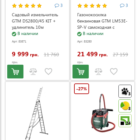
3
3
Садовый измельчитель
Газонокосилка
GTM DS2800/45 KIT +
бензиновая GTM LM53E-
удлинитель 10м
SP-V самоходная с
(DS2800/45_KIT+ext.cord)
В наличии
электростартером и
В наличии
регулировкой скорости
Арт: 83871
Арт: 83280
(LM53E-SP-V)
9 999
21 499
11 760
27 159
грн.
грн.
грн.
грн.
-27%
3
3
24