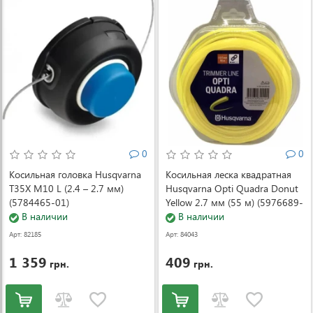
0
0
Косильная головка Husqvarna
Косильная леска квадратная
T35Х M10 L (2.4 – 2.7 мм)
Husqvarna Opti Quadra Donut
(5784465-01)
Yellow 2.7 мм (55 м) (5976689-
В наличии
10)
В наличии
Арт: 82185
Арт: 84043
1 359
409
грн.
грн.