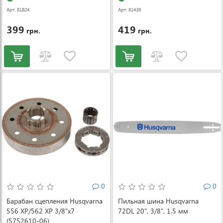
Арт: 81824
Арт: 81438
399
419
грн.
грн.
0
0
Барабан сцепления Husqvarna
Пильная шина Husqvarna
556 XP/562 XP 3/8"x7
72DL 20", 3/8", 1.5 мм
(5752610-06)