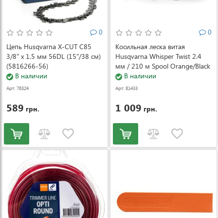
0
0
Цепь Husqvarna X-CUT C85
Косильная леска витая
3/8" x 1.5 мм 56DL (15"/38 см)
Husqvarna Whisper Twist 2.4
(5816266-56)
мм / 210 м Spool Orange/Black
В наличии
(5976691-22)
В наличии
Арт: 78324
Арт: 81433
589
1 009
грн.
грн.