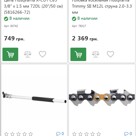
3/8" x 1.5 мм 72DL (20"/50 см)
Trimmy SII M12L струна 2.0-3.3
(5816266-72)
мм
В наличии
В наличии
Арт: 83742
Арт: 78317
749
2 369
грн.
грн.
0
0