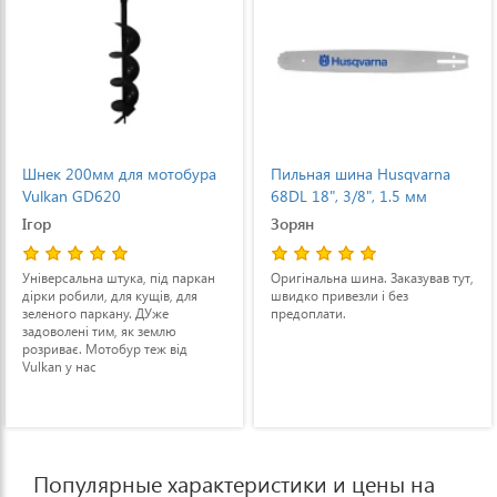
Шнек 200мм для мотобура
Пильная шина Husqvarna
Vulkan GD620
68DL 18", 3/8", 1.5 мм
Ігор
Зорян
Універсальна штука, під паркан
Оригінальна шина. Заказував тут,
дірки робили, для кущів, для
швидко привезли і без
зеленого паркану. ДУже
предоплати.
задоволені тим, як землю
розриває. Мотобур теж від
Vulkan у нас
Популярные характеристики и цены на