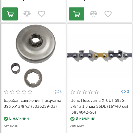
0
0
Барабан сцепления Husqvarna
Цепь Husqvarna X-CUT S93G
395 XP 3/8"x7 (5036259-03)
3/8" x 1.3 мм 56DL (16"/40 см)
(5854042-56)
В наличии
В наличии
Арт: 80485
Арт: 82597