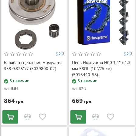
0
0
Барабан сцепления Husqvarna
Цепь Husqvarna H00 1.4" x 1.3
353 0.325"x7 (5039800-02)
мм 58DL (10"/25 см)
(5018440-58)
В наличии
В наличии
Арт: 83234
Арт: 81741
864
669
грн.
грн.