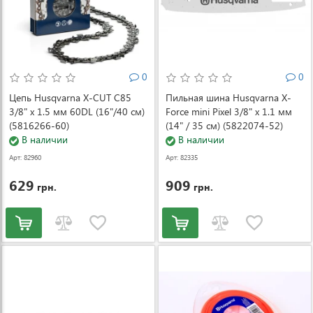
0
0
Цепь Husqvarna X-CUT C85
Пильная шина Husqvarna X-
3/8" x 1.5 мм 60DL (16"/40 см)
Force mini Pixel 3/8" x 1.1 мм
(5816266-60)
(14" / 35 см) (5822074-52)
В наличии
В наличии
Арт: 82960
Арт: 82335
629
909
грн.
грн.