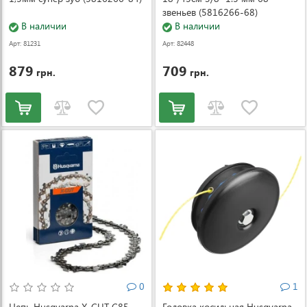
звеньев (5816266-68)
В наличии
В наличии
Арт: 81231
Арт: 82448
879
709
грн.
грн.
0
1
Цепь Husqvarna X-CUT C85
Головка косильная Husqvarna