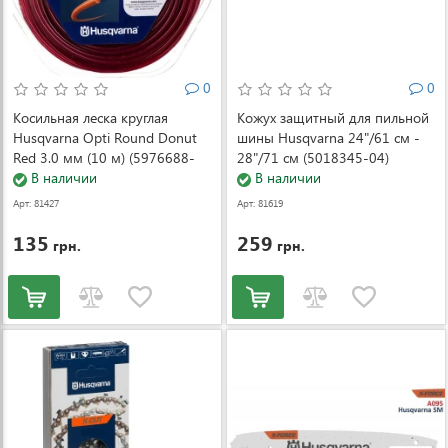
0
0
Косильная леска круглая
Кожух защитный для пильной
Husqvarna Opti Round Donut
шины Husqvarna 24"/61 см -
Red 3.0 мм (10 м) (5976688-
28"/71 см (5018345-04)
40)
В наличии
В наличии
Арт: 81427
Арт: 81619
135
259
грн.
грн.