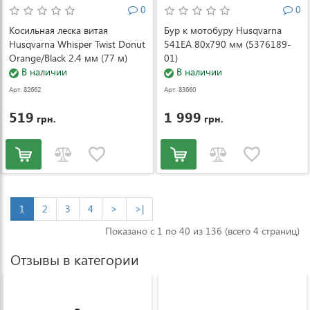
0
0
Косильная леска витая
Бур к мотобуру Husqvarna
Husqvarna Whisper Twist Donut
541EA 80x790 мм (5376189-
Orange/Black 2.4 мм (77 м)
01)
(5976691-21)
В наличии
В наличии
Арт: 82662
Арт: 83660
519
1 999
грн.
грн.
1
2
3
4
>
>|
Показано с 1 по 40 из 136 (всего 4 страниц)
Отзывы в категории