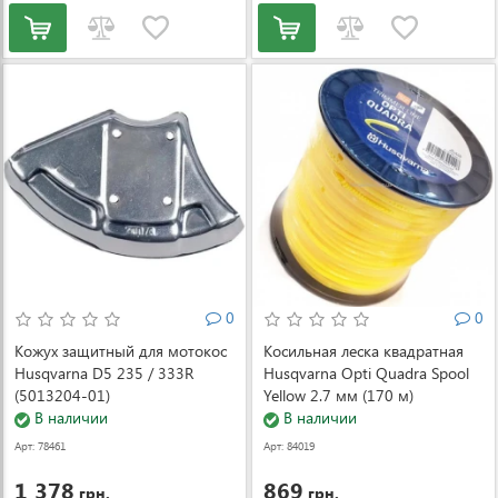
0
0
Кожух защитный для мотокос
Косильная леска квадратная
Husqvarna D5 235 / 333R
Husqvarna Opti Quadra Spool
(5013204-01)
Yellow 2.7 мм (170 м)
В наличии
(5976689-11)
В наличии
Арт: 78461
Арт: 84019
1 378
869
грн.
грн.