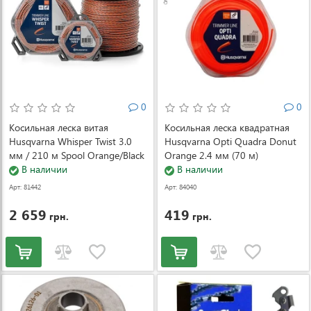
0
0
Косильная леска витая
Косильная леска квадратная
Husqvarna Whisper Twist 3.0
Husqvarna Opti Quadra Donut
мм / 210 м Spool Orange/Black
Orange 2.4 мм (70 м)
(5976691-42)
В наличии
(5976689-01)
В наличии
Арт: 81442
Арт: 84040
2 659
419
грн.
грн.