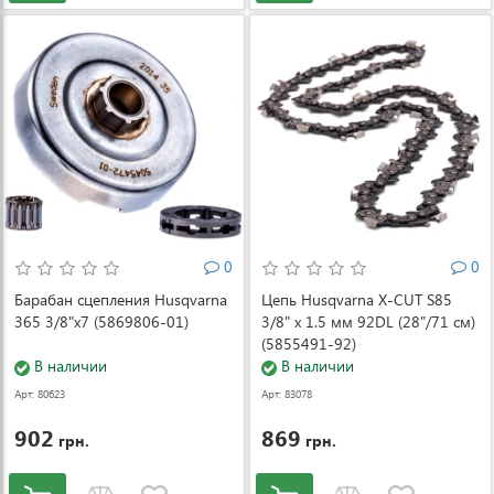
0
0
Барабан сцепления Husqvarna
Цепь Husqvarna X-CUT S85
365 3/8"x7 (5869806-01)
3/8" x 1.5 мм 92DL (28"/71 см)
(5855491-92)
В наличии
В наличии
Арт: 80623
Арт: 83078
902
869
грн.
грн.