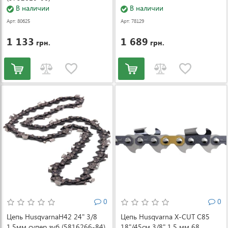
В наличии
В наличии
Арт: 80625
Арт: 78129
1 133
1 689
грн.
грн.
0
0
Цепь HusqvarnaH42 24" 3/8
Цепь Husqvarna X-CUT C85
1,5мм супер зуб (5816266-84)
18"/45см 3/8" 1.5 мм 68