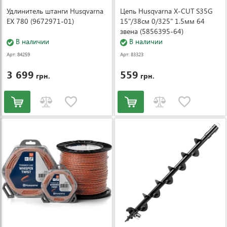
Удлинитель штанги Husqvarna
Цепь Husqvarna X-CUT S35G
EX 780 (9672971-01)
15"/38см 0/325" 1.5мм 64
звена (5856395-64)
В наличии
В наличии
Арт: 84259
Арт: 83323
3 699
559
грн.
грн.