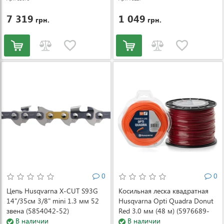
7 319
1 049
грн.
грн.
0
0
Цепь Husqvarna X-CUT S93G
Косильная леска квадратная
14"/35см 3/8" mini 1.3 мм 52
Husqvarna Opti Quadra Donut
звена (5854042-52)
Red 3.0 мм (48 м) (5976689-
В наличии
20)
В наличии