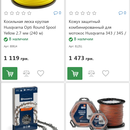
0
0
Косильная леска круглая
Кожух защитный
Husqvarna Opti Round Spool
комбинированный для
Yellow 2.7 мм (240 м)
мотокос Husqvarna 343 / 345 /
(5976688-32)
В наличии
545 (5444643-05)
В наличии
Арт: 80614
Арт: 81251
1 119
1 473
грн.
грн.