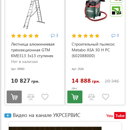
24
3
3
Лестница алюминиевая
Строительный пылесос
трёхсекционная GTM
Metabo ASA 30 H PC
KME313 3x13 ступенек
(602088000)
3.53-8.93м (KME313)
Нет в наличии
Арт: 39950
Арт: 3526
10 827
14 888
20 346
грн.
грн.
грн.
Видео на канале УКРСЕРВИС