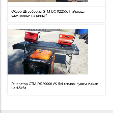
Обзор Штроборіза GTM DC 02255. Найкращі
електрорізи на ринку?
Генератор GTM DK 9000i VS Дві теплові пушки Vulkan
на 4,5кВт