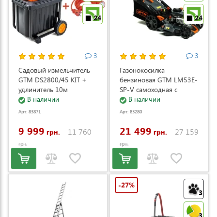
24
24
3
3
Садовый измельчитель
Газонокосилка
GTM DS2800/45 KIT +
бензиновая GTM LM53E-
удлинитель 10м
SP-V самоходная с
(DS2800/45_KIT+ext.cord)
В наличии
электростартером и
В наличии
регулировкой скорости
Арт: 83871
Арт: 83280
(LM53E-SP-V)
9 999
21 499
11 760
27 159
грн.
грн.
грн.
грн.
-27%
3
3