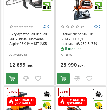
24
24
0
0
Аккумуляторная цепная
Станок сверлильный
мини-пила Husqvarna
GTM ZJ4120/1
Aspire P8X-P4A KIT (АКБ
настольный, 230 В, 750
и ЗУ) (9708275-02)
Вт (ZJ4120/1)
В наличии
Арт: 9708275-02
Арт: 18686
12 699
25 990
грн.
грн.
-15%
-21%
12
12
БЕСПЛАТНАЯ
БЕСПЛАТНАЯ
ДОСТАВКА
ДОСТАВКА
12
12