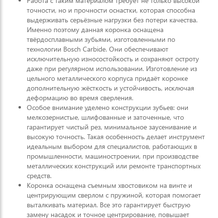
Работа с таким материалом требует не только высокой
точности, но и прочности оснастки, которая способна
выдерживать серьёзные нагрузки без потери качества.
Именно поэтому данная коронка оснащена
твёрдосплавными зубьями, изготовленными по
технологии Bosch Carbide. Они обеспечивают
исключительную износостойкость и сохраняют остроту
даже при регулярном использовании. Изготовление из
цельного металлического корпуса придаёт коронке
дополнительную жёсткость и устойчивость, исключая
деформацию во время сверления.
Особое внимание уделено конструкции зубьев: они
мелкозернистые, шлифованные и заточенные, что
гарантирует чистый рез, минимальное заусенивание и
высокую точность. Такая особенность делает инструмент
идеальным выбором для специалистов, работающих в
промышленности, машиностроении, при производстве
металлических конструкций или ремонте транспортных
средств.
Коронка оснащена съемным хвостовиком на винте и
центрирующим сверлом с пружиной, которая помогает
выталкивать материал. Все это гарантирует быструю
замену насадок и точное центрирование, повышает