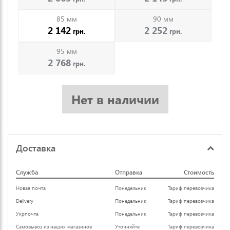
85 мм
90 мм
2 142
2 252
грн.
грн.
95 мм
2 768
грн.
Нет в наличии
Доставка
Служба
Отправка
Стоимость
Новая почта
Понедельник
Тариф перевозчика
Delivery
Понедельник
Тариф перевозчика
Укрпочта
Понедельник
Тариф перевозчика
Самовывоз из наших магазинов
Уточняйте
Тариф перевозчика