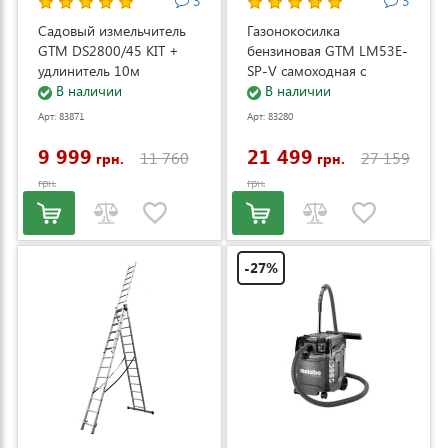
3
3
Садовый измельчитель
Газонокосилка
GTM DS2800/45 KIT +
бензиновая GTM LM53E-
удлинитель 10м
SP-V самоходная с
(DS2800/45_KIT+ext.cord)
В наличии
электростартером и
В наличии
регулировкой скорости
Арт: 83871
Арт: 83280
(LM53E-SP-V)
9 999
21 499
11 760
27 159
грн.
грн.
грн.
грн.
-27%