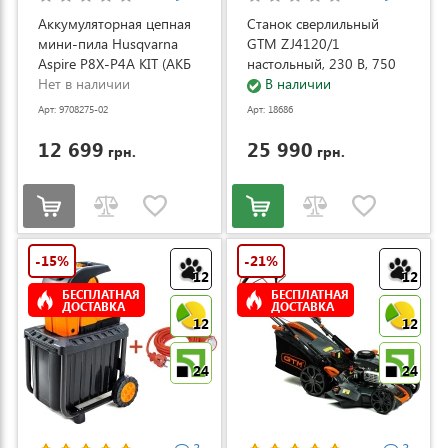
Аккумуляторная цепная
Станок сверлильный
мини-пила Husqvarna
GTM ZJ4120/1
Aspire P8X-P4A KIT (АКБ
настольный, 230 В, 750
и ЗУ) (9708275-02)
Нет в наличии
Вт (ZJ4120/1)
В наличии
Арт: 9708275-02
Арт: 18686
12 699
25 990
грн.
грн.
-15%
-21%
12
12
БЕСПЛАТНАЯ
БЕСПЛАТНАЯ
ДОСТАВКА
ДОСТАВКА
12
12
24
24