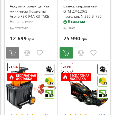
Аккумуляторная цепная
Станок сверлильный
мини-пила Husqvarna
GTM ZJ4120/1
Aspire P8X-P4A KIT (АКБ
настольный, 230 В, 750
и ЗУ) (9708275-02)
Нет в наличии
Вт (ZJ4120/1)
В наличии
Арт: 9708275-02
Арт: 18686
12 699
25 990
грн.
грн.
-15%
-21%
12
12
БЕСПЛАТНАЯ
БЕСПЛАТНАЯ
ДОСТАВКА
ДОСТАВКА
12
12
24
24