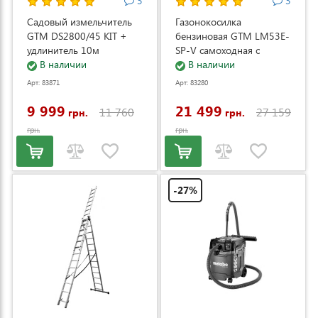
3
3
Садовый измельчитель
Газонокосилка
GTM DS2800/45 KIT +
бензиновая GTM LM53E-
удлинитель 10м
SP-V самоходная с
(DS2800/45_KIT+ext.cord)
В наличии
электростартером и
В наличии
регулировкой скорости
Арт: 83871
Арт: 83280
(LM53E-SP-V)
9 999
21 499
11 760
27 159
грн.
грн.
грн.
грн.
-27%