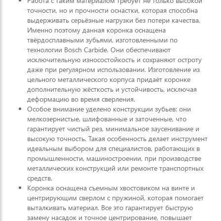
Работа с таким материалом требует не только высокой
точности, но и прочности оснастки, которая способна
выдерживать серьёзные нагрузки без потери качества.
Именно поэтому данная коронка оснащена
твёрдосплавными зубьями, изготовленными по
технологии Bosch Carbide. Они обеспечивают
исключительную износостойкость и сохраняют остроту
даже при регулярном использовании. Изготовление из
цельного металлического корпуса придаёт коронке
дополнительную жёсткость и устойчивость, исключая
деформацию во время сверления.
Особое внимание уделено конструкции зубьев: они
мелкозернистые, шлифованные и заточенные, что
гарантирует чистый рез, минимальное заусенивание и
высокую точность. Такая особенность делает инструмент
идеальным выбором для специалистов, работающих в
промышленности, машиностроении, при производстве
металлических конструкций или ремонте транспортных
средств.
Коронка оснащена съемным хвостовиком на винте и
центрирующим сверлом с пружиной, которая помогает
выталкивать материал. Все это гарантирует быструю
замену насадок и точное центрирование, повышает