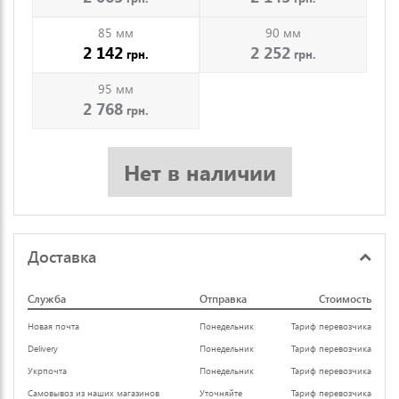
85 мм
90 мм
2 142
2 252
грн.
грн.
95 мм
2 768
грн.
Нет в наличии
Доставка
Служба
Отправка
Стоимость
Новая почта
Понедельник
Тариф перевозчика
Delivery
Понедельник
Тариф перевозчика
Укрпочта
Понедельник
Тариф перевозчика
Самовывоз из наших магазинов
Уточняйте
Тариф перевозчика