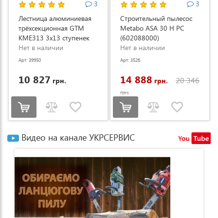
3
3
Лестница алюминиевая
Строительный пылесос
трёхсекционная GTM
Metabo ASA 30 H PC
KME313 3x13 ступенек
(602088000)
3.53-8.93м (KME313)
Нет в наличии
Нет в наличии
Арт: 39950
Арт: 3526
10 827
14 888
20 346
грн.
грн.
грн.
Видео на канале УКРСЕРВИС