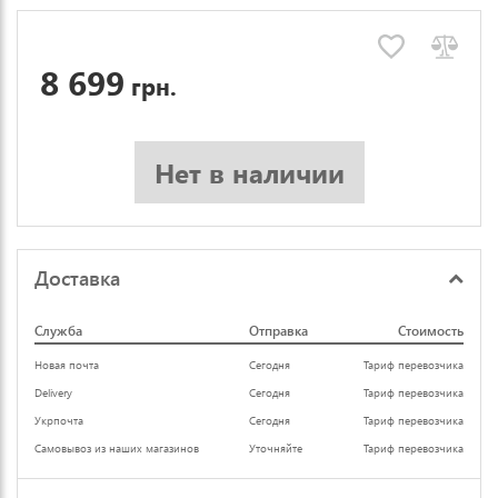
8 699
грн.
Нет в наличии
Доставка
Служба
Отправка
Стоимость
Новая почта
Сегодня
Тариф перевозчика
Delivery
Сегодня
Тариф перевозчика
Укрпочта
Сегодня
Тариф перевозчика
Самовывоз из наших магазинов
Уточняйте
Тариф перевозчика