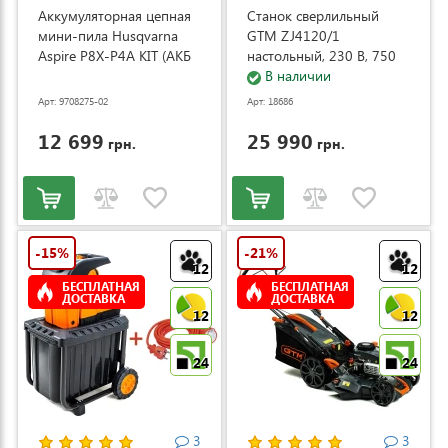
Аккумуляторная цепная
Станок сверлильный
мини-пила Husqvarna
GTM ZJ4120/1
Aspire P8X-P4A KIT (АКБ
настольный, 230 В, 750
и ЗУ) (9708275-02)
Вт (ZJ4120/1)
В наличии
Арт: 9708275-02
Арт: 18686
12 699
25 990
грн.
грн.
-15%
-21%
12
12
БЕСПЛАТНАЯ
БЕСПЛАТНАЯ
ДОСТАВКА
ДОСТАВКА
12
12
24
24
3
3