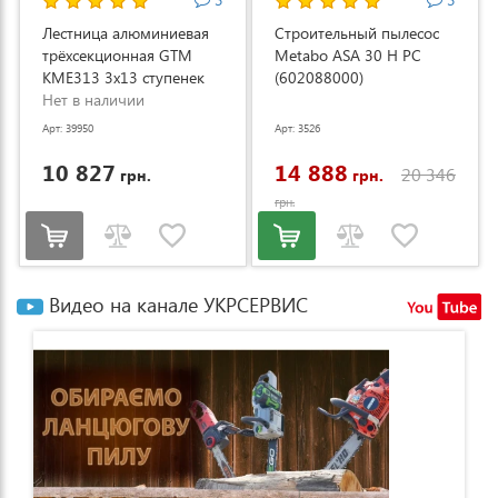
Лестница алюминиевая
Строительный пылесос
трёхсекционная GTM
Metabo ASA 30 H PC
KME313 3x13 ступенек
(602088000)
3.53-8.93м (KME313)
Нет в наличии
Арт: 39950
Арт: 3526
10 827
14 888
20 346
грн.
грн.
грн.
Видео на канале УКРСЕРВИС