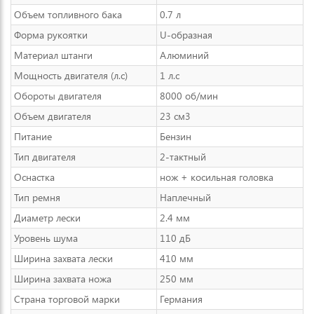
Объем топливного бака
0.7 л
Форма рукоятки
U-образная
Материал штанги
Алюминий
Мощность двигателя (л.с)
1 л.с
Обороты двигателя
8000 об/мин
Объем двигателя
23 см3
Питание
Бензин
Тип двигателя
2-тактный
Оснастка
нож + косильная головка
Тип ремня
Наплечный
Диаметр лески
2.4 мм
Уровень шума
110 дБ
Ширина захвата лески
410 мм
Ширина захвата ножа
250 мм
Страна торговой марки
Германия