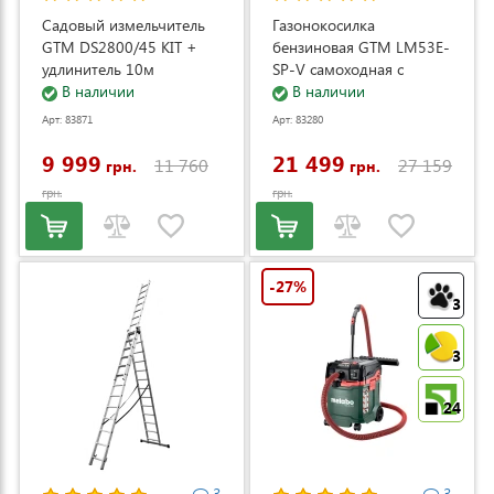
Садовый измельчитель
Газонокосилка
GTM DS2800/45 KIT +
бензиновая GTM LM53E-
удлинитель 10м
SP-V самоходная с
(DS2800/45_KIT+ext.cord)
В наличии
электростартером и
В наличии
регулировкой скорости
Арт: 83871
Арт: 83280
(LM53E-SP-V)
9 999
21 499
11 760
27 159
грн.
грн.
грн.
грн.
-27%
3
3
24
3
3