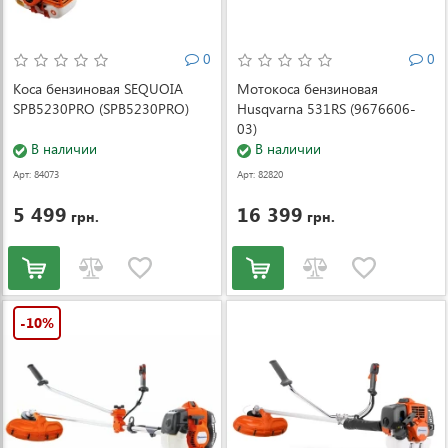
0
0
Коса бензиновая SEQUOIA
Мотокоса бензиновая
SPB5230PRO (SPB5230PRO)
Husqvarna 531RS (9676606-
03)
В наличии
В наличии
Арт: 84073
Арт: 82820
5 499
16 399
грн.
грн.
-10%