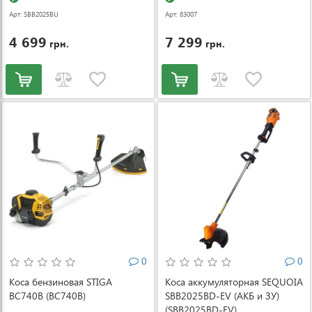
Арт: SBB2025BU
Арт: 83007
4 699
7 299
грн.
грн.
0
0
Коса бензиновая STIGA
Коса аккумуляторная SEQUOIA
BC740B (BC740B)
SBB2025BD-EV (АКБ и ЗУ)
(SBB2025BD-EV)