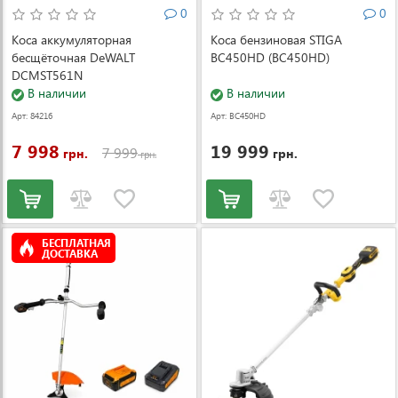
0
0
Коса аккумуляторная
Коса бензиновая STIGA
бесщёточная DeWALT
BC450HD (BC450HD)
DCMST561N
В наличии
В наличии
Арт: 84216
Арт: BC450HD
7 998
19 999
7 999
грн.
грн.
грн.
БЕСПЛАТНАЯ
ДОСТАВКА