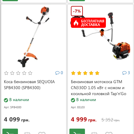
-7%
БЕСПЛАТНАЯ
ДОСТАВКА
0
3
Коса бензиновая SEQUOIA
Бензиновая мотокоса GTM
SPB4300 (SPB4300)
CN330D 1.05 кВт с ножом и
косильной головкой Tap'n'Go
В наличии
В наличии
Арт: SPB4300
Арт: 83103
4 099
4 999
5 352
грн.
грн.
грн.