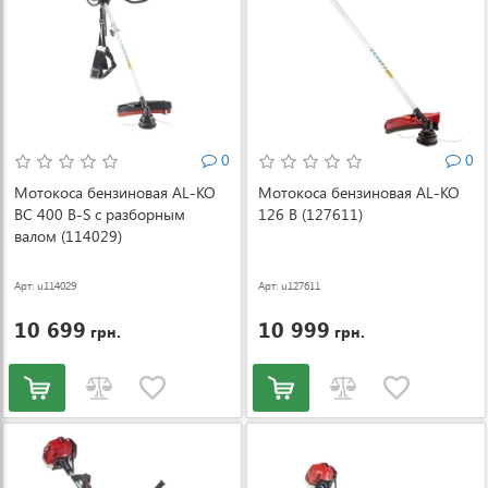
0
0
Мотокоса бензиновая AL-KO
Мотокоса бензиновая AL-KO
BC 400 B-S с разборным
126 В (127611)
валом (114029)
Арт: u114029
Арт: u127611
10 699
10 999
грн.
грн.