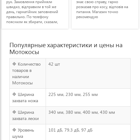
рук. Замовлення прийняли
знає свою справу, гарно
швидко, відправили в той же
розказав про косу, відповів на
день, гарнатійник заповнений
питання. Магазин точно
правильно. По телефону
рекомендую
пояснили як збирати, сказали,
що є свій сервіс і до них раптом
що можна звертатися. Поки
подобається.
Популярные характеристики и цены на
Мотокосы
🔷 Количество
42 шт
товаров в
наличии
Мотокосы
🔷 Ширина
225 мм, 230 мм, 255 мм
захвата ножа
🔷 Ширина
340 мм, 380 мм, 400 мм, 430 мм
захвата лески
🔷 Уровень
101 дБ, 79.3 дБ, 97 дБ
шума