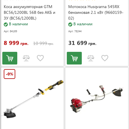
Коса аккумуляторная GTM
Мотокоса Husqvarna 545RX
BC56/1200BL 56В без АКБ и
бензиновая 2.1 кВт (9660159-
ЗУ (BC56/1200BL)
02)
В наличии
В наличии
Арт: 84169
Арт: 78244
8 999
31 699
10 999
грн.
грн.
грн.
-0%