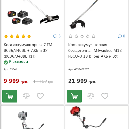
3
0
Коса аккумуляторная GTM
Коса аккумуляторная
BC36/340BL + АКБ и ЗУ
бесщеточная Milwaukee M18
(BC36/340BL_KIT)
FBCU-0 18 В (без АКБ и ЗУ)
В наличии
(4933492297)
Арт: 83841
Арт: 4933492297
9 999
21 999
11 152
грн.
грн.
грн.