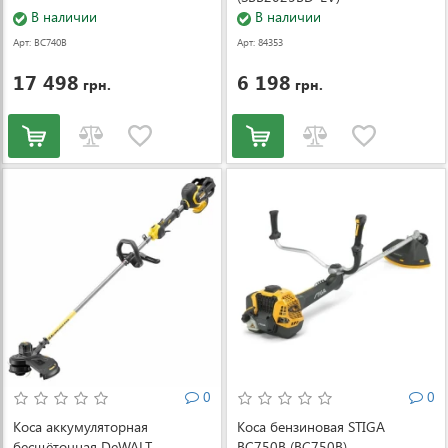
В наличии
В наличии
Арт: BC740B
Арт: 84353
17 498
6 198
грн.
грн.
0
0
Коса аккумуляторная
Коса бензиновая STIGA
бесщёточная DeWALT
BC750B (BC750B)