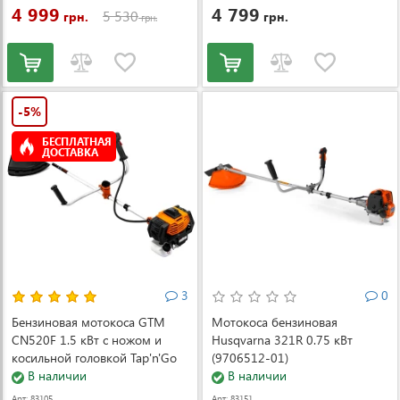
4 999
4 799
5 530
грн.
грн.
грн.
-5%
БЕСПЛАТНАЯ
ДОСТАВКА
3
0
Бензиновая мотокоса GTM
Мотокоса бензиновая
CN520F 1.5 кВт с ножом и
Husqvarna 321R 0.75 кВт
косильной головкой Tap'n'Go
(9706512-01)
В наличии
В наличии
Арт: 83105
Арт: 83151