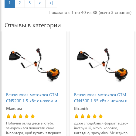
1
2
3
>
>|
Показано с 1 по 40 из 88 (всего 3 страниц)
Отзывы в категории
Бензиновая мотокоса GTM
Бензиновая мотокоса GTM
CN520F 1.5 кВт с ножом и
CN430F 1.35 кВт с ножом и
косильной головкой
косильной головкой
Максим
Віталій
Tap'n'Go
Tap'n'Go
Побачив огляд десь в ютубі,
Дуже сподобався формат відео-
заморочився пошукати саме
інструкцій, чітко, коротко,
імпортера, щоб купити з перших
наглядно, зрозуміло. Менеджер