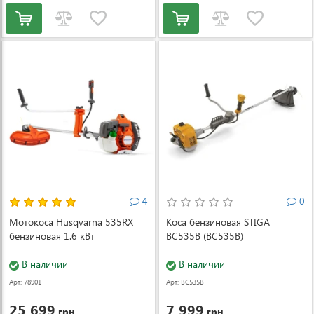
4
0
Мотокоса Husqvarna 535RX
Коса бензиновая STIGA
бензиновая 1.6 кВт
BC535B (BC535B)
В наличии
В наличии
Арт: 78901
Арт: BC535B
25 699
7 999
грн.
грн.