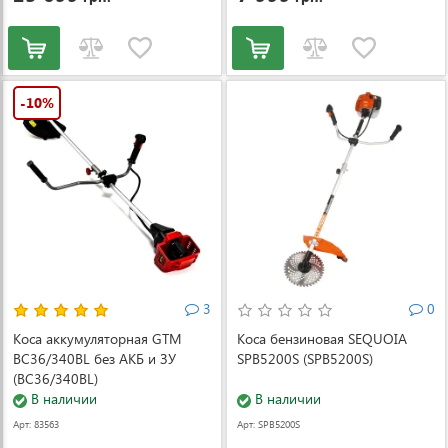
-10%
3
0
Коса аккумуляторная GTM
Коса бензиновая SEQUOIA
BC36/340BL без АКБ и ЗУ
SPB5200S (SPB5200S)
(BC36/340BL)
В наличии
В наличии
Арт: 83563
Арт: SPB5200S