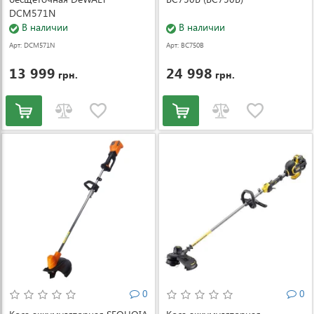
DCM571N
В наличии
В наличии
Арт: DCM571N
Арт: BC750B
13 999
24 998
грн.
грн.
0
0