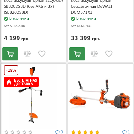
Коса аккумуляторная SEQUOIA
Коса аккумуляторная
SBB2025BD (без АКБ и ЗУ)
бесщёточная DeWALT
(SBB2025BD)
DCM571X1
В наличии
В наличии
Арт: SBB2025BD
Арт: DCM571X1
4 199
33 399
грн.
грн.
-18%
БЕСПЛАТНАЯ
ДОСТАВКА
0
1