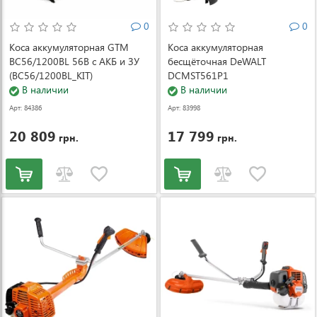
0
0
Коса аккумуляторная GTM
Коса аккумуляторная
BC56/1200BL 56В с АКБ и ЗУ
бесщёточная DeWALT
(BC56/1200BL_KIT)
DCMST561P1
В наличии
В наличии
Арт: 84386
Арт: 83998
20 809
17 799
грн.
грн.