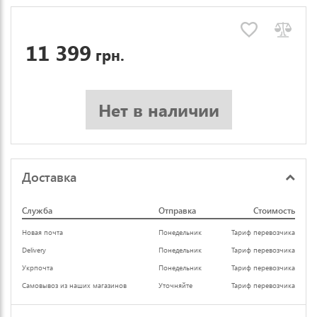
11 399
грн.
Нет в наличии
Доставка
Служба
Отправка
Стоимость
Новая почта
Понедельник
Тариф перевозчика
Delivery
Понедельник
Тариф перевозчика
Укрпочта
Понедельник
Тариф перевозчика
Самовывоз из наших магазинов
Уточняйте
Тариф перевозчика