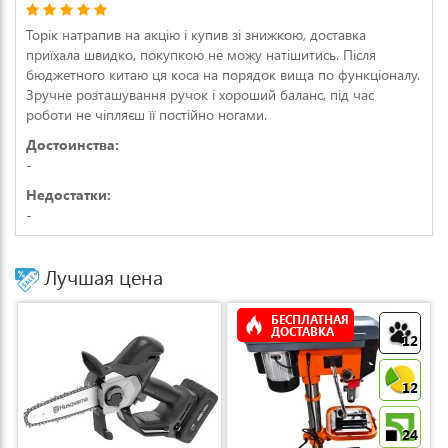
Торік натрапив на акцію і купив зі знижкою, доставка
приїхала швидко, покупкою не можу натішитись. Після
бюджетного китаю ця коса на порядок вища по функціоналу.
Зручне розташування ручок і хороший баланс, під час
роботи не чіпляєш її постійно ногами.
Достоинства:
-
Недостатки:
-
Лучшая цена
БЕСПЛАТНАЯ
ДОСТАВКА
12
12
24