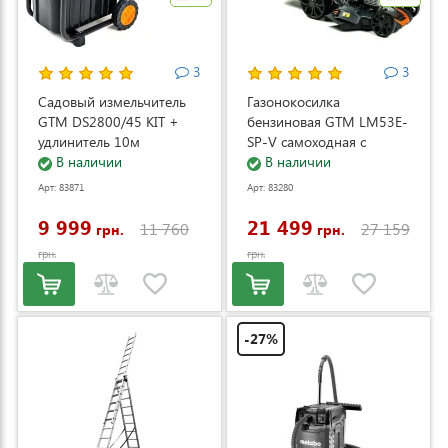
3
3
Садовый измельчитель
Газонокосилка
GTM DS2800/45 KIT +
бензиновая GTM LM53E-
удлинитель 10м
SP-V самоходная с
(DS2800/45_KIT+ext.cord)
В наличии
электростартером и
В наличии
регулировкой скорости
Арт: 83871
Арт: 83280
(LM53E-SP-V)
9 999
21 499
11 760
27 159
грн.
грн.
грн.
грн.
-27%