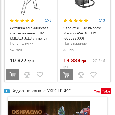
3
3
Лестница алюминиевая
Строительный пылесос
трёхсекционная GTM
Metabo ASA 30 H PC
KME313 3x13 ступенек
(602088000)
3.53-8.93м (KME313)
Нет в наличии
Нет в наличии
Арт: 39950
Арт: 3526
10 827
14 888
20 346
грн.
грн.
грн.
Видео на канале УКРСЕРВИС