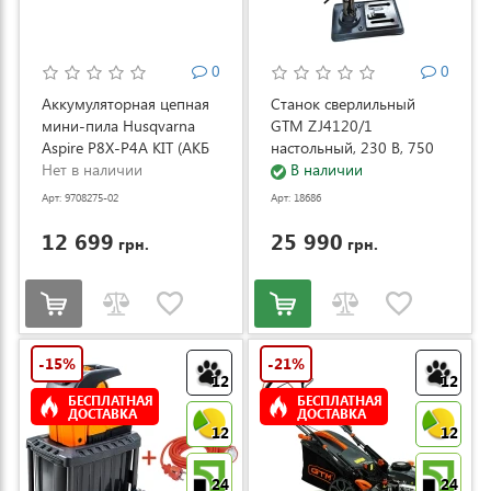
0
0
Аккумуляторная цепная
Станок сверлильный
мини-пила Husqvarna
GTM ZJ4120/1
Aspire P8X-P4A KIT (АКБ
настольный, 230 В, 750
и ЗУ) (9708275-02)
Нет в наличии
Вт (ZJ4120/1)
В наличии
Арт: 9708275-02
Арт: 18686
12 699
25 990
грн.
грн.
-15%
-21%
12
12
БЕСПЛАТНАЯ
БЕСПЛАТНАЯ
ДОСТАВКА
ДОСТАВКА
12
12
24
24