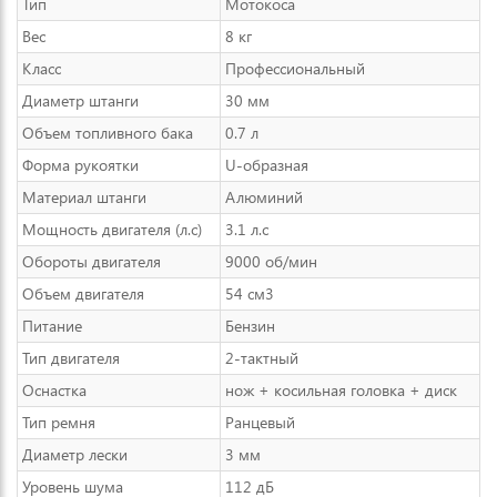
Тип
Мотокоса
Вес
8 кг
Класс
Профессиональный
Диаметр штанги
30 мм
Объем топливного бака
0.7 л
Форма рукоятки
U-образная
Материал штанги
Алюминий
Мощность двигателя (л.с)
3.1 л.с
Обороты двигателя
9000 об/мин
Объем двигателя
54 см3
Питание
Бензин
Тип двигателя
2-тактный
Оснастка
нож + косильная головка + диск
Тип ремня
Ранцевый
Диаметр лески
3 мм
Уровень шума
112 дБ