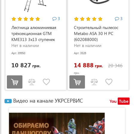
3
3
Лестница алюминиевая
Строительный пылесос
трёхсекционная GTM
Metabo ASA 30 H PC
KME313 3x13 ступенек
(602088000)
3.53-8.93м (KME313)
Нет в наличии
Нет в наличии
Арт: 39950
Арт: 3526
10 827
14 888
20 346
грн.
грн.
грн.
Видео на канале УКРСЕРВИС