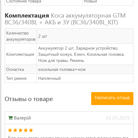
Состояние товара
Новый
Комплектация
Коса аккумуляторная GTM
BC36/340BL + АКБ и ЗУ (BC36/340BL_KIT)
Количество
2 шт
аккумуляторов
Аккумулятор 2 шт, Зарядное устройство,
Комплектация
Защитный кожух, Ключ, Косильная головка,
Нож для травы, Ремень
Оснастка
косильная головка+нож
Тип ремня
Наплечный
Написать отзыв
Отзывы о товаре
Валерій
01.05.2025
Біля дому траву косити зручно, можна легко підлашувати під