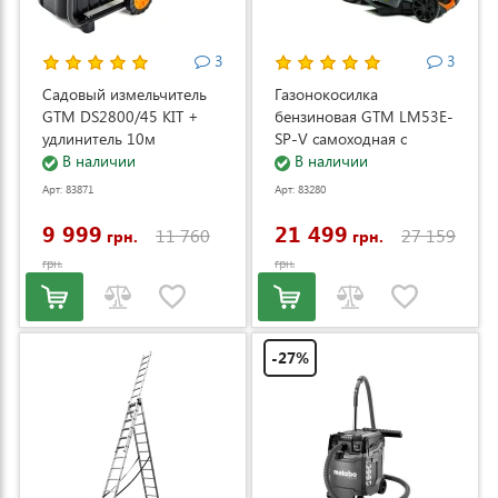
3
3
Садовый измельчитель
Газонокосилка
GTM DS2800/45 KIT +
бензиновая GTM LM53E-
удлинитель 10м
SP-V самоходная с
(DS2800/45_KIT+ext.cord)
В наличии
электростартером и
В наличии
регулировкой скорости
Арт: 83871
Арт: 83280
(LM53E-SP-V)
9 999
21 499
11 760
27 159
грн.
грн.
грн.
грн.
-27%