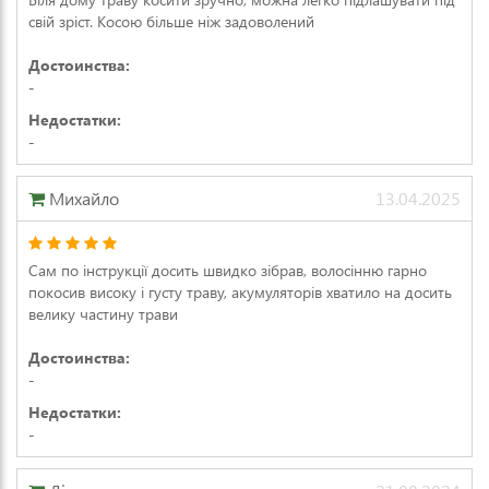
свій зріст. Косою більше ніж задоволений
Достоинства:
-
Недостатки:
-
Михайло
13.04.2025
Сам по інструкції досить швидко зібрав, волосінню гарно
покосив високу і густу траву, акумуляторів хватило на досить
велику частину трави
Достоинства:
-
Недостатки:
-