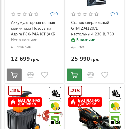
0
0
Аккумуляторная цепная
Станок сверлильный
мини-пила Husqvarna
GTM ZJ4120/1
Aspire P8X-P4A KIT (АКБ
настольный, 230 В, 750
и ЗУ) (9708275-02)
Нет в наличии
Вт (ZJ4120/1)
В наличии
Арт: 9708275-02
Арт: 18686
12 699
25 990
грн.
грн.
-15%
-21%
12
12
БЕСПЛАТНАЯ
БЕСПЛАТНАЯ
ДОСТАВКА
ДОСТАВКА
12
12
24
24