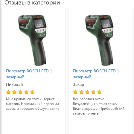
Отзывы в категории
Пирометр BOSCH PTD 1
Пирометр BOSCH PTD 1
лазерный
лазерный
Захар
Гость
Всё работает чётко.
замер температуры, влажности
Визуализация чёткая тоже.
очень точные. хороший и
Видно хорошо. Прибор лёгкий.
качественный инструмент. С
замеры точные.
своей задачей справляется на
все сто процентов.