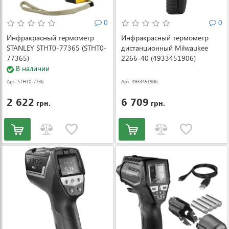
0
0
Инфракрасный термометр
Инфракрасный термометр
STANLEY STHT0-77365 (STHT0-
дистанционный Milwaukee
77365)
2266-40 (4933451906)
В наличии
Арт: STHT0-7736
Арт: 4933451906
5
2 622
6 709
грн.
грн.