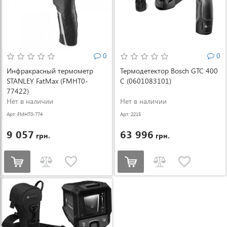
0
0
Инфракрасный термометр
Термодетектор Bosch GTC 400
STANLEY FatMax (FMHT0-
C (0601083101)
77422)
Нет в наличии
Нет в наличии
Арт: FMHT0-774
Арт: 2215
22
9 057
63 996
грн.
грн.