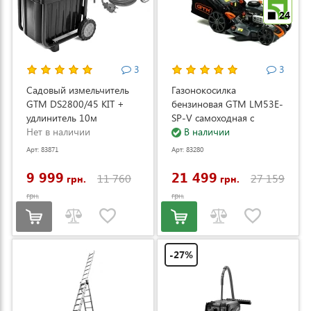
24
3
3
Садовый измельчитель
Газонокосилка
GTM DS2800/45 KIT +
бензиновая GTM LM53E-
удлинитель 10м
SP-V самоходная с
(DS2800/45_KIT+ext.cord)
Нет в наличии
электростартером и
В наличии
регулировкой скорости
Арт: 83871
Арт: 83280
(LM53E-SP-V)
9 999
21 499
11 760
27 159
грн.
грн.
грн.
грн.
-27%