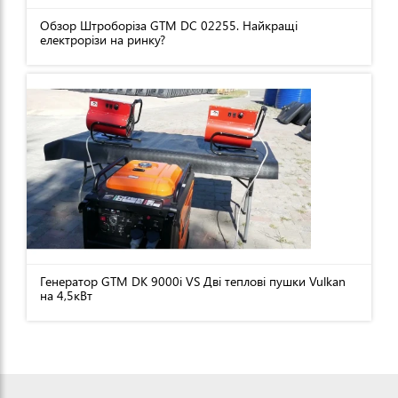
Обзор Штроборіза GTM DC 02255. Найкращі
електрорізи на ринку?
Генератор GTM DK 9000i VS Дві теплові пушки Vulkan
на 4,5кВт