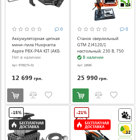
24
0
0
Аккумуляторная цепная
Станок сверлильный
мини-пила Husqvarna
GTM ZJ4120/1
Aspire P8X-P4A KIT (АКБ
настольный, 230 В, 750
и ЗУ) (9708275-02)
Нет в наличии
Вт (ZJ4120/1)
В наличии
Арт: 9708275-02
Арт: 18686
12 699
25 990
грн.
грн.
-15%
-21%
12
БЕСПЛАТНАЯ
БЕСПЛАТНАЯ
ДОСТАВКА
ДОСТАВКА
12