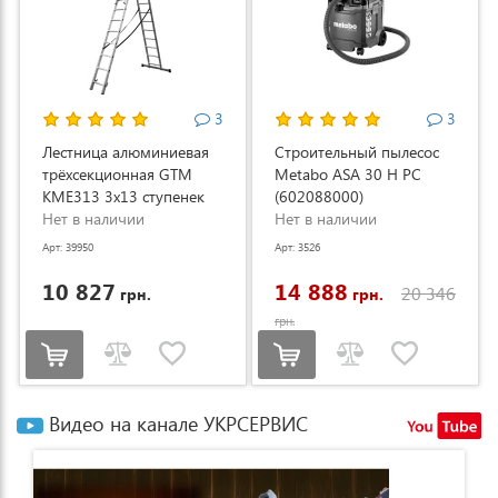
3
3
Лестница алюминиевая
Строительный пылесос
трёхсекционная GTM
Metabo ASA 30 H PC
KME313 3x13 ступенек
(602088000)
3.53-8.93м (KME313)
Нет в наличии
Нет в наличии
Арт: 39950
Арт: 3526
10 827
14 888
20 346
грн.
грн.
грн.
Видео на канале УКРСЕРВИС